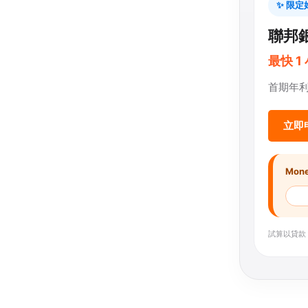
✨ 限定
聯邦
最快 1
首期年利
立即
Mon
試算以貸款