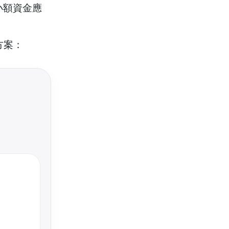
小額資金應
方案：