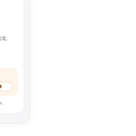
回電。
機
準。