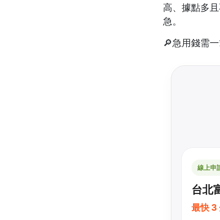
高、據點多且
急。
🔎急用錢需
線上申
台北富
最快 3