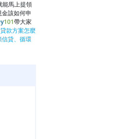
就能馬上提領
現金該如何申
y
101
帶大家
萬貸款方案怎麼
額信貸、循環