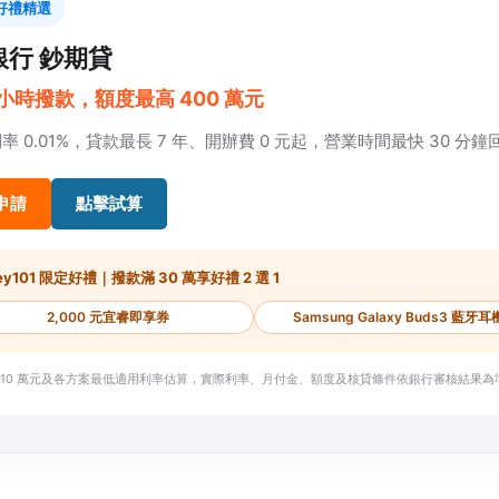
好禮精選
銀行 鈔期貸
 小時撥款，額度最高 400 萬元
率 0.01%，貸款最長 7 年、開辦費 0 元起，營業時間最快 30 分鐘
申請
點擊試算
ey101 限定好禮｜撥款滿 30 萬享好禮 2 選 1
2,000 元宜睿即享券
Samsung Galaxy Buds3 藍牙耳
 10 萬元及各方案最低適用利率估算，實際利率、月付金、額度及核貸條件依銀行審核結果為