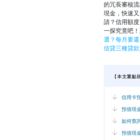
的冗長審核流
現金，快速又
請？信用額度
一探究竟吧！
選？每月要還
信貸三種貸款
【本文重點
信用卡
預借現
如何查
預借現