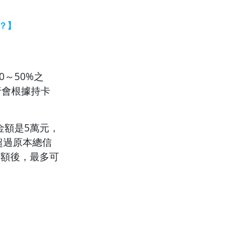
？】
～50%之
行會根據持卡
金額是5萬元，
超過原本總信
金額後，最多可
】