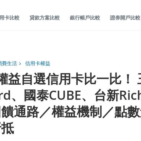
用卡比較
貸款方案比較
銀行帳戶比較
證券開戶比較
消費生活
信用卡權益
6 權益自選信用卡比一比！
ard、國泰CUBE、台新Rich
回饋通路／權益機制／點數
折抵