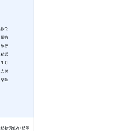
玩數位
樂饗購
趣旅行
集精選
慶生月
來支付
童樂匯
點數價值為1點等