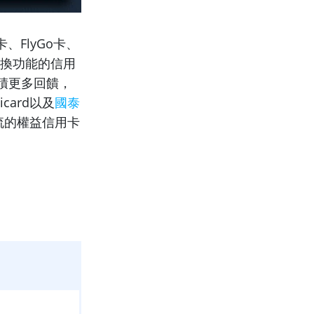
、FlyGo卡、
切換功能的信用
積更多回饋，
ard以及
國泰
流的權益信用卡