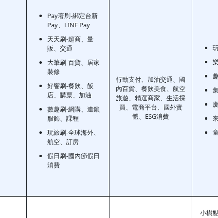
Pay著刷-綁定台新
Pay、LINE Pay
天天刷-超商、量
販、交通
大筆刷-百貨、居家
裝修
行動支付、加油交通、國
好饗刷-餐飲、飯
內百貨、餐飲美食、航空
店、購票、加油
旅遊、精選商家、生活採
買、電商平台、國外實
數趣刷-網購、連鎖
體、ESG消費
服飾、課程
玩旅刷-全球海外、
航空、訂房
假日刷-國內節假日
消費
小樹點