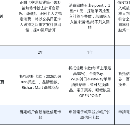
正附卡交易採逐筆小數點
值NT
消費回饋玉山e point，１
後無條件捨去計算台新
入帳後
點=１元，採逐筆四捨五
Point回饋。正附卡人之指
權日判
制
入計算至整數，若四捨五
定消費，將以交易日正卡
符合之
入後未滿1點將不列入回
人選擇之回饋方案計算回
饋率計
饋
饋，採ID歸戶計算
點第一
2年
1年
折抵信用卡款(每筆上限最
高30%)、台灣Pay、
折抵信
折抵信用卡款（2026起改
TWQR與日本PayPay單筆
券、百
項目
30%折抵）、品牌點數、
消費結帳，並可兌換商
換券、
Richart Mart 商城商品
品、電子票券、哩程以及
OPENPOINT
綁定帳戶自動扣繳信用卡
申請電子帳單並以帳戶扣
申請電
款
繳信用卡款