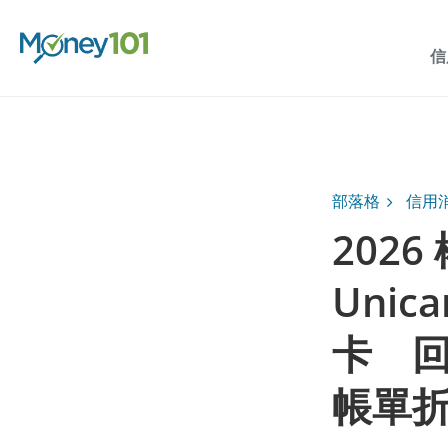
信
部落格
信用
202
Unic
卡 
帳單