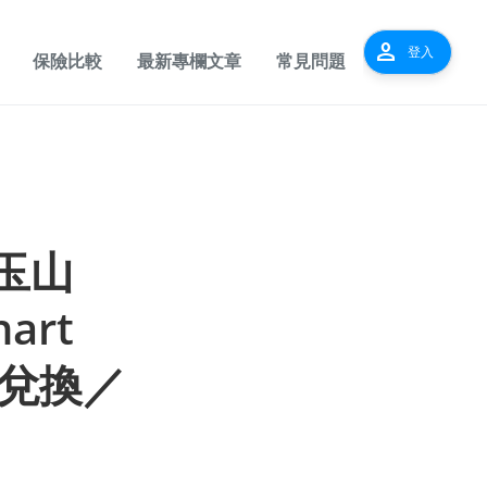
person
登入
保險比較
最新專欄文章
常見問題
 玉山
art
兌換／