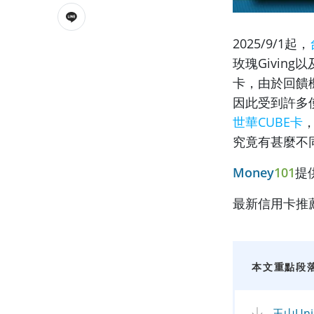
2025/9/1起，
玫瑰Givin
卡，由於回饋
因此受到許多使
世華CUBE卡
究竟有甚麼不
Money
101
提
最新信用卡推
本文重點段
玉山Uni