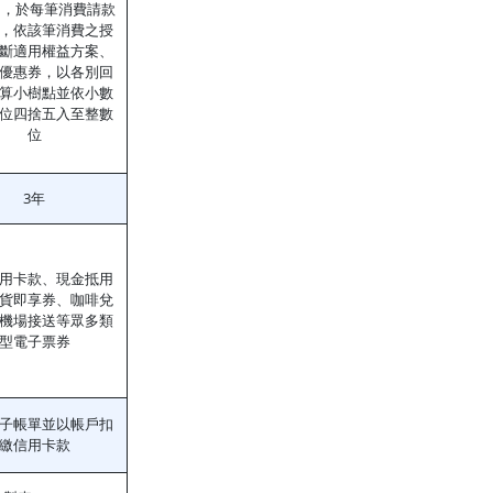
$1，於每筆消費請款
，依該筆消費之授
斷適用權益方案、
優惠券，以各別回
算小樹點並依小數
位四捨五入至整數
位
3年
用卡款、現金抵用
貨即享券、咖啡兌
機場接送等眾多類
型電子票券
子帳單並以帳戶扣
繳信用卡款