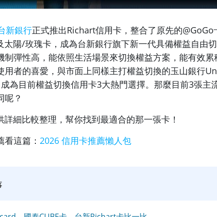
台新銀行
正式推出Richart信用卡，整合了原先的@GoGo卡
g以及太陽/玫瑰卡，成為台新銀行旗下新一代具備權益自由
機制彈性高，能依照生活場景來切換權益方案，能有效累
用者的喜愛，與市面上同樣主打權益切換的玉山銀行Unic
，成為目前權益切換信用卡3大熱門選擇。那麼目前3張主
同呢？
供詳細比較整理，幫你找到最適合的那一張卡！
薦看這篇：
2026 信用卡推薦懶人包
落
card、國泰CUBE卡、台新Richart卡比一比