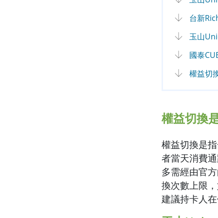
台新Ri
玉山Un
國泰CU
權益切
權益切換
權益切換是指
者當天消費通
多需經由官方
換次數上限，
建議持卡人在