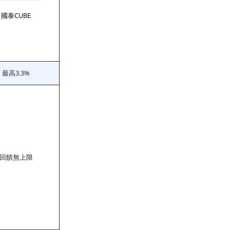
國泰CUBE
最高3.3%
回饋無上限