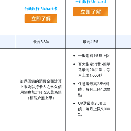
玉山銀行 Unicard
台新銀行 Richart卡
最高3.8%
最高4.5%
一般消費1%無上限
百大指定消費 -簡單
選最高2%回饋，每
月上限1,000點
加碼回饋的消費金額計算
任意選最高2.5%回
上限為以持卡人之永久信
饋，每月上限1,000
用額度加計NT$30萬為限
點
（相當於無上限）
UP選最高3.5%回
饋，每月上限5,000
點