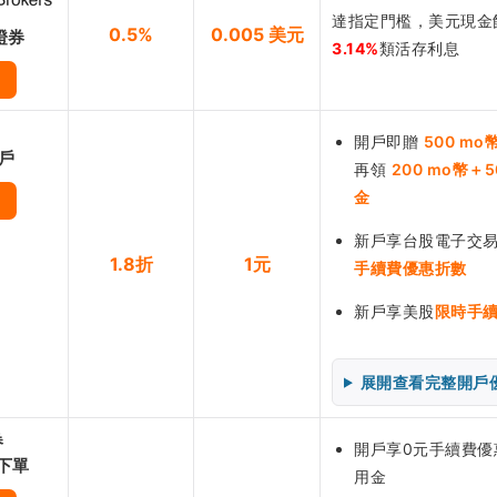
達指定門檻，美元現金
0.5%
0.005 美元
證券
3.14%
類活存利息
開戶即贈
500 mo
帳戶
再領
200 mo幣＋
金
新戶享台股電子交易
1.8折
1元
手續費優惠折數
新戶享美股
限時手
展開查看完整開戶
券
開戶享0元手續費優惠
下單
用金