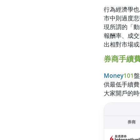
行為經濟學也
市中則過度悲
現所謂的「動
報酬率、成交
出相對市場或
券商手續
Money
101
盤
供最低手續費
大家開戶的時
券商