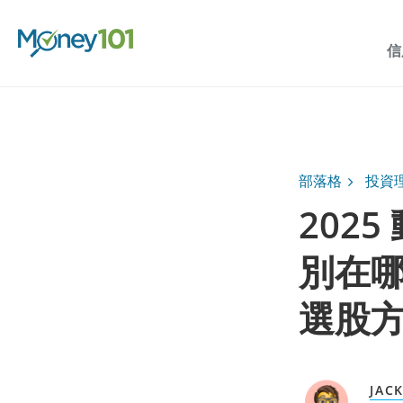
信
部落格
投資
202
別在
選股
JAC