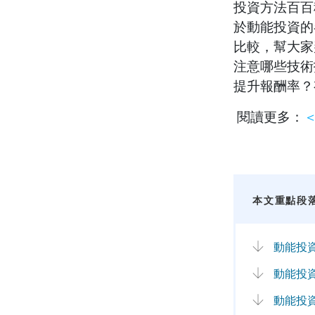
投資
方法百百
於動能投資的
比較，幫大家
注意哪些技術
提升報酬率？
閱讀更多：
本文重點段
動能投
動能投資
動能投