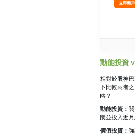
立即開戶
動能投資 v
相對於股神巴
下比較兩者之
略？
動能投資：
關
蹤並投入近月
價值投資：
強