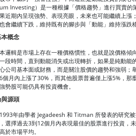
tum Investing）是一種根據「價格趨勢」進行買賣
果近期內呈現強勢、表現亮眼，未來也可能繼續上漲
也會繼續下跌，維持既有的腳步與「動能」維持漲跌
基本概念
本邏輯是市場上存在一種價格慣性，也就是說價格傾
一段時間，直到動能消失或出現轉折，如果是純動能
心公司基本面或財務，而是關注股價的趨勢和強弱；
6個月內上漲了30%，而其他股票普遍僅上漲5%，那
強勢股可能仍具有投資機會。
論與源頭
93年由學者 Jegadeesh 和 Titman 所發表的研
，選擇過去3到12個月內表現最佳的股票進行投資，未
高於市場平均。