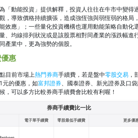
為「動能投資」提供解釋，投資人往往在牛市中變得
觀，導致價格持續擴張，造成強恆強與弱恆弱的格局
能效應」；一些量化投資機構也運用動能策略自動化
量、均線排列狀況或是該股票相對同產業的漲跌幅進
同產業中，更為強勢的個股。
費優惠
點目前市場上
熱門券商
手續費，若是盤中
零股交易
，
1元的優惠，如
富邦證券
、國泰證券、新光證券及
口袋
候，可以多方比較券商手續費會比較有利喔！
券商手續費比一比
電子單手續費
零股最低手續費
更多優