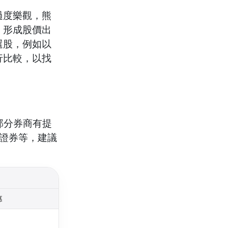
過度樂觀，熊
，形成股價出
選股，例如以
行比較，以找
部分券商有提
證券等，建議
惠