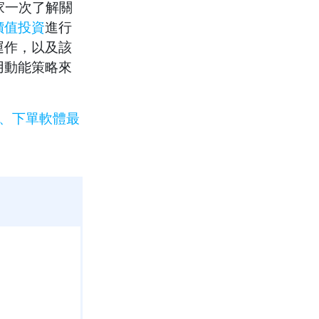
家一次了解關
價值投資
進行
運作，以及該
用動能策略來
宜、下單軟體最