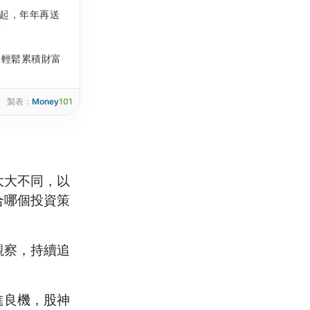
元起，年年再送
金
，輕鬆累積財富
製表：
Money
101
大大不同，以
合哪個投資策
觀察，持續追
進良機，股神