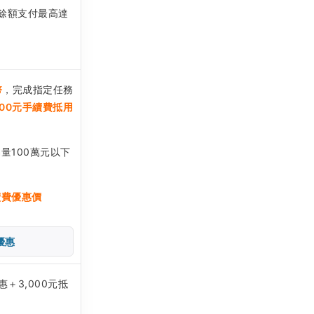
餘額支付最高達
幣
，完成指定任務
500元手續費抵用
量100萬元以下
續費優惠價
優惠
＋3,000元抵