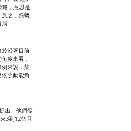
的策略，意思是
；反之，跌勢
格局。
向於沿著目前
的角度來看，
舉例來說，某
麼依照動能角
究被提出。他們發
來3到12個月