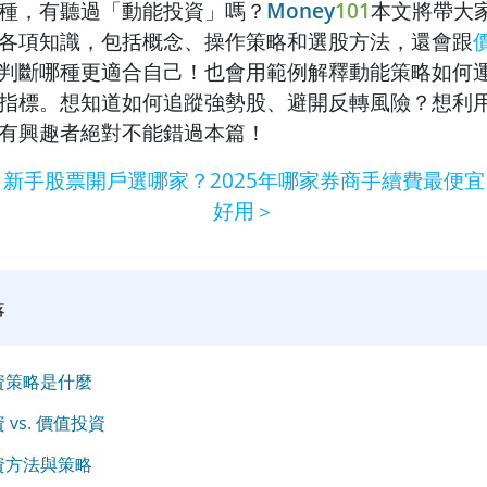
種，有聽過「動能投資」嗎？
Money
101
本文將帶大
各項知識，包括概念、操作策略和選股方法，還會跟
判斷哪種更適合自己！也會用範例解釋動能策略如何
指標。想知道如何追蹤強勢股、避開反轉風險？想利
有興趣者絕對不能錯過本篇！
＜新手股票開戶選哪家？2025年哪家券商手續費最便
好用＞
落
資策略是什麼
 vs. 價值投資
資方法與策略