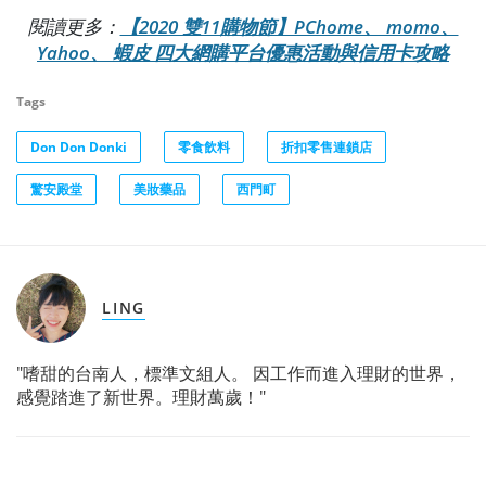
閱讀更多：
【2020 雙11購物節】PChome、 momo、
Yahoo、 蝦皮 四大網購平台優惠活動與信用卡攻略
Tags
Don Don Donki
零食飲料
折扣零售連鎖店
驚安殿堂
美妝藥品
西門町
LING
"嗜甜的台南人，標準文組人。 因工作而進入理財的世界，
感覺踏進了新世界。理財萬歲！"