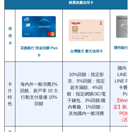
精選推薦信用卡
信
用
卡
聯邦銀行 
花旗銀行 現金回饋 Plus
台灣樂天 樂天信用卡
卡
國內 2
10%回饋：指定影
LINE P
音、5%回饋：指定
LINE Pa
卡
海內外一般消費2%
超市滿額、4%回
卡費再2
片
回饋、新戶享 10 大
饋：指定網購/3C/電
Poi
特
行動支付最優 10%
子錢包、3%回饋:國
【Mone
色
回饋
內餐廳、1%回饋：
定】新戶加
其他國內一般消費
POIN
（202