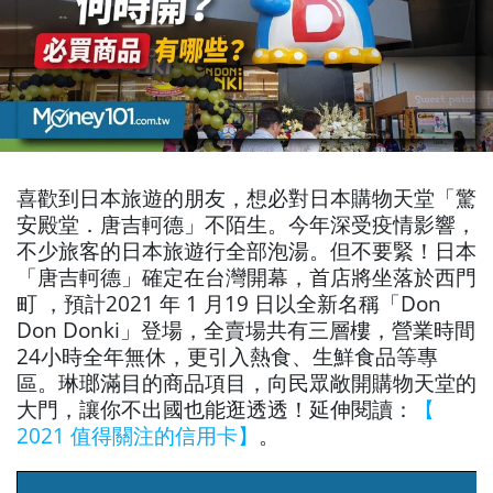
喜歡到日本旅遊的朋友，想必對日本購物天堂「驚
安殿堂．唐吉軻德」不陌生。今年深受疫情影響，
不少旅客的日本旅遊行全部泡湯。但不要緊！日本
「唐吉軻德」確定在台灣開幕，首店將坐落於西門
町
，預計2021 年 1 月19 日以全新名稱「Don
Don Donki」登場，全賣場共有三層樓，營業時間
24小時全年無休，更引入熱食、生鮮食品等專
區。琳瑯滿目的商品項目，向民眾敞開購物天堂的
大門，讓你不出國也能逛透透！延伸閱讀：
【
2021 值得關注的信用卡】
。