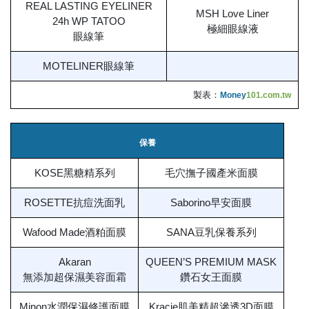
REAL LASTING EYELINER
MSH Love Liner
24h WP TATOO
極細眼線液
眼線筆
MOTELINER眼線筆
製表：
Money
101.com.tw
保養
KOSE黑糖精系列
毛穴撫子國產米面膜
ROSETTE抗痘洗面乳
Saborino早安面膜
Wafood Made酒粕面膜
SANA豆乳保養系列
Akaran
QUEEN’S PREMIUM MASK
無添加超保濕美容面霜
鑽石女王面膜
Minon水潤保濕修護面膜
Kracie肌美精超滲透3D面膜