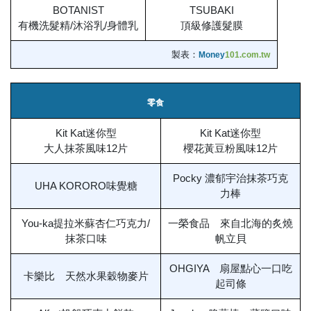
BOTANIST
TSUBAKI
有機洗髮精/沐浴乳/身體乳
頂級修護髮膜
製表：
Money
101.com.tw
零食
Kit Kat迷你型
Kit Kat迷你型
大人抹茶風味12片
櫻花黃豆粉風味12片
Pocky 濃郁宇治抹茶巧克
UHA KORORO味覺糖
力棒
You-ka提拉米蘇杏仁巧克力/
一榮食品 來自北海的炙燒
抹茶口味
帆立貝
OHGIYA 扇屋點心一口吃
卡樂比 天然水果穀物麥片
起司條