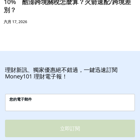
10% 酷澎跨境關稅怎麼算？火箭速配/跨境差
別？
六月 17, 2026
理財新訊、獨家優惠絕不錯過，一鍵迅速訂閱
Money101 理財電子報！