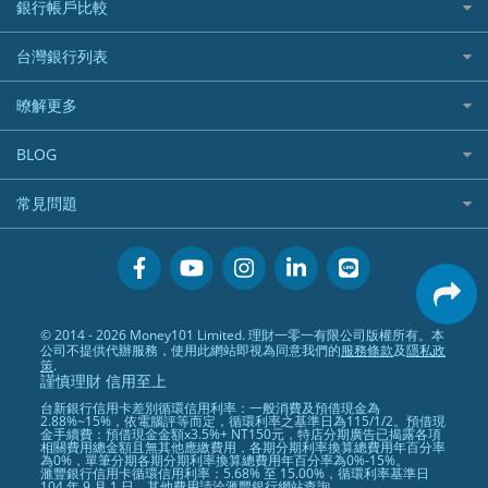
住宅險
銀行帳戶比較
精選貸款推薦
外幣定存
分期零利率優惠
汽車保險
信貸利率比較
財富管理帳戶
台灣銀行列表
首刷禮優惠
機車保險
一般個人貸款
數位存款帳戶
信用卡繳保費優惠
寵物險
銀行與合作機構列表
暸解更多
優質客戶貸款
美元定存
電影優惠
銀行客服電話
既有客戶貸款
加入我們
網購優惠
BLOG
低手續費貸款
訂閱電子報
行動支付優惠
專欄文章
小額借款
常見問題
媒體聯絡
旅遊訂房優惠
循環貸款
聯盟行銷
活動禮贈品兌換相關
美食餐廳優惠
汽機車貸款比較
服務條款
會員相關常見問題
機場接送優惠
房貸利率比較
隱私政策
關於Money101.com.tw
高鐵優惠
信用貸款銀行列表
© 2014 - 2026 Money101 Limited. 理財一零一有限公司版權所有。本
關於我們
金融商品常見問題
公司不提供代辦服務，使用此網站即視為同意我們的
服務條款
及
隱私政
債務整合
策
.
謹慎理財 信用至上
24小時內入帳貸款
台新銀行信用卡差別循環信用利率：一般消費及預借現金為
2.88%~15%，依電腦評等而定，循環利率之基準日為115/1/2。預借現
金手續費：預借現金金額x3.5%+ NT150元，特店分期廣告已揭露各項
相關費用總金額且無其他應繳費用，各期分期利率換算總費用年百分率
為0%，單筆分期各期分期利率換算總費用年百分率為0%-15%。
滙豐銀行信用卡循環信用利率：5.68% 至 15.00%，循環利率基準日
104 年 9 月 1 日。其他費用請洽滙豐銀行網站查詢。