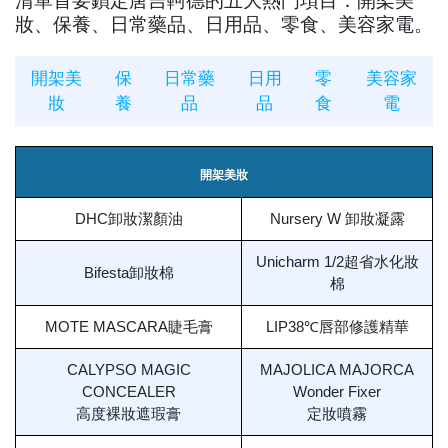
妝、保養、日常藥品、日用品、零食、美容家電。
開架美
保
日常藥
日用
零
美容家
妝
養
品
品
食
電
開架美妝
DHC卸妝潔顏油
Nursery W 卸妝凝露
Unicharm 1/2超省水化妝
Bifesta卸妝棉
棉
MOTE MASCARA睫毛膏
LIP38℃唇部修護精華
CALYPSO MAGIC
MAJOLICA MAJORCA
CONCEALER
Wonder Fixer
高度裸妝遮瑕膏
定妝噴霧