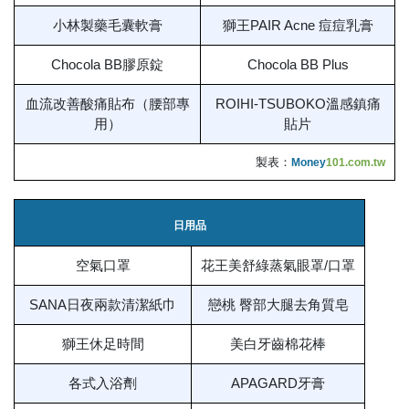
小林製藥毛囊軟膏
獅王PAIR Acne 痘痘乳膏
Chocola BB膠原錠
Chocola BB Plus
血流改善酸痛貼布（腰部專
ROIHI-TSUBOKO溫感鎮痛
用）
貼片
製表：
Money
101.com.tw
日用品
空氣口罩
花王美舒綠蒸氣眼罩/口罩
SANA日夜兩款清潔紙巾
戀桃 臀部大腿去角質皂
獅王休足時間
美白牙齒棉花棒
各式入浴劑
APAGARD牙膏