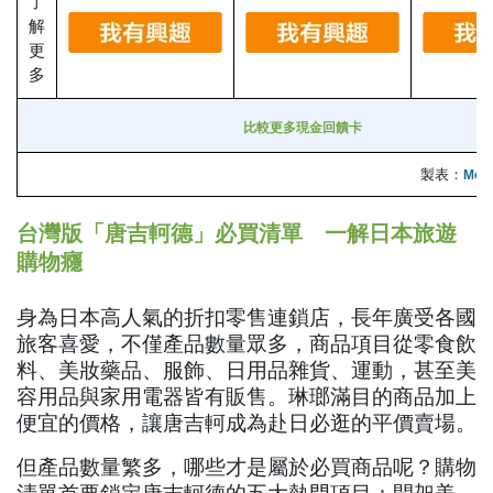
了
解
更
多
比較更多現金回饋卡
製表：
Mon
台灣版「唐吉軻德」必買清單 一解日本旅遊
購物癮
身為日本高人氣的折扣零售連鎖店，長年廣受各國
旅客喜愛，不僅產品數量眾多，商品項目從零食飲
料、美妝藥品、服飾、日用品雜貨、運動，甚至美
容用品與家用電器皆有販售。琳瑯滿目的商品加上
便宜的價格，讓唐吉軻成為赴日必逛的平價賣場。
但產品數量繁多，哪些才是屬於必買商品呢？購物
清單首要鎖定唐吉軻德的五大熱門項目：開架美