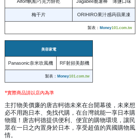
Alfort帆船巧克力餅乾
Jagabee脆薯棒 薄鹽口味
梅干片
ORIHIRO果汁感蒟蒻果凍
製表：
Money
101.com.tw
美容家電
Panasonic奈米吹風機
RF射頻美顏機
製表：
Money
101.com.tw
*實際商品請以店內為準
主打物美價廉的唐吉軻德未來在台開幕後，未來想
必不用跑日本、免找代購，在台灣就能一享日本購
物癮！唐吉軻德提供便利、便宜的購物環境，讓民
眾在一日之內置身於日本，享受超值的異國購物風
情。