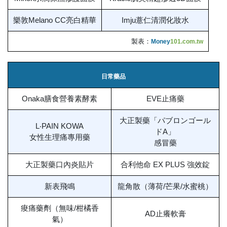
樂敦Melano CC亮白精華
Imju薏仁清潤化妝水
製表：
Money
101.com.tw
日常藥品
Onaka膳食營養素酵素
EVE止痛藥
大正製藥「パブロンゴール
L‧PAIN KOWA
ドA」
女性生理痛專用藥
感冒藥
大正製藥口內炎貼片
合利他命 EX PLUS 強效錠
新表飛鳴
龍角散（薄荷/芒果/水蜜桃）
痠痛藥劑（無味/柑橘香
AD止癢軟膏
氣）