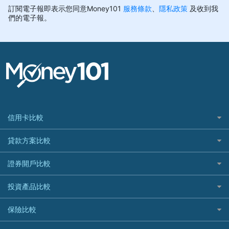
信用卡比較
信用卡情境類別推薦
貸款方案比較
所有信用卡
快速線上貸款推薦
證券開戶比較
精選推薦
最完整貸款資訊一次看
國內外現金回饋
台股證券戶
投資產品比較
繳稅貸款
繳稅優惠
美股證券戶
貸款計算機
機器人投資
保險比較
航空哩程回饋
車貸計算機
加密貨幣
加油優惠