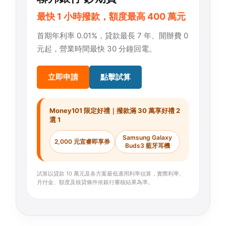
最快 1 小時撥款，額度最高 400 萬元
首期年利率 0.01%，貸款最長 7 年、開辦費 0
元起，營業時間最快 30 分鐘回電。
立即申請
點擊試算
Money101 限定好禮｜撥款滿 30 萬享好禮 2
選 1
Samsung Galaxy
2,000 元宜睿即享券
Buds3 藍牙耳機
試算以貸款 10 萬元及各方案最低適用利率估算，實際利率、
月付金、額度及核貸條件依銀行審核結果為準。