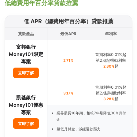
低總費用年百分率貸款推薦
低 APR（總費用年百分率）貸款推薦
貸款產品
最低APR
年利率
富邦銀行
Money101限定
首期利率0.01%起
第2期起機動利率
2.71%
專案
起
2.80%
立即了解
首期利率0.01%起
第2期起機動利率
3.17%
凱基銀行
起
3.28%
Money101優惠
專案
業界最長10年期，相較7年期降低30%月付
金
立即了解
超低月付金，減緩還款壓力