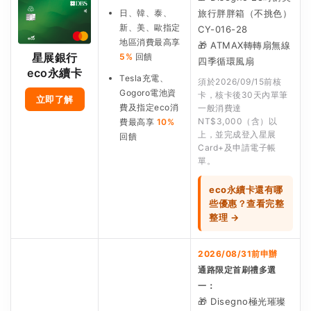
日、韓、泰、
旅行胖胖箱（不挑色）
新、美、歐指定
CY-016-28
地區消費最高享
🎁 ATMAX轉轉扇無線
星展銀行
5%
回饋
四季循環風扇
eco永續卡
Tesla充電、
須於2026/09/15前核
Gogoro電池資
卡，核卡後30天內單筆
立即了解
費及指定eco消
一般消費達
NT$3,000（含）以
費最高享
10%
上，並完成登入星展
回饋
Card+及申請電子帳
單。
eco永續卡還有哪
些優惠？查看完整
整理 →
2026/08/31前申辦
通路限定首刷禮多選
一：
🎁 Disegno極光璀璨