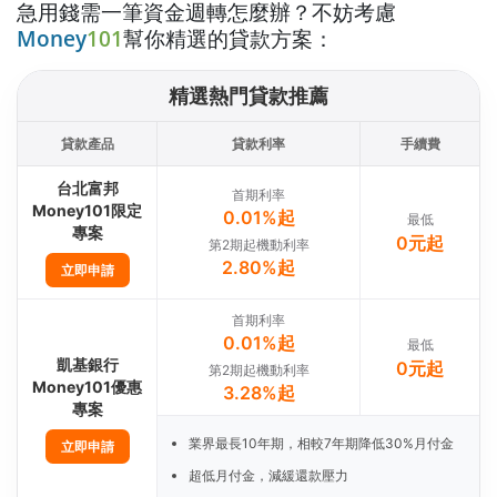
急用錢需一筆資金週轉怎麼辦？不妨考慮
Money
101
幫你精選的貸款方案：
精選熱門貸款推薦
貸款產品
貸款利率
手續費
台北富邦
首期利率
Money101限定
0.01%起
最低
專案
0元起
第2期起機動利率
2.80%起
立即申請
首期利率
0.01%起
最低
凱基銀行
0元起
第2期起機動利率
Money101優惠
3.28%起
專案
業界最長10年期，相較7年期降低30%月付金
立即申請
超低月付金，減緩還款壓力