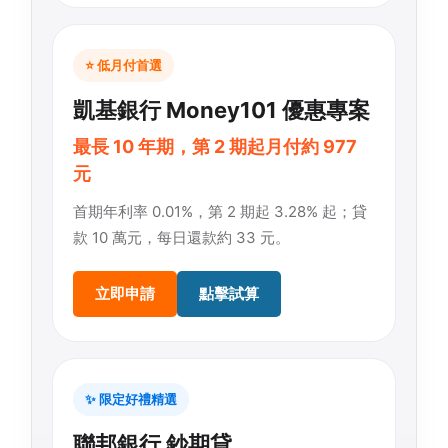
⭐ 低月付首選
凱基銀行 Money101 優惠專案
最長 10 年期，第 2 期起月付約 977
元
首期年利率 0.01%，第 2 期起 3.28% 起；貸
款 10 萬元，每日還款約 33 元。
立即申請
點擊試算
✨ 限定好禮精選
聯邦銀行 鈔期貸