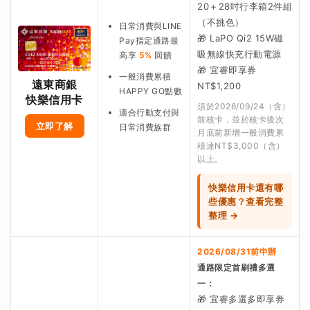
20＋28吋行李箱2件組
（不挑色）
日常消費與LINE
🎁 LaPO Qi2 15W磁
Pay指定通路最
吸無線快充行動電源
高享
5%
回饋
🎁 宜睿即享券
一般消費累積
遠東商銀
NT$1,200
HAPPY GO點數
快樂信用卡
須於2026/09/24（含）
適合行動支付與
前核卡，並於核卡後次
立即了解
日常消費族群
月底前新增一般消費累
積達NT$3,000（含）
以上。
快樂信用卡還有哪
些優惠？查看完整
整理 →
2026/08/31前申辦
通路限定首刷禮多選
一：
🎁 宜睿多選多即享券