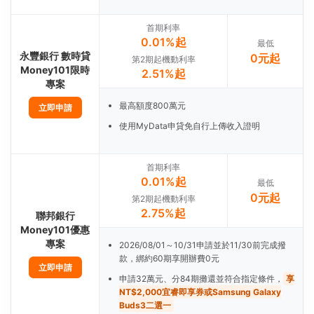
首期利率
0.01%起
最低
永豐銀行 數時貸
0元起
第2期起機動利率
Money101限時
2.51%起
專案
最高額度800萬元
立即申請
使用MyData申貸免自行上傳收入證明
首期利率
0.01%起
最低
0元起
第2期起機動利率
2.75%起
聯邦銀行
Money101優惠
專案
2026/08/01～10/31申請並於11/30前完成撥
款，綁約60期享開辦費0元
立即申請
申請32萬元、分84期攤還並符合指定條件，
享
NT$2,000宜睿即享券或Samsung Galaxy
Buds3二選一