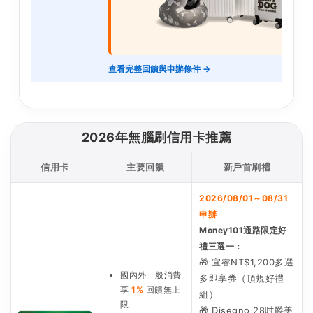
查看完整回饋與申辦條件 →
2026年無腦刷信用卡推薦
信用卡
主要回饋
新戶首刷禮
2026/08/01～08/31
申辦
Money101通路限定好
禮三選一：
🎁 宜睿NT$1,200多選
國內外一般消費
多即享券（頂規好禮
享
1%
回饋無上
組）
限
🎁 Disegno 28吋爵美