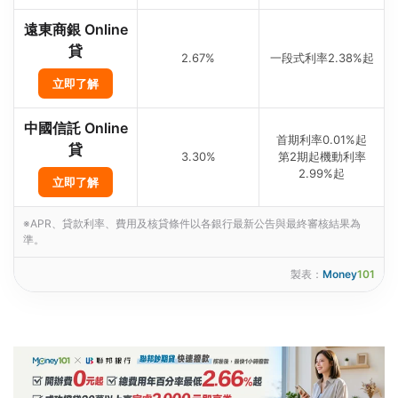
遠東商銀 Online
貸
2.67%
一段式利率2.38%起
立即了解
中國信託 Online
首期利率0.01%起
貸
3.30%
第2期起機動利率
2.99%起
立即了解
※APR、貸款利率、費用及核貸條件以各銀行最新公告與最終審核結果為
準。
製表：
Money
101