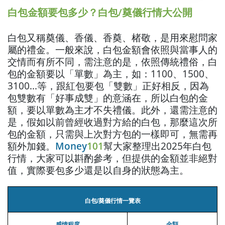
白包金額要包多少？白包/奠儀行情大公開
白包又稱奠儀、香儀、香奠、楮敬，是用來慰問家
屬的禮金。一般來說，白包金額會依照與當事人的
交情而有所不同，需注意的是，依照傳統禮俗，白
包的金額要以「單數」為主，如：1100、1500、
3100...等，跟紅包要包「雙數」正好相反，因為
包雙數有「好事成雙」的意涵在，所以白包的金
額，要以單數為主才不失禮儀。此外，還需注意的
是，假如以前曾經收過對方給的白包，那麼這次所
包的金額，只需與上次對方包的一樣即可，無需再
額外加錢。
Money
101
幫大家整理出2025年白包
行情，大家可以斟酌參考，但提供的金額並非絕對
值，實際要包多少還是以自身的狀態為主。
白包/奠儀行情一覽表
感情程度
金額