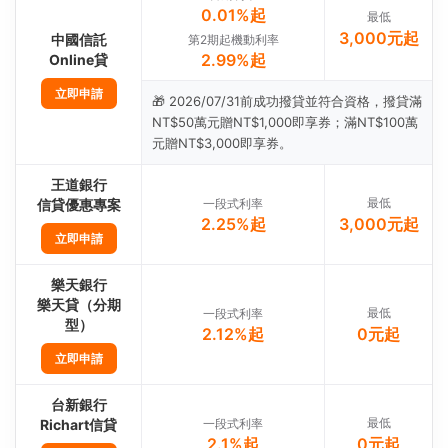
0.01%起
最低
3,000元起
中國信託
第2期起機動利率
2.99%起
Online貸
立即申請
🎁 2026/07/31前成功撥貸並符合資格，撥貸滿
NT$50萬元贈NT$1,000即享券；滿NT$100萬
元贈NT$3,000即享券。
王道銀行
最低
信貸優惠專案
一段式利率
2.25%起
3,000元起
立即申請
樂天銀行
樂天貸（分期
最低
一段式利率
型）
2.12%起
0元起
立即申請
台新銀行
最低
Richart信貸
一段式利率
2.1%起
0元起