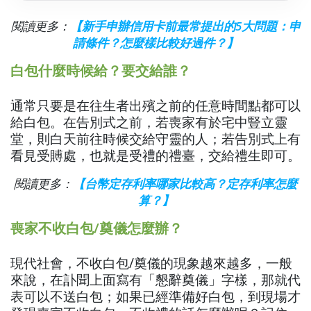
閱讀更多：
【新手申辦信用卡前最常提出的5大問題：申
請條件？怎麼樣比較好過件？】
白包什麼時候給？要交給誰？
通常只要是在往生者出殯之前的任意時間點都可以
給白包。在告別式之前，若喪家有於宅中豎立靈
堂，則白天前往時候交給守靈的人；若告別式上有
看見受賻處，也就是受禮的禮臺，交給禮生即可。
閱讀更多：
【台幣定存利率哪家比較高？定存利率怎麼
算？】
喪家不收白包/奠儀怎麼辦？
現代社會，不收白包/奠儀的現象越來越多，一般
來說，在訃聞上面寫有「懇辭奠儀」字樣，那就代
表可以不送白包；如果已經準備好白包，到現場才