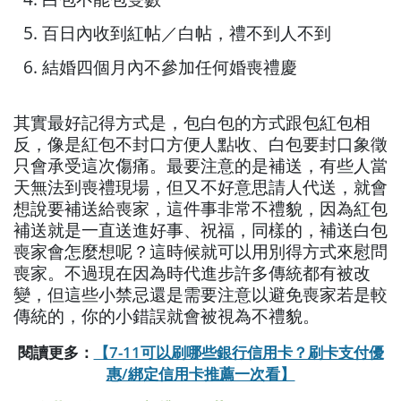
百日內收到紅帖／白帖，禮不到人不到
結婚四個月內不參加任何婚喪禮慶
其實最好記得方式是，包白包的方式跟包紅包相
反，像是紅包不封口方便人點收、白包要封口象徵
只會承受這次傷痛。最要注意的是補送，有些人當
天無法到喪禮現場，但又不好意思請人代送，就會
想說要補送給喪家，這件事非常不禮貌，因為紅包
補送就是一直送進好事、祝福，同樣的，補送白包
喪家會怎麼想呢？這時候就可以用別得方式來慰問
喪家。不過現在因為時代進步許多傳統都有被改
變，但這些小禁忌還是需要注意以避免喪家若是較
傳統的，你的小錯誤就會被視為不禮貌。
閱讀更多：
【7-11可以刷哪些銀行信用卡？刷卡支付優
惠/綁定信用卡推薦一次看】