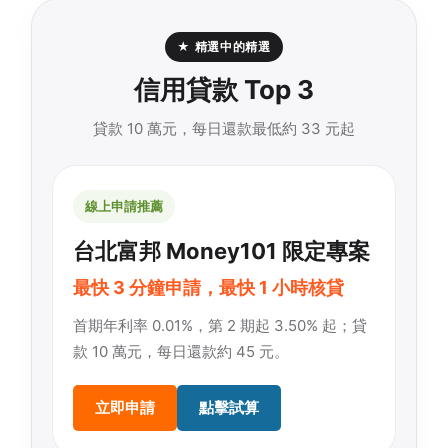
★ 精選中的精選
信用貸款 Top 3
貸款 10 萬元，每日還款最低約 33 元起
線上申請推薦
台北富邦 Money101 限定專案
最快 3 分鐘申請，最快 1 小時核貸
首期年利率 0.01%，第 2 期起 3.50% 起；貸
款 10 萬元，每日還款約 45 元。
立即申請
點擊試算