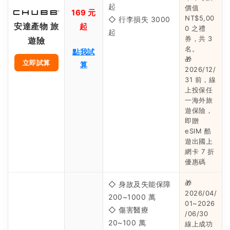
起
價值
169 元
NT$5,00
◇ 行李損失 3000
安達產物 旅
起
0 之禮
起
券，共 3
遊險
名。
點我試
🎁
立即試算
算
2026/12/
31 前，線
上投保任
一海外旅
遊保險，
即贈
eSIM 酷
遊出國上
網卡 7 折
優惠碼
🎁
◇ 身故及失能保障
2026/04/
200~1000 萬
01~2026
◇ 傷害醫療
/06/30
20~100 萬
線上成功