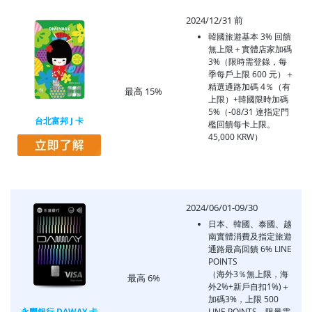
2024/12/31 前
韓國旅遊基本 3% 回饋
無上限＋實體店家加碼
3%（限時需登錄，每
季每戶上限 600 元）＋
精選通路加碼 4％（有
最高 15%
上限）+韓國限時加碼
5%（-08/31 達指定門
台北富邦 J 卡
檻回饋每卡上限。
45,000 KRW）
2024/06/01-09/30
日本、韓國、泰國、越
南實體消費及指定旅遊
通路最高回饋 6% LINE
POINTS
（海外3％無上限，海
最高 6%
外2%+新戶自扣1%)＋
加碼3%，上限 500
永豐銀行 DAWAY 卡
LINE POINTS，限量需