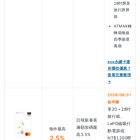
28吋爵美
旅行胖胖
箱
ATMAX轉
轉扇無線
四季循環
風扇
eco永續卡還
有哪些優惠？
查看完整整理
→
2026/08/31
前申辦
享20＋28吋
旅行箱、
日韓新泰美
LaPO磁吸行
滿額加碼最
海外最高
動電源或
高3.5%
2.5%
NT$1,200即