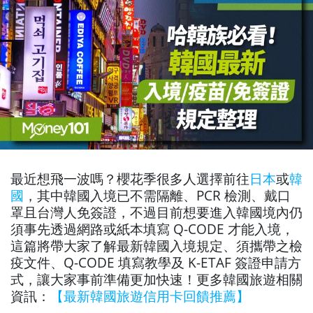
最近想飛一波嗎？櫻花季很多人選擇前往
日本
或
韓
國
，其中韓國入境已不需隔離、PCR 檢測、戴口
罩且台灣人免簽證，不過目前想要進入韓國境內仍
須事先透過網路或紙本填寫 Q-CODE 才能入境，
這篇將帶大家了解最新韓國入境規定、須攜帶之檢
疫文件、Q-CODE 填寫教學及 K-ETAF 簽證申請方
式，讓大家事前準備更加快速！更多韓國旅遊相關
資訊：
【最新韓國旅遊信用卡回饋推薦】