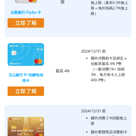
限
無上限（基本0.3%無上
限＋海外加碼2.7%無上
台新銀行 FlyGo 卡
限）
2024/12/31 前
國外消費刷卡且綁定 e
化帳單最高 4% P幣
（一般消費1%+ 加碼
最高 4%
3%，每月每卡人上限
玉山銀行 Pi 拍錢包信
400 P幣）
用卡
2024/12/31 前
國外消費 2 %回饋無上
限
國外實體商店消費刷卡