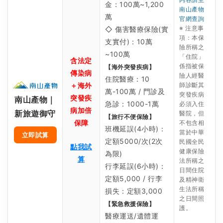
金：100萬~1,200
南山產物
萬
官網查詢
※ 注意事
◇ 傷害醫療保險(實
項：本保
支實付)：10萬
險所稱之
~100萬
「住院」
含法定
係指被保
【海外突發疾病】
傳染病
險人經醫
住院醫療：10
＋海外
師診斷其
萬-100萬 / 門診及
突發疾病
突發疾
南山產物｜
急診：1000-1萬
必須入住
病加倍
新旅遊御守
醫院，但
【旅行不便保險】
保障
不包含相
班機延誤(4小時)：
當於中華
立即試算
定額5000/次(2次
民國全民
點我試
健康保險
為限)
算
法所稱之
行李延誤(6小時)：
日間住院
定額5,000 / 行李
及精神衛
生法所稱
損失：定額3,000
之日間照
【緊急救援保險】
護。
醫療運送/遺體運