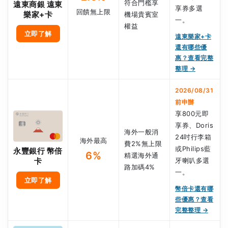
符合門檻享
遠東商銀 遠東
享券多選
回饋無上限
樂家+卡
機場貴賓室
一。
權益
立即了解
遠東樂家+卡
還有哪些優
惠？查看完整
整理 →
2026/08/31
前申辦
享800元即
享券、Doris
海外一般消
24吋行李箱
海外最高
費2%無上限
或Philips藍
永豐銀行 幣倍
6%
精選海外通
牙喇叭多選
卡
路加碼4%
一。
立即了解
幣倍卡還有哪
些優惠？查看
完整整理 →