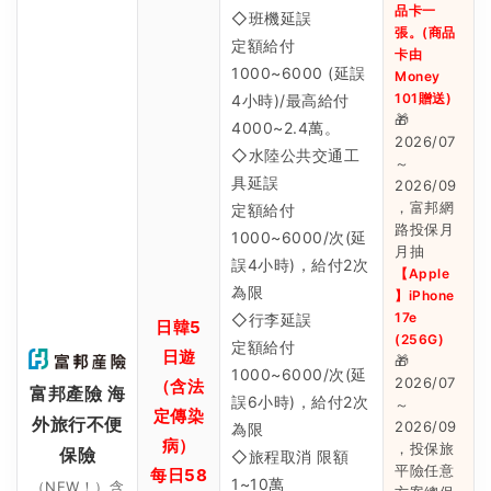
品卡一
◇班機延誤
張。(商品
定額給付
卡由
1000~6000 (延誤
Money
101贈送)
4小時)/最高給付
🎁
4000~2.4萬。
2026/07
◇水陸公共交通工
～
具延誤
2026/09
，富邦網
定額給付
路投保月
1000~6000/次(延
月抽
誤4小時)，給付2次
【Apple
為限
】iPhone
17e
◇行李延誤
日韓5
(256G)
定額給付
日遊
🎁
1000~6000/次(延
2026/07
（含法
富邦產險 海
誤6小時)，給付2次
～
定傳染
外旅行不便
2026/09
為限
病）
，投保旅
保險
◇旅程取消 限額
平險任意
每日58
1~10萬
（NEW！）含