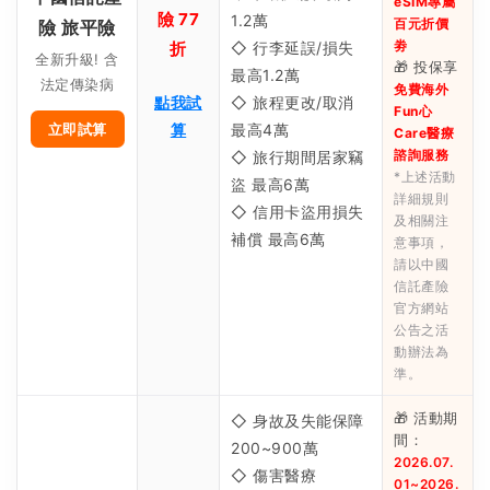
eSIM專屬
險 77
1.2萬
百元折價
險 旅平險
劵
折
◇ 行李延誤/損失
全新升級! 含
🎁 投保享
最高1.2萬
法定傳染病
免費海外
點我試
◇ 旅程更改/取消
Fun心
立即試算
算
最高4萬
Care醫療
諮詢服務
◇ 旅行期間居家竊
*上述活動
盜 最高6萬
詳細規則
◇ 信用卡盜用損失
及相關注
補償 最高6萬
意事項，
請以中國
信託產險
官方網站
公告之活
動辦法為
準。
🎁 活動期
◇ 身故及失能保障
間：
200~900萬
2026.07.
◇ 傷害醫療
01~2026.