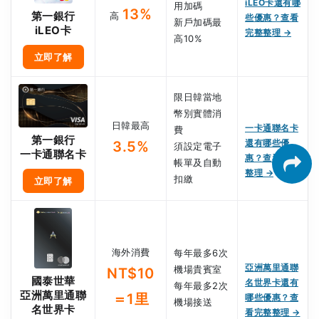
iLEO卡還有哪
用加碼
13%
第一銀行
高
些優惠？查看
新戶加碼最
iLEO卡
完整整理 →
高10%
立即了解
限日韓當地
幣別實體消
日韓最高
一卡通聯名卡
費
第一銀行
還有哪些優
3.5%
須設定電子
一卡通聯名卡
惠？查看完整
帳單及自動
整理 →
扣繳
立即了解
海外消費
每年最多6次
亞洲萬里通聯
機場貴賓室
NT$10
國泰世華
名世界卡還有
每年最多2次
亞洲萬里通聯
＝1里
哪些優惠？查
機場接送
名世界卡
看完整整理 →