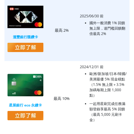
2025/06/30 前
國外一般消費 1% 回饋
無上限，達門檻回饋翻
最高 2%
倍最高 2%
滙豐銀行匯鑽卡
2024/12/31 前
歐洲/新加坡/日本/韓國/
美洲最優 5% 現金積點
（1.5% 無上限＋3.5%
加碼每期上限 1,000
點）
最高 10%
一起用星刷完成任務滿
星展銀行 eco 永續卡
額登錄享最高 5% 回饋
（最高 5,000 元刷卡
金）