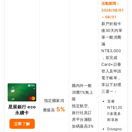
活動期間：
2026/08/01
～08/31
新戶於核卡
後30天內單
筆一般消費
滿
NT$3,000
，並完成
Card+註冊
登入及申請
電子帳單，
享以下好禮
國內外一般
三選一：
消費1%無上
限
指定國家消
宜睿
指定航空、
星展銀行 eco
NT$1,20
5%
費最高
永續卡
旅行社及訂
0多選多
房平台滿額
即享券
立即了解
加碼最高3%
Disegno