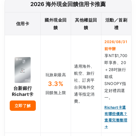
2026 海外現金回饋信用卡推薦
國外現金回
其他權益回
活動／首刷
信用卡
饋
饋
禮
2026/08/31
前申辦
享NT$1,700
即享券、20
適用海外、
＋28吋旅行
航空、旅行
玩旅刷最高
箱或
社、訂房平
3.3%
SNOOPY指
台與海外交
台新銀行
定好禮四選
回饋無上限
Richart卡
通等指定消
一。
費。
立即了解
Richart卡還
有哪些優惠？
查看完整整理
→