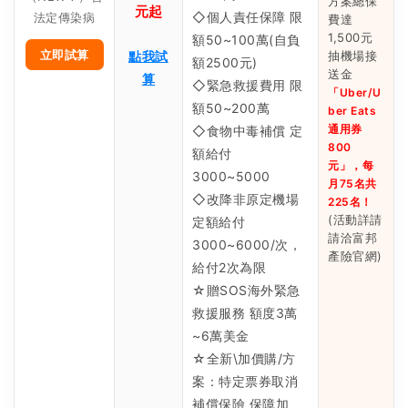
方案總保
元起
◇個人責任保障 限
法定傳染病
費達
1,500元
額50~100萬(自負
立即試算
點我試
抽機場接
額2500元)
送金
算
◇緊急救援費用 限
「Uber/U
額50~200萬
ber Eats
通用券
◇食物中毒補償 定
800
額給付
元」，每
3000~5000
月75名共
◇改降非原定機場
225名！
(活動詳請
定額給付
請洽富邦
3000~6000/次，
產險官網)
給付2次為限
☆贈SOS海外緊急
救援服務 額度3萬
~6萬美金
☆全新\加價購/方
案：特定票券取消
補償保險 保障加