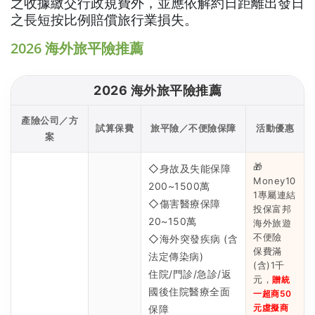
之收據繳交行政規費外，並應依解約日距離出發日
之長短按比例賠償旅行業損失。
2026 海外旅平險推薦
2026 海外旅平險推薦
產險公司／方
試算保費
旅平險／不便險保障
活動優惠
案
🎁
◇身故及失能保障
Money10
200~1500萬
1專屬連結
◇傷害醫療保障
投保富邦
20~150萬
海外旅遊
不便險
◇海外突發疾病 (含
保費滿
法定傳染病)
(含)1千
住院/門診/急診/返
元，
贈統
國後住院醫療全面
一超商50
元虛擬商
保障