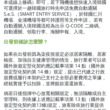
本或線上條碼）即可，若下飛機後想快速入境韓國
可選擇於一趟韓國旅行時先申請免費自動通關
S.e.S.（SMART ENTRY SERVICE），於韓國仁川
機場、金浦機場等都可持護照等文件申請 。若有
自動通關入境韓國流程為出示 Q-CODE 二維碼、
自動通關、領取行李、海關申報、入境。
出發前確診怎麼辦？
如果在出發前因為染疫按規定必須居家隔離、居家
檢疫、加強自主健康管理的情況，旅行業者可以依
國外旅遊定型化契約應記載事項第 14 點（國外旅
遊定型化契約第 14 條）規定，提出已代繳之行政
規費或履行本契約已支付之全部必要費用之單據，
經核實後予以扣除，並將餘款退還旅客。
倘若日後指揮中心放寬相關規定，無須隔離或自主
管理時。則依據上述應記載事項第 13 點（國外旅
遊定型化契約第13條)規定，旅客除依旅行業提供