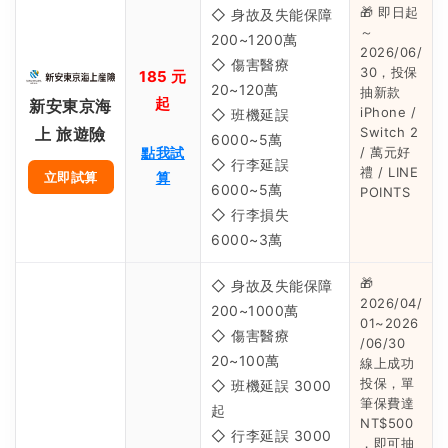
🎁 即日起
◇ 身故及失能保障
～
200~1200萬
2026/06/
◇ 傷害醫療
30，投保
185 元
20~120萬
抽新款
起
新安東京海
iPhone /
◇ 班機延誤
Switch 2
上 旅遊險
6000~5萬
點我試
/ 萬元好
◇ 行李延誤
禮 / LINE
算
立即試算
6000~5萬
POINTS
◇ 行李損失
6000~3萬
🎁
◇ 身故及失能保障
2026/04/
200~1000萬
01~2026
◇ 傷害醫療
/06/30
20~100萬
線上成功
投保，單
◇ 班機延誤 3000
筆保費達
起
NT$500
◇ 行李延誤 3000
，即可抽