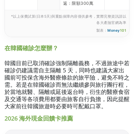
返：限額300萬
*以上保費試算(日本5天)與重點保障內容僅供參考，實際完整資訊請以
各大產險官網為準
製表：
Money
101
在韓國確診怎麼辦？
韓國目前已取消確診強制隔離義務，不過旅途中若
確診仍建議需自主隔離 5 天，同時也建議大家出
國前可投保含海外醫療條款的旅平險，避免不時之
需。若是在韓國確診而無法繼續參與旅行團行程，
於當地就醫、隔離或延後返台時，衍生的醫療食宿
及交通等各項費用都要由旅客自行負擔，因此提醒
大家前往韓國旅遊時必要時可配戴口罩。
2026 海外現金回饋卡推薦