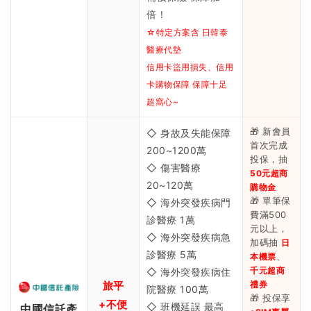
倍！
☆特定方案含 日韓泰
醫療代墊
信用卡盜用損失、信用
卡購物保障 保障十足
超窩心~
🎁 新會員
◇ 身故及失能保障
首次完成
200~1200萬
投保，抽
◇ 傷害醫療
50元超商
20~120萬
購物金
🎁 單筆保
◇ 海外突發疾病門
費滿500
診醫療 1萬
元以上，
◇ 海外突發疾病急
加碼抽
日
診醫療 5萬
、
本機票
千元超商
◇ 海外突發疾病住
旅平
禮券
院醫療 100萬
🎁 投保享
+不便
◇ 班機延誤 最高
中國信託產