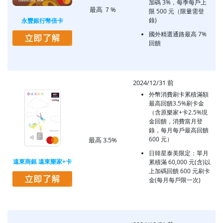
加碼 3%，每季每戶上
最高 ７%
限 500 元（限量需登
錄)
永豐銀行幣倍卡
國外精選通路最高 7%
回饋
2024/12/31 前
外幣消費刷卡累積滿額
最高回饋3.5%刷卡金
（含原樂家+卡2.5%現
金回饋，消費當月登
錄，每月每戶最高回饋
600 元）
最高 3.5%
日韓星泰美限定：單月
遠東商銀 遠東樂家+卡
累積滿 60,000 元(含)以
上加碼回饋 600 元刷卡
金(每月每戶限一次)