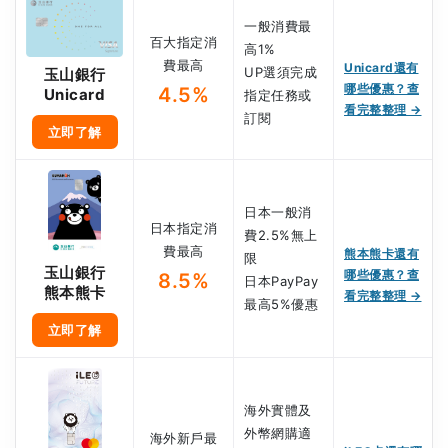
一般消費最
百大指定消
高1%
費最高
Unicard還有
UP選須完成
玉山銀行
哪些優惠？查
4.5%
Unicard
指定任務或
看完整整理 →
訂閱
立即了解
日本一般消
日本指定消
費2.5%無上
費最高
熊本熊卡還有
限
玉山銀行
哪些優惠？查
8.5%
日本PayPay
熊本熊卡
看完整整理 →
最高5%優惠
立即了解
海外實體及
外幣網購適
海外新戶最