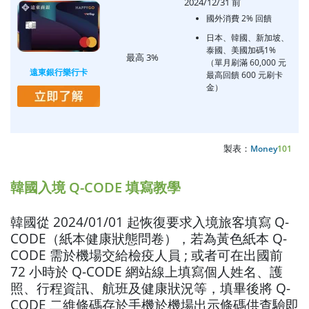
2024/12/31 前
國外消費 2% 回饋
日本、韓國、新加坡、
泰國、美國加碼1%
最高 3%
（單月刷滿 60,000 元
遠東銀行樂行卡
最高回饋 600 元刷卡
金）
製表：
Money
101
韓國入境 Q-CODE 填寫教學
韓國從 2024/01/01 起恢復要求入境旅客填寫 Q-
CODE（紙本健康狀態問卷），若為黃色紙本 Q-
CODE 需於機場交給檢疫人員 ; 或者可在出國前
72 小時於 Q-CODE 網站線上填寫個人姓名、護
照、行程資訊、航班及健康狀況等，填畢後將 Q-
CODE 二維條碼存於手機於機場出示條碼供查驗即