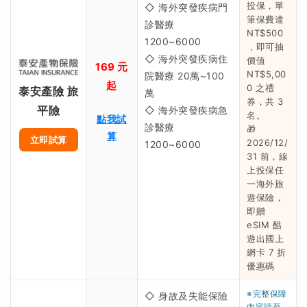
投保，單
◇ 海外突發疾病門
筆保費達
診醫療
NT$500
1200~6000
，即可抽
◇ 海外突發疾病住
價值
169 元
NT$5,00
院醫療 20萬~100
起
0 之禮
泰安產險 旅
萬
券，共 3
平險
◇ 海外突發疾病急
名。
點我試
診醫療
🎁
算
立即試算
2026/12/
1200~6000
31 前，線
上投保任
一海外旅
遊保險，
即贈
eSIM 酷
遊出國上
網卡 7 折
優惠碼
※完整保障
◇ 身故及失能保險
內容請至