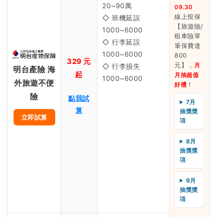
20~90萬
09.30
線上投保
◇ 班機延誤
【旅遊險/
1000~6000
租車險單
◇ 行李延誤
筆保費達
1000~6000
800
329 元
元】，
月
◇ 行李損失
明台產險 海
起
月抽超值
1000~6000
外旅遊不便
！
好禮
險
點我試
7月
算
抽獎獎
立即試算
項
8月
抽獎獎
項
9月
抽獎獎
項