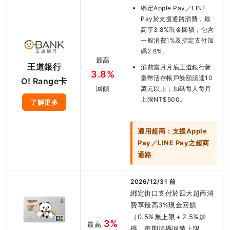
綁定Apple Pay／LINE
Pay於支援通路消費，最
高享3.8%現金回饋，包含
一般消費1%及指定支付加
碼2.8%。
最高
王道銀行
消費當月月底王道銀行新
3.8%
臺幣活存帳戶餘額須達10
O! Range卡
回饋
萬元以上；加碼每人每月
上限NT$500。
了解更多
適用超商：支援Apple
Pay／LINE Pay之超商
通路
2026/12/31 前
綁定街口支付於四大超商消
費享最高3%現金回饋
（0.5%無上限＋2.5%加
3%
最高
碼，每期加碼回饋上限