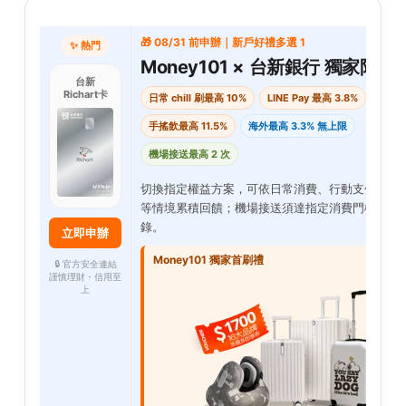
🎁 08/31 前申辦｜新戶好禮多選 1
✨ 熱門
Money101 × 台新銀行 獨家限定
台新
Richart卡
日常 chill 刷最高 10%
LINE Pay 最高 3.8%
手搖飲最高 11.5%
海外最高 3.3% 無上限
機場接送最高 2 次
切換指定權益方案，可依日常消費、行動支付、海
等情境累積回饋；機場接送須達指定消費門檻並完
錄。
立即申辦
Money101 獨家首刷禮
🔒 官方安全連結
謹慎理財・信用至
上