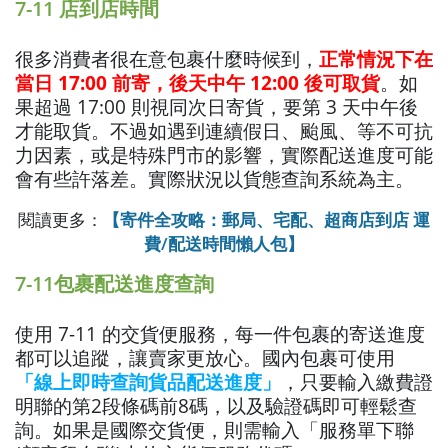
7-11 店到店時間
很多消費者很在意包裹什麼時候到，
正常情況下在
當日 17:00 前寄，後天中午 12:00 後可取貨
。如
果超過 17:00 則視同次日寄貨，要第 3 天中午後
才能取貨。不過如遇到連續假日、颱風、等不可抗
力因素，或是特殊門市的影響，實際配送進度可能
會有些許落差。實際狀況以貨態查詢系統為主。
閱讀更多：
【寄件全攻略：郵局、宅配、超商店到店 運
費/配送時間懶人包】
7-11包裹配送進度查詢
使用 7-11 的交貨便服務，每一件包裹的寄送進度
都可以追蹤，讓賣家更放心。國內包裹可使用
「線上即時查詢貨品配送進度」
，只要輸入繳費證
明聯的第2段條碼前8碼，以及驗證碼即可輕鬆查
詢。如果是國際交貨便，則需輸入「服務單下聯