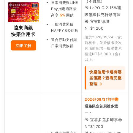
（不挑色）
日常消費與LINE
🎁 LaPO Qi2 15W磁
Pay指定通路最
吸無線快充行動電源
高享
5%
回饋
🎁 宜睿即享券
一般消費累積
遠東商銀
NT$1,200
HAPPY GO點數
快樂信用卡
須於2026/09/24（含）
適合行動支付與
前核卡，並於核卡後次
立即了解
日常消費族群
月底前新增一般消費累
積達NT$3,000（含）
以上。
快樂信用卡還有哪
些優惠？查看完整
整理 →
2026/08/31前申辦
通路限定首刷禮多選
一：
🎁 宜睿多選多即享券
NT$1,700