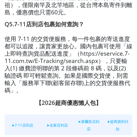
祖），僅限南竿及北竿地區，從台灣本島寄件到離
島，優惠價也只需60元。
Q5.7-11店到店包裹如何查詢？
使用 7-11 的交貨便服務，每一件包裹的寄送進度
都可以追蹤，讓賣家更放心。國內包裹可使用「線
上即時查詢貨品配送進度」（https://eservice.7-
11.com.tw/E-Tracking/search.aspx），只要輸
入(1) 繳費證明聯的第 2 段條碼前 8 碼，以及(2)
驗證碼 即可輕鬆查詢。如果是國際交貨便，則需
輸入「服務單下聯(顧客留存聯)上的交貨便服務代
碼」。
【2026超商優惠懶人包】
➤萊爾富店到
➤超商貨到付
➤7-11店到店
➤全家店到店
店
款