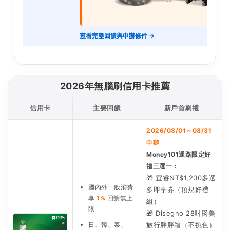
查看完整回饋與申辦條件 →
2026年無腦刷信用卡推薦
信用卡
主要回饋
新戶首刷禮
2026/08/01～08/31
申辦
Money101通路限定好
禮三選一：
🎁 宜睿NT$1,200多選
國內外一般消費
多即享券（頂規好禮
享
1%
回饋無上
組）
限
🎁 Disegno 28吋爵美
日、韓、泰、
旅行胖胖箱（不挑色）