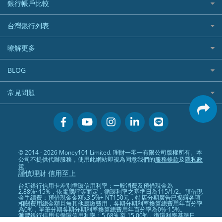
住宅險
銀行帳戶比較
精選貸款推薦
外幣定存
分期零利率優惠
汽車保險
信貸利率比較
財富管理帳戶
台灣銀行列表
首刷禮優惠
機車保險
一般個人貸款
數位存款帳戶
信用卡繳保費優惠
寵物險
銀行與合作機構列表
暸解更多
優質客戶貸款
美元定存
電影優惠
銀行客服電話
既有客戶貸款
加入我們
網購優惠
BLOG
低手續費貸款
訂閱電子報
行動支付優惠
專欄文章
小額借款
常見問題
媒體聯絡
旅遊訂房優惠
循環貸款
聯盟行銷
活動禮贈品兌換相關
美食餐廳優惠
汽機車貸款比較
服務條款
會員相關常見問題
機場接送優惠
房貸利率比較
隱私政策
關於Money101.com.tw
高鐵優惠
信用貸款銀行列表
© 2014 - 2026 Money101 Limited. 理財一零一有限公司版權所有。本
關於我們
金融商品常見問題
公司不提供代辦服務，使用此網站即視為同意我們的
服務條款
及
隱私政
債務整合
策
.
謹慎理財 信用至上
24小時內入帳貸款
台新銀行信用卡差別循環信用利率：一般消費及預借現金為
2.88%~15%，依電腦評等而定，循環利率之基準日為115/1/2。預借現
金手續費：預借現金金額x3.5%+ NT150元，特店分期廣告已揭露各項
相關費用總金額且無其他應繳費用，各期分期利率換算總費用年百分率
為0%，單筆分期各期分期利率換算總費用年百分率為0%-15%。
滙豐銀行信用卡循環信用利率：5.68% 至 15.00%，循環利率基準日
104 年 9 月 1 日。其他費用請洽滙豐銀行網站查詢。