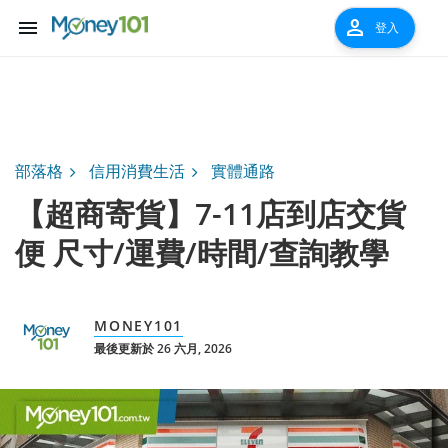
menu
person
登入
部落格
信用消費生活
實體通路
【超商寄貨】7-11店到店交貨
便 尺寸/運費/時間/查詢教學
MONEY101
最後更新於 26 六月, 2026