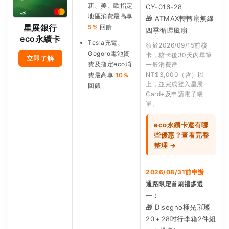
新、美、歐指定
CY-016-28
地區消費最高享
🎁 ATMAX轉轉扇無線
星展銀行
5%
回饋
四季循環風扇
eco永續卡
Tesla充電、
須於2026/09/15前核
Gogoro電池資
卡，核卡後30天內單筆
立即了解
費及指定eco消
一般消費達
NT$3,000（含）以
費最高享
10%
上，並完成登入星展
回饋
Card+及申請電子帳
單。
eco永續卡還有哪
些優惠？查看完整
整理 →
2026/08/31前申辦
通路限定首刷禮多選
一：
🎁 Disegno極光璀璨
20＋28吋行李箱2件組