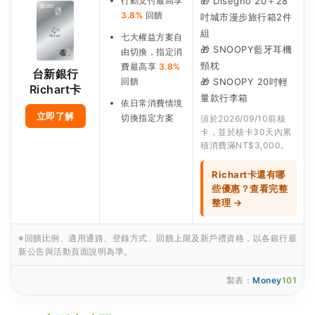
行動支付最高享
🎁 Disegno 20＋28
3.8%
回饋
吋城市漫步旅行箱2件
組
七大權益方案自
🎁 SNOOPY藍牙耳機
由切換，指定消
頸枕
費最高享
3.8%
台新銀行
回饋
🎁 SNOOPY 20吋輕
Richart卡
量款行李箱
依日常消費情境
立即了解
切換指定方案
須於2026/09/10前核
卡，並於核卡30天內累
積消費滿NT$3,000。
Richart卡還有哪
些優惠？查看完整
整理 →
※回饋比例、適用通路、登錄方式、回饋上限及新戶禮資格，以各銀行最
新公告與活動頁面說明為準。
製表：
Money
101