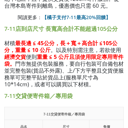
台灣本島寄件到離島，優惠價也只需 60 元。
閱讀更多：
【橘子支付7-11最高20%回饋】
7-11店到店尺寸 長寬高合計不能超過105公分
材積
最長邊 ≦ 45公分，長＋寬＋高合計 ≦105公
分，重量 ≦ 10 公斤
。以及特別需注意，若欲使用
經濟交貨
便則
重量 ≦ 5 公斤且須使用限定專用寄件
袋。
門市無提供包裝服務，要自行包裝可自備包材
並完整包裝(貨品不外露)、上/下方平整且交貨便服
務單可完整平貼於貨品上(服務單尺寸為
10*14cm)，或者可以購買以下材積。
7-11交貸便寄件箱／專用袋
7-11交貸便寄件箱／專用袋
品名
尺寸
售價