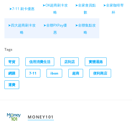
➤OK超商刷卡攻
➤全家會員點
➤全家咖啡寄
➤7-11 刷卡優惠
略
數
杯
➤四大超商刷卡攻
➤全聯PXPay優
➤全聯集點攻
略
惠
略
Tags
寄貨
信用消費生活
店到店
實體通路
網購
7-11
ibon
超商
便利商店
運費
MONEY101