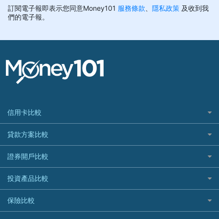
信用卡比較
信用卡情境類別推薦
貸款方案比較
所有信用卡
快速線上貸款推薦
證券開戶比較
精選推薦
最完整貸款資訊一次看
國內外現金回饋
台股證券戶
投資產品比較
繳稅貸款
繳稅優惠
美股證券戶
貸款計算機
機器人投資
保險比較
航空哩程回饋
車貸計算機
加密貨幣
加油優惠