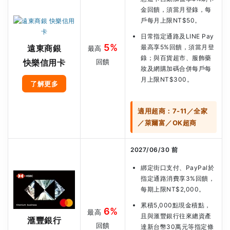
金回饋，須當月登錄，每
戶每月上限NT$50。
日常指定通路及LINE Pay
5%
遠東商銀
最高享5%回饋，須當月登
最高
錄；與百貨超市、服飾藥
快樂信用卡
回饋
妝及網購加碼合併每戶每
月上限NT$300。
了解更多
適用超商：7-11／全家
／萊爾富／OK超商
2027/06/30 前
綁定街口支付、PayPal於
指定通路消費享3%回饋，
每期上限NT$2,000。
累積5,000點現金積點，
6%
最高
且與滙豐銀行往來總資產
滙豐銀行
回饋
達新台幣30萬元等指定條