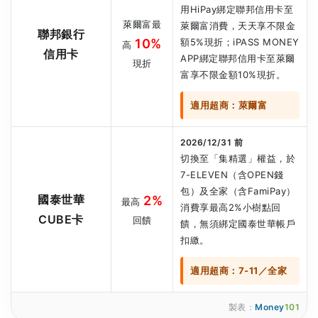
用HiPay綁定聯邦信用卡至
萊爾富最
萊爾富消費，天天享不限金
聯邦銀行
10%
額5%現折；iPASS MONEY
高
信用卡
APP綁定聯邦信用卡至萊爾
現折
富享不限金額10%現折。
適用超商：萊爾富
2026/12/31 前
切換至「集精選」權益，於
7-ELEVEN（含OPEN錢
包）及全家（含FamiPay）
國泰世華
2%
最高
消費享最高2%小樹點回
CUBE卡
回饋
饋，無須綁定國泰世華帳戶
扣繳。
適用超商：7-11／全家
製表：
Money
101