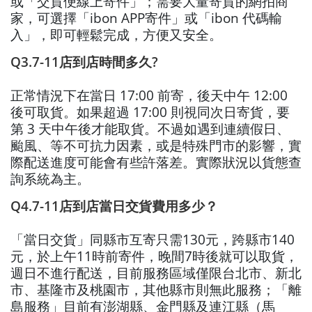
或「交貨便線上寄件」；需要大量寄貨的網拍商
家，可選擇「ibon APP寄件」或「ibon 代碼輸
入」，即可輕鬆完成，方便又安全。
Q3.7-11店到店時間多久?
正常情況下在當日 17:00 前寄，後天中午 12:00
後可取貨。如果超過 17:00 則視同次日寄貨，要
第 3 天中午後才能取貨。不過如遇到連續假日、
颱風、等不可抗力因素，或是特殊門市的影響，實
際配送進度可能會有些許落差。實際狀況以貨態查
詢系統為主。
Q4.7-11店到店當日交貨費用多少？
「當日交貨」同縣市互寄只需130元，跨縣市140
元，於上午11時前寄件，晚間7時後就可以取貨，
週日不進行配送，目前服務區域僅限台北市、新北
市、基隆市及桃園市，其他縣市則無此服務；「離
島服務」目前有澎湖縣、金門縣及連江縣（馬