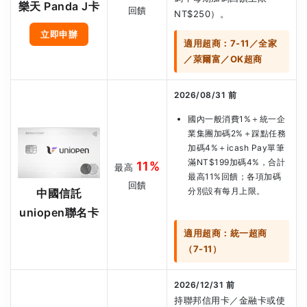
樂天 Panda J卡
回饋
NT$250）。
立即申辦
適用超商：7-11／全家
／萊爾富／OK超商
2026/08/31 前
國內一般消費1%＋統一企
業集團加碼2%＋踩點任務
加碼4%＋icash Pay單筆
滿NT$199加碼4%，合計
11%
最高
最高11%回饋；各項加碼
回饋
分別設有每月上限。
中國信託
uniopen聯名卡
適用超商：統一超商
（7-11）
2026/12/31 前
持聯邦信用卡／金融卡或使