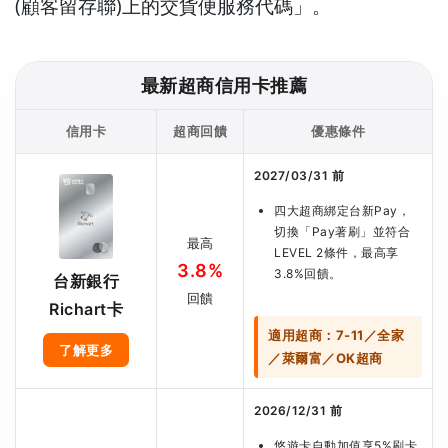
(顧客留存聯)上的交貨便服務代碼」。
最新超商信用卡推薦
信用卡
超商回饋
優惠條件
2027/03/31 前
四大超商綁定台新Pay，
切換「Pay著刷」並符合
最高
LEVEL 2條件，最高享
3.8%
3.8%回饋。
台新銀行
回饋
Richart卡
適用超商：7-11／全家
了解更多
／萊爾富／OK超商
2026/12/31 前
悠遊卡自動加值享5%刷卡