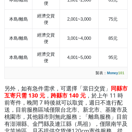
便
經濟交貨
本島/離島
2,001~3,000
75元
便
經濟交貨
本島/離島
3,001~4,000
85元
便
經濟交貨
本島/離島
4,001~5,000
95元
便
製表：
Money
101
另外，如有急件需求，可選擇「當日交貨」
同縣市
互寄只需 130 元
，
跨縣市 140 元
，於上午 11 時
前寄件，晚間 7 時後就可以取貨，週日不進行配
送，目前服務區域僅限台北市、新北市、基隆市及
桃園市，其他縣市則無此服務；「離島服務」目前
有澎湖縣、金門縣及連江縣（馬祖），僅限南竿及
北竿地區，且不提供交貨便120cm寄件服務。從