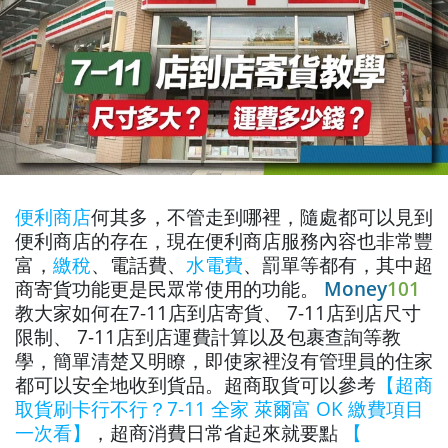
便利商店
何其多，不管走到哪裡，隨處都可以見到
便利商店的存在，現在便利商店服務內容也非常豐
富，
繳稅
、電話費、
水電費
、罰單等都有，其中超
商寄貨功能更是民眾常使用的功能。
Money
101
教大家如何在7-11店到店寄貨、 7-11店到店尺寸
限制、 7-11店到店運費計算以及包裹查詢等教
學，簡單清楚又明瞭，即使家裡沒有管理員的住家
都可以安全地收到貨品。超商取貨可以參考
【超商
取貨刷卡行不行？7-11 全家 萊爾富 OK 繳費項目
一次看】
，超商消費日常省起來就要點
【