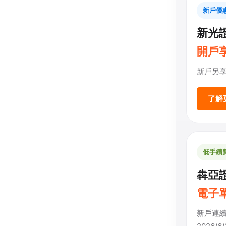
新戶優
新光
開戶享
新戶另享
了解
低手續
犇亞證
電子單
新戶連續