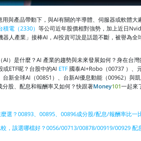
等AI應用與產品帶動下，與AI有關的半導體、伺服器或軟體
台積電（2330）
等公司近年股價相對強勢，加上近日Nvid
機器人產業」接棒AI，AI投資可說是話題不斷，被譽為全
（AI）是什麼？AI 產業的趨勢與未來發展如何？身在台
或ETF呢？台股中的AI
ETF
國泰AI+Robo（00737 ）
 ）、台新全球AI（00851）、台新AI優息動能（00962）與
2）成分股、配息和報酬率又如何？快跟著
Money
101
一起來
麼選？00893、00895、00896成分股/配息/報酬率比一
，該選哪檔好？0056/00713/00878/00919/00929 