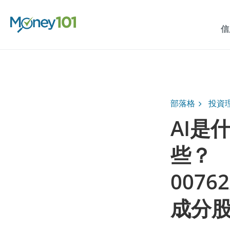
信
部落格
投資
AI是
些？ 
00762
成分股