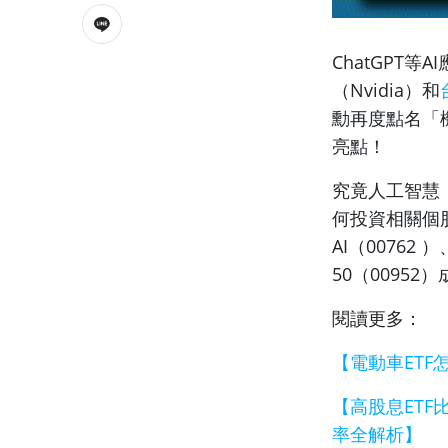
ChatGPT
（Nvidia）和
勳再度點名「
亮點！
究竟人工智慧
何投資相關個股
AI（00762
50（0095
閱讀更多：
【電動車ETF怎
【高股息ETF比較
率全解析】