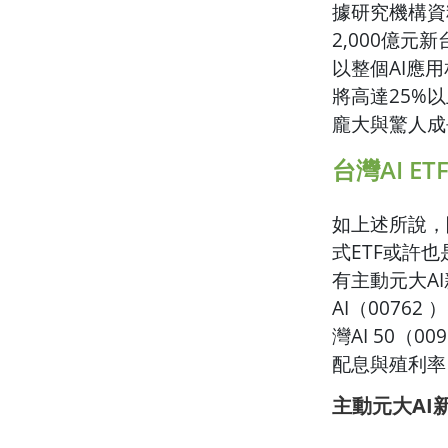
據研究機構資
2,000億元
以整個AI應
將高達25%以
龐大與驚人成
台灣AI E
如上述所說，
式ETF或許
有主動元大AI
AI（0076
灣AI 50（
配息與殖利率
主動元大AI新