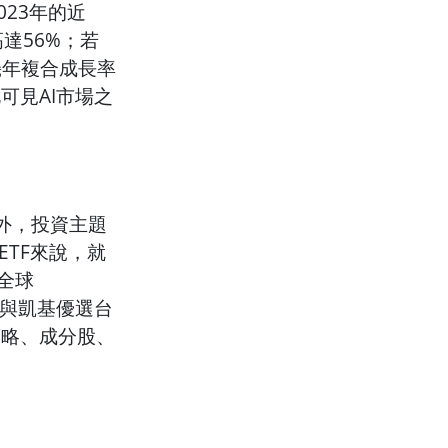
23年的近
高達56%；若
幾年複合成長率
可見AI市場之
票外，投資主題
ETF來說，就
大全球
2）與凱基優選台
股策略、成分股、