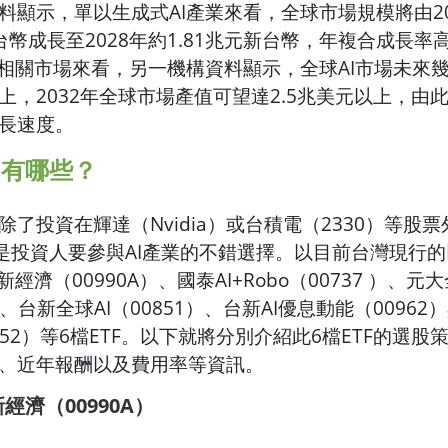
料顯示，單以生成式AI產業來看，全球市場規模將由20
新台幣成長至2028年約1.81兆元新台幣，年複合成長率
用相關市場來看，另一機構資料顯示，全球AI市場未來
上，2032年全球市場產值可望達2.5兆美元以上，由此
長速度。
TF有哪些？
除了投資在輝達（Nvidia）或台積電（2330）等股
也是投資人要參與AI產業的不錯選擇。以目前台灣現行的
新經濟（00990A）、國泰AI+Robo（00737 ）、元
2 ）、台新全球AI（00851）、台新AI優息動能（0096
00952）等6檔ETF。以下就將分別介紹此6檔ETF的選
、近年報酬以及費用率等資訊。
經濟（00990A）