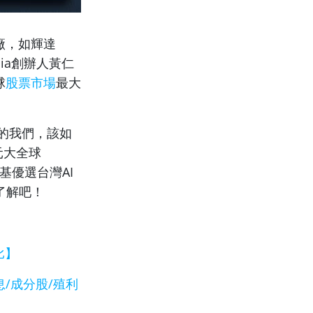
大廠，如輝達
ia創辦人黃仁
球
股票市場
最大
灣的我們，該如
、元大全球
凱基優選台灣AI
了解吧！
比】
配息/成分股/殖利