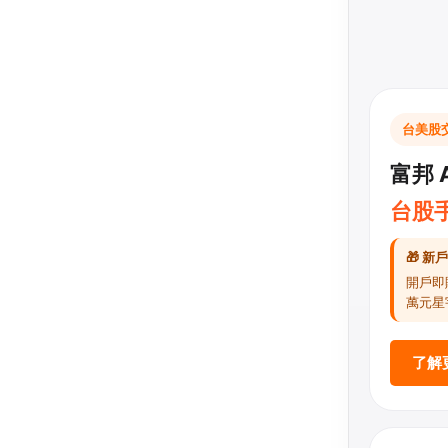
台美股
富邦 A
台股手
🎁 新
開戶即
萬元星
了解