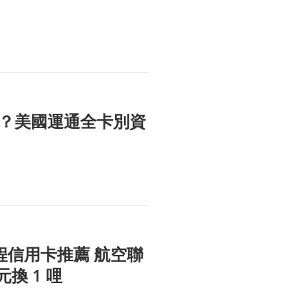
？美國運通全卡別資
程信用卡推薦 航空聯
換 1 哩