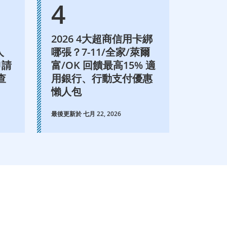
2026 4大超商信用卡綁
人
哪張？7-11/全家/萊爾
申請
富/OK 回饋最高15% 適
查
用銀行、行動支付優惠
懶人包
最後更新於 七月 22, 2026