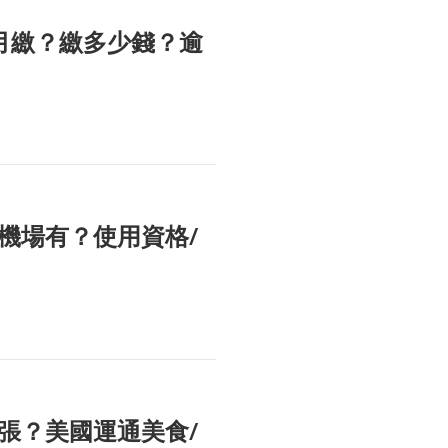
幾月繳？繳多少錢？逾
機場有？使用資格/
張？美國運通美食/