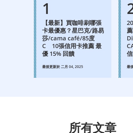
【最新】買咖啡刷哪張
2
卡最優惠？星巴克/路易
薦
莎/cama café/85度
D
C 10張信用卡推薦 最
C
優 15% 回饋
信
最後更新於 二月 04, 2025
最後
所有文章