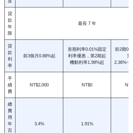
度
貸
款
最長 7 年
年
限
貸
首期利率0.01%固定
前2期0.
款
前3個月0.88%起
利率優惠，第2期起
第
利
機動利率1.98%起
2.36%~1
率
手
續
NT$2,000
NT$0
NT
費
總
費
用
年
3.4%
1.91%
2
百