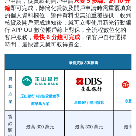
戶申請，從貸款到開戶申請
只要 5 步驟、約 10 分
鐘
即可完成，除簡化貸款及開戶申請時需重覆填寫
的個人資料欄位，證件資料也無須重覆提供，收到
核貸及開戶完成通知後，就可立即使用新光行動銀
行 APP OU 數位帳戶線上對保，全流程數位化的
客戶服務，
最快 6 分鐘可完成
，依客戶自行選擇
時間，最快當天就可取得資金。
最新貸款方案推薦
貸
款
方
玉山銀行 e指信貸繳稅季
永豐銀
案
星展銀行 信用貸款
節早鳥方案
貸
款
最高 300 萬元
最高 300 萬元
最高 
額