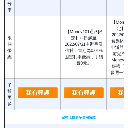
分
率
【Mone
定】
【Money101通路限
2022/0
限
定】即日起至
透過Mon
時
2022/07/31申辦星展
申辦並於20
優
信貸，首期為0.01%
前完成
惠
固定利率優惠，手續
Money
費0元。
好禮「宜
多選一福
了
解
更
多
完整比較更多信用貸款