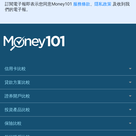
信用卡比較
信用卡情境類別推薦
貸款方案比較
所有信用卡
快速線上貸款推薦
證券開戶比較
精選推薦
最完整貸款資訊一次看
國內外現金回饋
台股證券戶
投資產品比較
繳稅貸款
繳稅優惠
美股證券戶
貸款計算機
機器人投資
保險比較
航空哩程回饋
車貸計算機
加密貨幣
加油優惠
住宅險