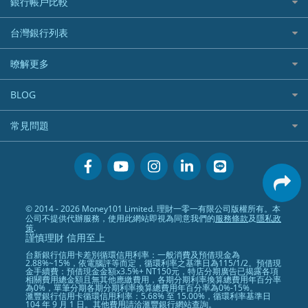
銀行帳戶比較
精選貸款推薦
外幣定存
分期零利率優惠
汽車保險
信貸利率比較
財富管理帳戶
台灣銀行列表
首刷禮優惠
機車保險
一般個人貸款
數位存款帳戶
信用卡繳保費優惠
寵物險
銀行與合作機構列表
暸解更多
優質客戶貸款
美元定存
電影優惠
銀行客服電話
既有客戶貸款
加入我們
網購優惠
BLOG
低手續費貸款
訂閱電子報
行動支付優惠
專欄文章
小額借款
常見問題
媒體聯絡
旅遊訂房優惠
循環貸款
聯盟行銷
活動禮贈品兌換相關
美食餐廳優惠
汽機車貸款比較
服務條款
會員相關常見問題
機場接送優惠
房貸利率比較
隱私政策
關於Money101.com.tw
高鐵優惠
信用貸款銀行列表
© 2014 - 2026 Money101 Limited. 理財一零一有限公司版權所有。本
關於我們
金融商品常見問題
公司不提供代辦服務，使用此網站即視為同意我們的
服務條款
及
隱私政
債務整合
策
.
謹慎理財 信用至上
24小時內入帳貸款
台新銀行信用卡差別循環信用利率：一般消費及預借現金為
2.88%~15%，依電腦評等而定，循環利率之基準日為115/1/2。預借現
金手續費：預借現金金額x3.5%+ NT150元，特店分期廣告已揭露各項
相關費用總金額且無其他應繳費用，各期分期利率換算總費用年百分率
為0%，單筆分期各期分期利率換算總費用年百分率為0%-15%。
滙豐銀行信用卡循環信用利率：5.68% 至 15.00%，循環利率基準日
104 年 9 月 1 日。其他費用請洽滙豐銀行網站查詢。