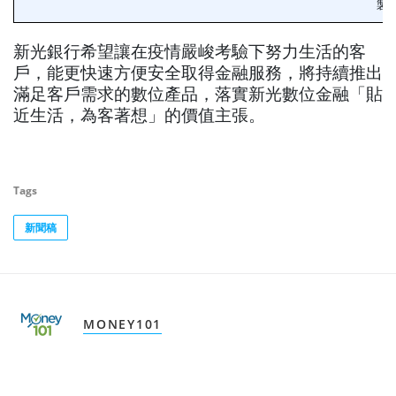
製
新光銀行希望讓在疫情嚴峻考驗下努力生活的客
戶，能更快速方便安全取得金融服務，將持續推出
滿足客戶需求的數位產品，落實新光數位金融「貼
近生活，為客著想」的價值主張。
Tags
新聞稿
MONEY101