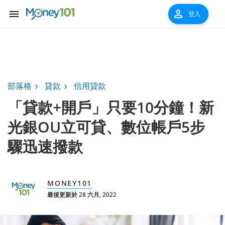
menu
person
登入
部落格
貸款
信用貸款
「貸款+開戶」只要10分鐘！新
光銀OU立可貸、數位帳戶5步
驟迅速撥款
MONEY101
最後更新於 28 六月, 2022