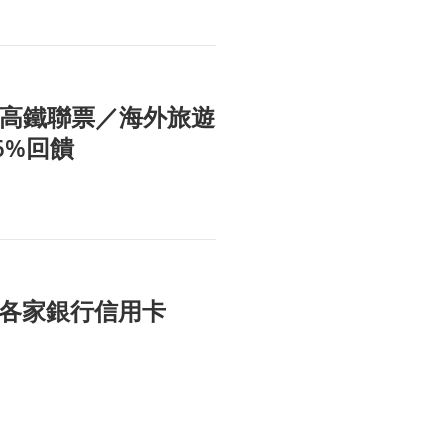
在這！高鐵聯票／海外旅遊
6%回饋
些 各家銀行信用卡