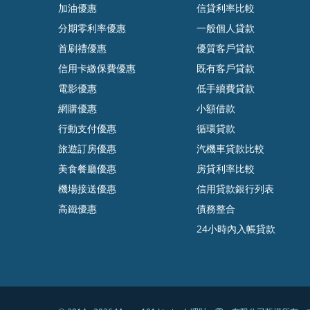
加油優惠
信貸利率比較
分期零利率優惠
一般個人貸款
首刷禮優惠
優質客戶貸款
信用卡繳保費優惠
既有客戶貸款
電影優惠
低手續費貸款
網購優惠
小額借款
行動支付優惠
循環貸款
旅遊訂房優惠
汽機車貸款比較
美食餐廳優惠
房貸利率比較
機場接送優惠
信用貸款銀行列表
高鐵優惠
債務整合
24小時內入帳貸款