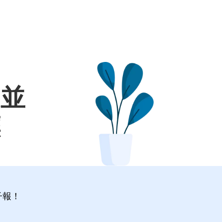
定並
標
子報！