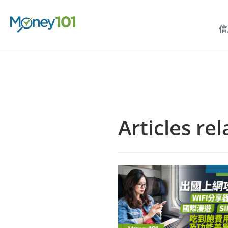
信
Articles re