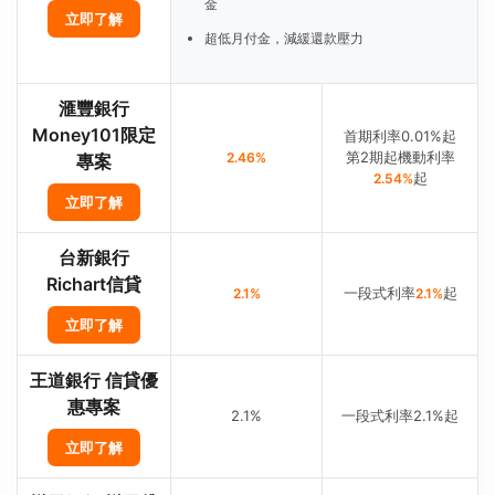
金
立即了解
超低月付金，減緩還款壓力
滙豐銀行
Money101限定
首期利率0.01%起
第2期起機動利率
2.46%
專案
起
2.54%
立即了解
台新銀行
Richart信貸
一段式利率
起
2.1%
2.1%
立即了解
王道銀行 信貸優
惠專案
2.1%
一段式利率2.1%起
立即了解