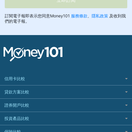
信用卡比較
信用卡情境類別推薦
貸款方案比較
所有信用卡
快速線上貸款推薦
證券開戶比較
精選推薦
最完整貸款資訊一次看
國內外現金回饋
台股證券戶
投資產品比較
繳稅貸款
繳稅優惠
美股證券戶
貸款計算機
機器人投資
保險比較