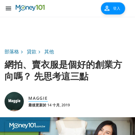
menu
person
登入
部落格
貸款
其他
網拍、賣衣服是個好的創業方
向嗎？ 先思考這三點
MAGGIE
最後更新於 14 十月, 2019