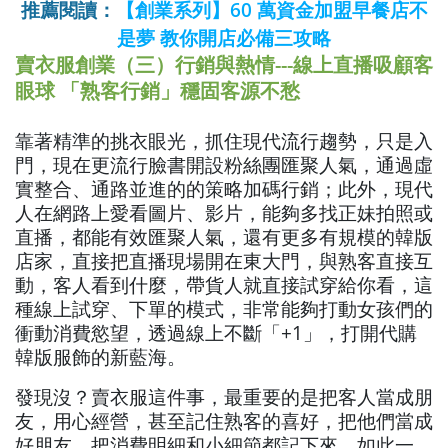
推薦閱讀：
【創業系列】60 萬資金加盟早餐店不
是夢 教你開店必備三攻略
賣衣服創業（三）行銷與熱情---線上直播吸顧客
眼球 「熟客行銷」穩固客源不愁
靠著精準的挑衣眼光，抓住現代流行趨勢，只是入
門，現在更流行臉書開設粉絲團匯聚人氣，通過虛
實整合、通路並進的的策略加碼行銷；此外，現代
人在網路上愛看圖片、影片，能夠多找正妹拍照或
直播，都能有效匯聚人氣，還有更多有規模的韓版
店家，直接把直播現場開在東大門，與熟客直接互
動，客人看到什麼，帶貨人就直接試穿給你看，這
種線上試穿、下單的模式，非常能夠打動女孩們的
衝動消費慾望，透過線上不斷「+1」，打開代購
韓版服飾的新藍海。
發現沒？賣衣服這件事，最重要的是把客人當成朋
友，用心經營，甚至記住熟客的喜好，把他們當成
好朋友，把消費明細和小細節都記下來，如此一