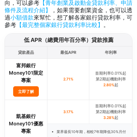
向，可以參考
【青年創業及啟動金貸款利率、申請
條件及流程介紹】
，如果需要創業資金，也可以透
過
小額借款
來幫忙，想了解各家銀行貸款利率，可
參考
【最完整個家銀行貸款利率比較】
。
低 APR（總費用年百分率）貸款推薦
貸款產品
最低APR
年利率
富邦銀行
Money101限定
首期利率0.01%起
第2期起機動利率
2.71%
專案
起
2.80%
立即了解
首期利率0.01%起
第2期起機動利率
3.17%
凱基銀行
起
3.28%
Money101優惠
專案
業界最長10年期，相較7年期降低30%月付