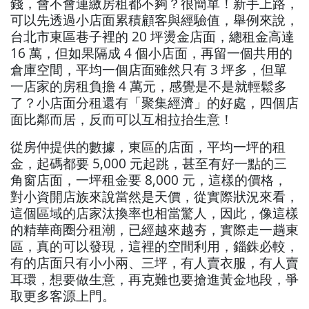
錢，會不會連繳房租都不夠？很簡單！新手上路，
可以先透過小店面累積顧客與經驗值，舉例來說，
台北市東區巷子裡的 20 坪燙金店面，總租金高達
16 萬，但如果隔成 4 個小店面，再留一個共用的
倉庫空間，平均一個店面雖然只有 3 坪多，但單
一店家的房租負擔 4 萬元，感覺是不是就輕鬆多
了？小店面分租還有「聚集經濟」的好處，四個店
面比鄰而居，反而可以互相拉抬生意！
從房仲提供的數據，東區的店面，平均一坪的租
金，起碼都要 5,000 元起跳，甚至有好一點的三
角窗店面，一坪租金要 8,000 元，這樣的價格，
對小資開店族來說當然是天價，從實際狀況來看，
這個區域的店家汰換率也相當驚人，因此，像這樣
的精華商圈分租潮，已經越來越夯，實際走一趟東
區，真的可以發現，這裡的空間利用，錙銖必較，
有的店面只有小小兩、三坪，有人賣衣服，有人賣
耳環，想要做生意，再克難也要搶進黃金地段，爭
取更多客源上門。