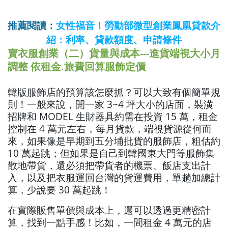
推薦閱讀：
女性福音！勞動部微型創業鳳凰貸款介
紹：利率、貸款額度、申請條件
賣衣服創業（二）貨量與成本---進貨端視大小月
調整 依租金.旅費回算服飾定價
韓版服飾店的預算該怎麼抓？可以大致有個簡單規
則！一般來說，開一家 3~4 坪大小的店面，裝潢
招牌和 MODEL 生財器具約需在投資 15 萬，租金
控制在 4 萬元左右，每月貨款，端視貨源從何而
來，如果像是早期到五分埔批貨的服飾店，粗估約
10 萬起跳；但如果是自己到韓國東大門等服飾集
散地帶貨，還必須把帶貨者的機票、飯店支出計
入，以及把衣服運回台灣的貨運費用，單趟加總計
算，少說要 30 萬起跳！
在實際販售單價與成本上，還可以透過更精密計
算，找到一點手感！比如，一間租金 4 萬元的店