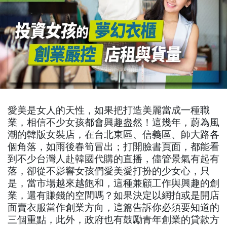
愛美是女人的天性，如果把打造美麗當成一種職
業，相信不少女孩都會興趣盎然！這幾年，蔚為風
潮的韓版女裝店，在台北東區、信義區、師大路各
個角落，如雨後春筍冒出；打開臉書頁面，都能看
到不少台灣人赴韓國代購的直播，儘管景氣有起有
落，卻從不影響女孩們愛美愛打扮的少女心，只
是，當市場越來越飽和，這種兼顧工作與興趣的創
業，還有賺錢的空間嗎？如果決定以網拍或是開店
面賣衣服當作創業方向，這篇告訴你必須要知道的
三個重點，此外，政府也有鼓勵青年創業的貸款方