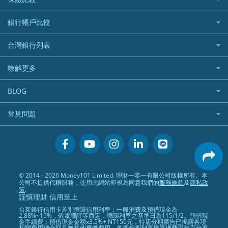
航空哩程回饋
車貸計算機
加密貨幣
加油優惠
住宅險
銀行帳戶比較
精選貸款推薦
外幣定存
分期零利率優惠
汽車保險
信貸利率比較
財富管理帳戶
台灣銀行列表
首刷禮優惠
機車保險
一般個人貸款
數位存款帳戶
信用卡繳保費優惠
寵物險
銀行與合作機構列表
暸解更多
優質客戶貸款
美元定存
電影優惠
銀行客服電話
既有客戶貸款
加入我們
網購優惠
BLOG
低手續費貸款
訂閱電子報
行動支付優惠
專欄文章
小額借款
常見問題
媒體聯絡
旅遊訂房優惠
循環貸款
聯盟行銷
活動禮贈品兌換相關
美食餐廳優惠
汽機車貸款比較
服務條款
會員相關常見問題
機場接送優惠
房貸利率比較
隱私政策
關於Money101.com.tw
高鐵優惠
信用貸款銀行列表
© 2014 - 2026 Money101 Limited. 理財一零一有限公司版權所有。本
關於我們
金融商品常見問題
公司不提供代辦服務，使用此網站即視為同意我們的
服務條款
及
隱私政
債務整合
策
.
謹慎理財 信用至上
24小時內入帳貸款
台新銀行信用卡差別循環信用利率：一般消費及預借現金為
2.88%~15%，依電腦評等而定，循環利率之基準日為115/1/2。預借現
金手續費：預借現金金額x3.5%+ NT150元，特店分期廣告已揭露各項
相關費用總金額且無其他應繳費用，各期分期利率換算總費用年百分率