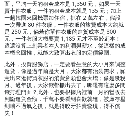
面，平均一天的租金成本是 1,350 元，如果一天
賣十件衣服，一件的租金成本就是 135 元；加上
一趟韓國來回機票加住宿，抓在 2 萬左右，假設
一次帶進 80 件衣服，一件衣服的旅費成本大約就
是 250 元，倘若你單件衣服的進貨成本是 800
元，一件衣服大概要賣 1,185 元才不至於虧本！
這還沒算上創業者本人的利潤與薪水，從這樣的成
本概念回推，就能大致算出衣服的定價範圍。
此外，投資服飾店，一定要看生意的大小月來調整
進貨，像是過年前是大月，大家都有治裝需求，願
意出來逛街買衣服的消費意願也會大增；像是繳稅
月、過年後，大家錢都撒出去了，哪還有這麼多閒
錢打理門面？此外，也要根據店裡前一月的營收去
判斷進貨金額，千萬不要看到喜歡就進，被庫存壓
到喘不過氣之後，就是得咬牙拍賣套現，得不償
失！