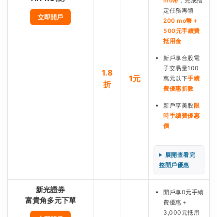
mo幣
，完成指
定任務再領
立即開戶
200 mo幣＋
500元手續費
抵用金
新戶享台股電
子交易量100
1.8
1元
萬元以下
手續
折
費優惠折數
新戶享美股
限
時手續費優惠
價
展開查看完
整開戶優惠
新光證券
開戶享0元手續
富貴角多元下單
費優惠＋
3,000元抵用