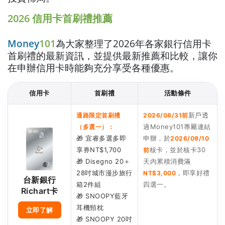
2026 信用卡首刷禮推薦
Money
101
為大家整理了2026年各家銀行信用卡
首刷禮的最新資訊，並提供最新推薦和比較，讓你
在申辦信用卡時能夠充分享受各種優惠。
信用卡
首刷禮
活動條件
新戶透
通路限定首刷禮
2026/08/31前
過Money101專屬連結
（多選一）：
🎁 宜睿多選多即
申辦，於
2026/09/10
享券NT$1,700
核卡，並於核卡30
前
🎁 Disegno 20＋
天內累積消費滿
28吋城市漫步旅行
，即享好禮
NT$3,000
台新銀行
箱2件組
四選一。
Richart卡
🎁 SNOOPY藍牙
耳機頸枕
立即了解
🎁 SNOOPY 20吋