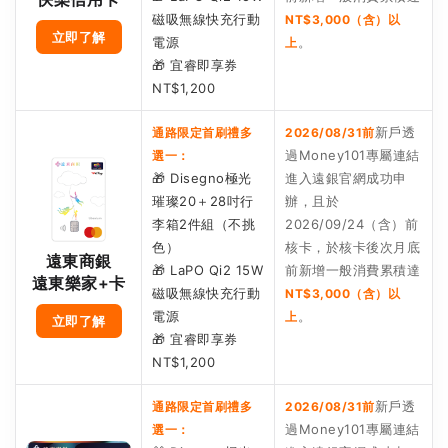
磁吸無線快充行動
NT$3,000（含）以
立即了解
電源
。
上
🎁 宜睿即享券
NT$1,200
新戶透
通路限定首刷禮多
2026/08/31前
過Money101專屬連結
選一：
🎁 Disegno極光
進入遠銀官網成功申
璀璨20＋28吋行
辦，且於
李箱2件組（不挑
2026/09/24（含）前
色）
核卡，於核卡後次月底
遠東商銀
🎁 LaPO Qi2 15W
前新增一般消費累積達
遠東樂家+卡
磁吸無線快充行動
NT$3,000（含）以
電源
。
上
立即了解
🎁 宜睿即享券
NT$1,200
新戶透
通路限定首刷禮多
2026/08/31前
過Money101專屬連結
選一：