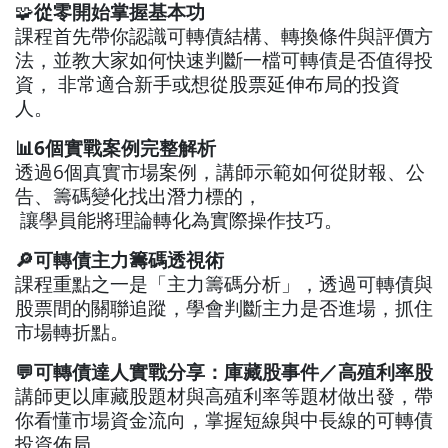
🧩
從零開始掌握基本功
課程首先帶你認識可轉債結構、轉換條件與評價方
法，並教大家如何快速判斷一檔可轉債是否值得投
資， 非常適合新手或想從股票延伸布局的投資
人。
📊6個實戰案例完整解析
透過6個真實市場案例，講師示範如何從財報、公
告、籌碼變化找出潛力標的，
讓學員能將理論轉化為實際操作技巧。
🔎可轉債主力籌碼透視術
課程重點之一是「主力籌碼分析」，透過可轉債與
股票間的關聯追蹤，學會判斷主力是否進場，抓住
市場轉折點。
💬可轉債達人實戰分享：庫藏股事件／高殖利率股
講師更以庫藏股題材與高殖利率等題材做出發，帶
你看懂市場資金流向，掌握短線與中長線的可轉債
投資佈局。