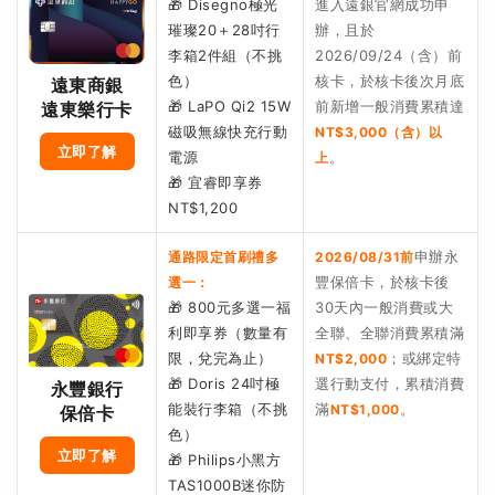
🎁 Disegno極光
進入遠銀官網成功申
璀璨20＋28吋行
辦，且於
李箱2件組（不挑
2026/09/24（含）前
色）
核卡，於核卡後次月底
遠東商銀
🎁 LaPO Qi2 15W
前新增一般消費累積達
遠東樂行卡
磁吸無線快充行動
NT$3,000（含）以
立即了解
電源
。
上
🎁 宜睿即享券
NT$1,200
申辦永
通路限定首刷禮多
2026/08/31前
豐保倍卡，於核卡後
選一：
🎁 800元多選一福
30天內一般消費或大
利即享券（數量有
全聯、全聯消費累積滿
限，兌完為止）
；或綁定特
NT$2,000
🎁 Doris 24吋極
選行動支付，累積消費
永豐銀行
能裝行李箱（不挑
滿
。
NT$1,000
保倍卡
色）
立即了解
🎁 Philips小黑方
TAS1000B迷你防