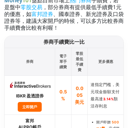
Money
101
盤點目前市場上
熱門券商
手續費，若
是盤中
零股交易
，部分券商有提供最低手續費1元
的優惠，如
富邦證券
、國泰證券、新光證券及
口袋
證券等，建議大家開戶的時候，可以多方比較券商
手續費會比較有利喔！
券商手續費比一比
零股
電子
最低
券商
單手
更多優惠
手續
續費
費
達指定門檻，美
0.0
0.5
元現金餘額支付
05
IBKR 盈透證券
%
最高達
類
3.14%
美元
活存利息
立即開戶
富邦
開戶即贈
500
AI PRO帳戶