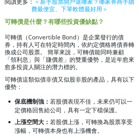
閱讀更多：
＜新手股票開戶選哪家？哪家券商手續
費最便宜、下單軟體最好用＞
可轉債是什麼？有哪些投資優缺點？
可轉債（Convertible Bond）是企業發行的債
券，持有人可在特定時間內，依約定價格將債券轉
換成公司股票。 簡單來說，可轉債能同時兼顧
「領利息」與「賺價差」的雙重優勢，是近年愈來
愈多投資人關注的潛力標的。
可轉債這類似債非債又似股非股的產品，具有以下
優勢：
保底機制強：
若股價表現不佳，未來仍可以一
定價格回售給公司，具有一定下檔保護。
上漲空間大：
若股價上漲，可轉換為股票享受
漲幅，可轉債本身也有上漲機會。