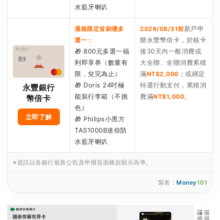
水藍牙喇叭
新戶申
通路限定首刷禮多
2026/08/31前
辦永豐幣倍卡，於核卡
選一：
🎁 800元多選一福
後30天內一般消費或
利即享券（數量有
大全聯、全聯消費累積
限，兌完為止）
滿
；或綁定
NT$2,000
🎁 Doris 24吋極
特選行動支付，累積消
永豐銀行
能裝行李箱（不挑
費滿
。
NT$1,000
幣倍卡
色）
立即了解
🎁 Philips小黑方
TAS1000B迷你防
水藍牙喇叭
※資訊以各銀行最新公告及申辦頁面條款顯示為準。
製表：
Money
101