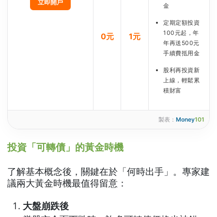
立即開戶
金
定期定額投資
100元起，年
0元
1元
年再送500元
手續費抵用金
股利再投資新
上線，輕鬆累
積財富
製表：
Money
101
投資「可轉債」的黃金時機
了解基本概念後，關鍵在於「何時出手」。專家建
議兩大黃金時機最值得留意：
大盤崩跌後