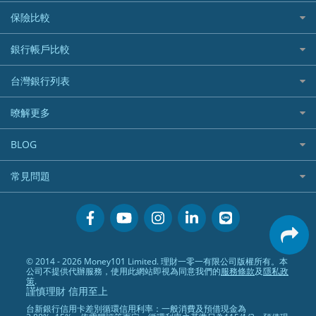
繳稅優惠
美股證券戶
貸款計算機
機器人投資
保險比較
航空哩程回饋
車貸計算機
加密貨幣
加油優惠
住宅險
銀行帳戶比較
精選貸款推薦
外幣定存
分期零利率優惠
汽車保險
信貸利率比較
財富管理帳戶
台灣銀行列表
首刷禮優惠
機車保險
一般個人貸款
數位存款帳戶
信用卡繳保費優惠
寵物險
銀行與合作機構列表
暸解更多
優質客戶貸款
美元定存
電影優惠
銀行客服電話
既有客戶貸款
加入我們
網購優惠
BLOG
低手續費貸款
訂閱電子報
行動支付優惠
專欄文章
小額借款
常見問題
媒體聯絡
旅遊訂房優惠
循環貸款
聯盟行銷
活動禮贈品兌換相關
美食餐廳優惠
汽機車貸款比較
服務條款
會員相關常見問題
機場接送優惠
房貸利率比較
隱私政策
關於Money101.com.tw
高鐵優惠
信用貸款銀行列表
© 2014 - 2026 Money101 Limited. 理財一零一有限公司版權所有。本
關於我們
金融商品常見問題
公司不提供代辦服務，使用此網站即視為同意我們的
服務條款
及
隱私政
債務整合
策
.
謹慎理財 信用至上
24小時內入帳貸款
台新銀行信用卡差別循環信用利率：一般消費及預借現金為