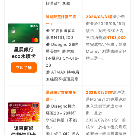
輕量款行李箱
新戶申
通路限定好禮三選
2026/08/31前
辦並於2026/09/15前
一：
🎁 宜睿多選多即
核卡，於核卡30天內
享券NT$1,200
累積消費滿
NT$3,000
🎁 Disegno 28吋
並完成指定任務，即享
星展銀行
爵美旅行胖胖箱
Money101通路限定好
eco永續卡
(不挑色) CY-016-
禮三選一。
28
立即了解
🎁 ATMAX 轉轉扇
無線四季循環風扇
新戶透
通路限定首刷禮多
2026/08/31前
過Money101專屬連結
選一：
🎁 Disegno極光
進入遠銀官網成功申
璀璨20＋28吋行
辦，且於
李箱2件組（不挑
2026/09/24（含）前
色）
核卡，於核卡後次月底
遠東商銀
🎁 LaPO Qi2 15W
前新增一般消費累積達
快樂信用卡