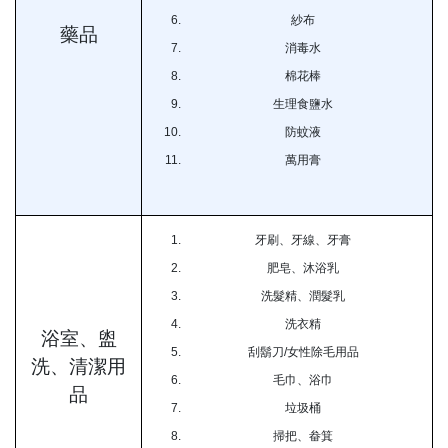
紗布
藥品
消毒水
棉花棒
生理食鹽水
防蚊液
萬用膏
牙刷、牙線、牙膏
肥皂、沐浴乳
洗髮精、潤髮乳
洗衣精
浴室、盥
刮鬍刀/女性除毛用品
洗、清潔用
毛巾、浴巾
品
垃圾桶
掃把、畚箕