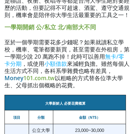
是聯誼、夜衝、夜唱等等都是台灣大學生絕對要經
歷的活動，但要記得不可超速、酒駕、遵守交通規
則，機車會是陪伴你大學生活最重要的工具之一！
一學期開銷 公/私立 北/南部大不同
至於一個學期需要花多少錢呢？如果就讀私立學
校，機車、電筆都要新買，甚至需要在外租房，第
一學期少說 20 萬跑不掉！此時可以善用
無卡/零
卡分期
，或使用
小額借款
來減輕負擔。雖然每個人
生活方式不同，各科系學雜費也略有差異，
Money
101.com.tw
以粗略的方式替各位準大學
生、父母抓出個概略的花費。
大學新鮮人 必要花費概算
項目
分類
金額（NT$）
公立大學
23,000~30,000