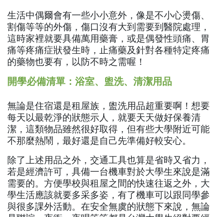
生活中偶爾會有一些小小意外，像是不小心燙傷、
割傷等等的外傷，傷口沒有大到需要到醫院處理，
這時家裡就要具備萬用藥膏，或是偶發性頭痛、胃
痛等疼痛症狀發生時，止痛藥及針對各種特定疼痛
的藥物也要有，以防不時之需喔！
開學必備清單：浴室、盥洗、清潔用品
無論是住宿還是租屋族，盥洗用品超重要啊！想要
每天以最乾淨的狀態示人，就要天天做好保養清
潔，這類物品雖然很好取得，但有些大學附近可能
不那麼熱鬧，最好還是自己先準備好較安心。
除了上述用品之外，交通工具也算是省時又省力，
若是經濟許可，具備一台機車對於大學生來說是滿
需要的。方便學校與租屋之間的快速往返之外，大
學生活應該就要多采多姿，有了機車可以跟同學參
與很多課外活動。在安全無虞的狀態下來說，無論