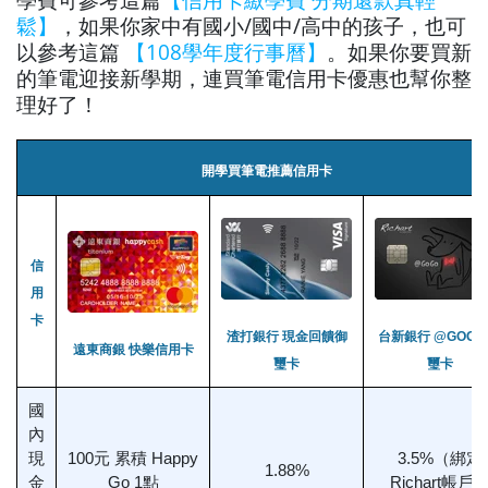
鬆】
，如果你家中有國小/國中/高中的孩子，也可
以參考這篇
【108學年度行事曆】
。如果你要買新
的筆電迎接新學期，連買筆電信用卡優惠也幫你整
理好了！
開學買筆電推薦信用卡
信
用
卡
渣打銀行 現金回饋御
台新銀行 @GOGO
遠東商銀 快樂信用卡
璽卡
璽卡
國
內
現
100元 累積 Happy
3.5%（綁定
1.88%
金
Go 1點
Richart帳戶