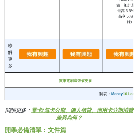
饋，加計原
最高 3.5%
高享 5%(需
錄)
瞭
解
更
多
買筆電刷這張省更多
製表：
Money
101.com
閱讀更多：
零卡/無卡分期、個人信貸、信用卡分期消費
差異為何？
開學必備清單：文件篇