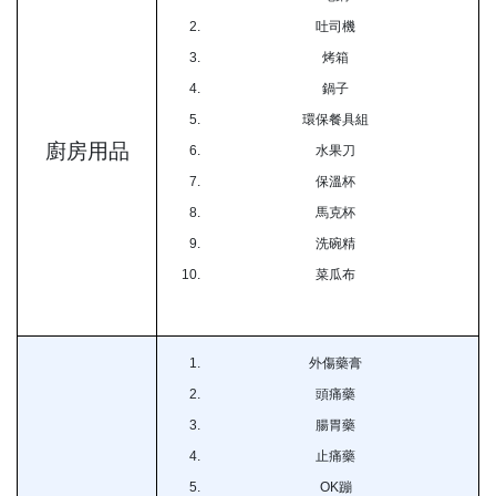
吐司機
烤箱
鍋子
環保餐具組
廚房用品
水果刀
保溫杯
馬克杯
洗碗精
菜瓜布
外傷藥膏
頭痛藥
腸胃藥
止痛藥
OK蹦