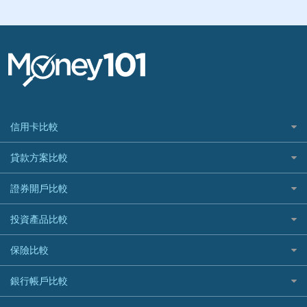
信用卡比較
信用卡情境類別推薦
貸款方案比較
所有信用卡
快速線上貸款推薦
證券開戶比較
精選推薦
最完整貸款資訊一次看
國內外現金回饋
台股證券戶
投資產品比較
繳稅貸款
繳稅優惠
美股證券戶
貸款計算機
機器人投資
保險比較
航空哩程回饋
車貸計算機
加密貨幣
加油優惠
住宅險
銀行帳戶比較
精選貸款推薦
外幣定存
分期零利率優惠
汽車保險
信貸利率比較