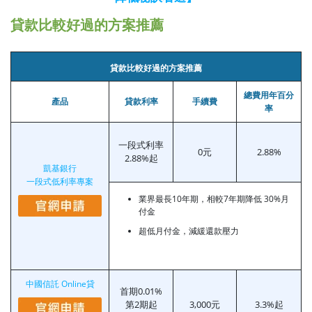
貸款比較好過的方案推薦
貸款比較好過的方案推薦
總費用年百分
產品
貸款利率
手續費
率
一段式利率
0元
2.88%
2.88%起
凱基銀行
一段式低利率專案
業界最長10年期，相較7年期降低 30%月
付金
超低月付金，減緩還款壓力
中國信託 Online貸
首期0.01%
第2期起
3,000元
3.3%起