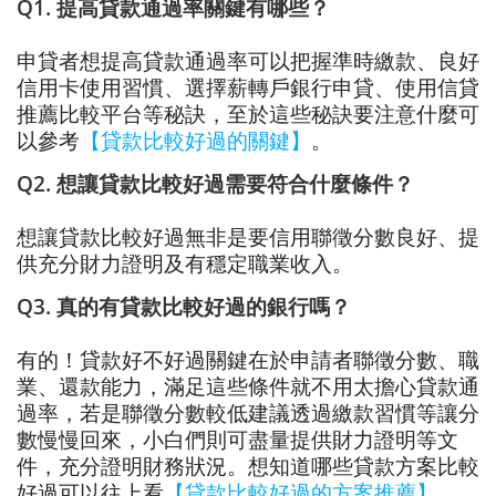
Q1. 提高貸款通過率關鍵有哪些？
申貸者想提高貸款通過率可以把握準時繳款、良好
信用卡使用習慣、選擇薪轉戶銀行申貸、使用信貸
推薦比較平台等秘訣，至於這些秘訣要注意什麼可
以參考
【貸款比較好過的關鍵】
。
Q2. 想讓貸款比較好過需要符合什麼條件？
想讓貸款比較好過無非是要信用聯徵分數良好、提
供充分財力證明及有穩定職業收入。
Q3. 真的有貸款比較好過的銀行嗎？
有的！貸款好不好過關鍵在於申請者聯徵分數、職
業、還款能力，滿足這些條件就不用太擔心貸款通
過率，若是聯徵分數較低建議透過繳款習慣等讓分
數慢慢回來，小白們則可盡量提供財力證明等文
件，充分證明財務狀況。想知道哪些貸款方案比較
好過可以往上看
【貸款比較好過的方案推薦】
。