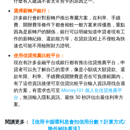
什麼有人建議不要太常剪卡的原因之一。
選擇薪轉戶銀行：
許多銀行會針對薪轉戶推出專屬方案，在利率、手續
費、開辦費等條件下都會相較一般方案來得優惠，重點
因為是薪轉戶的關係，銀行可以明確知道申貸者現有工
作的薪轉紀錄、還款能力等，在貸款流程上不僅較為快
速也可能不用檢附財力證明。
使用信貸推薦比較平台：
現在有許多金融平台或銀行都有推出信貸推薦平台，申
貸者可以先了解自己的需求，像是小額或大額貸款、還
款年限、利率、手續費或開辦費是否在可負擔範圍內，
有了這些資訊後便可至信貸比較平台輸入資訊尋找合適
的方案，有需求也可至
Money101 個人化信貸推薦平
台
，無須輸入隱私資訊、最快 30 秒評估出最佳利率方
案。
閱讀更多：
【信用卡循環利息會扣信用分數？計算方式/
降低秘訣看這】