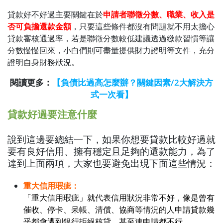
貸款好不好過主要關鍵在於
申請者聯徵分數、職業、收入是
否可負擔還款金額
，只要這些條件都沒有問題就不用太擔心
貸款審核通過率，若是聯徵分數較低建議透過繳款習慣等讓
分數慢慢回來，小白們則可盡量提供財力證明等文件，充分
證明自身財務狀況。
閱讀更多：
【負債比過高怎麼辦？關鍵因素/2大解決方
式一次看】
貸款好過要注意什麼
說到這邊要總結一下，如果你想要貸款比較好過就
要有良好信用、擁有穩定且足夠的還款能力，為了
達到上面兩項，大家也要避免出現下面這些情況：
重大信用瑕疵：
「重大信用瑕疵」就代表信用狀況非常不好，像是曾有
催收、停卡、呆帳、清償、協商等情況的人申請貸款幾
乎都會遭到銀行拒絕核貸，甚至連申請都不行。