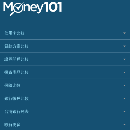
信用卡比較
信用卡情境類別推薦
貸款方案比較
所有信用卡
快速線上貸款推薦
證券開戶比較
精選推薦
最完整貸款資訊一次看
國內外現金回饋
台股證券戶
投資產品比較
繳稅貸款
繳稅優惠
美股證券戶
貸款計算機
機器人投資
保險比較
航空哩程回饋
車貸計算機
加密貨幣
加油優惠
住宅險
銀行帳戶比較
精選貸款推薦
外幣定存
分期零利率優惠
汽車保險
信貸利率比較
財富管理帳戶
台灣銀行列表
首刷禮優惠
機車保險
一般個人貸款
數位存款帳戶
信用卡繳保費優惠
寵物險
銀行與合作機構列表
暸解更多
優質客戶貸款
美元定存
電影優惠