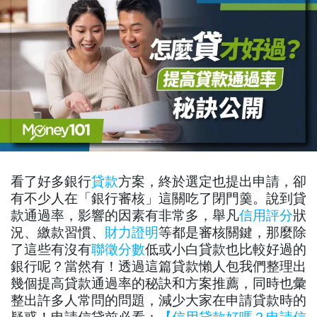
看了好多銀行
貸款
方案，終於選定也提出申請，卻
有不少人在「銀行審核」這關吃了閉門羹。說到貸
款通過率，影響的因素有非常多，舉凡
信用評分
狀
況、繳款習慣、
財力證明
等都是審核關鍵，那麼除
了這些有沒有
聯徵分數
低或小白貸款也比較好過的
銀行呢？當然有！透過這篇貸款懶人包我們整理出
幾個提高貸款通過率的秘訣和方案推薦，同時也彙
整出許多人常問的問題，減少大家在申請貸款時的
疑惑！申請信貸前必看：
【信用貸款好嗎？申請信