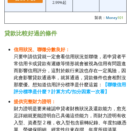
2.99%起
製表：
Money
101
貸款比較好過的條件
信用狀況、聯徵分數良好：
只要申請信貸就一定會看信用狀況並聯徵，若申貸者平
常信用卡或貸款有遲繳等情形就會被視為信用有問題進
而影響信用評分，這對於銀行來說也存在一定風險，因
此會影響貸款通過率，就算通過，貸款條件也會相對沒
那麼優。想知道信用評分標準是什麼這篇：
【聯徵信用
評分標準是什麼？計算方式/扣分因素一次看】
提供完整財力證明：
財力證明是要來確認申貸者財務狀況及還款能力，愈充
足詳細就更能證明自己具備這些能力，而財力證明有收
入型、資產型 2 種，收入型包含薪轉紀錄、年度扣繳憑
單、勞健保明細、經常性往來存摺、年度所得清單、