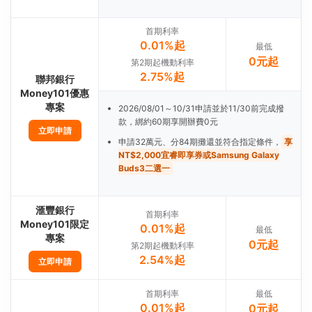
首期利率
0.01%起
最低
0元起
第2期起機動利率
2.75%起
聯邦銀行
Money101優惠
專案
2026/08/01～10/31申請並於11/30前完成撥
款，綁約60期享開辦費0元
立即申請
申請32萬元、分84期攤還並符合指定條件，
享
NT$2,000宜睿即享券或Samsung Galaxy
Buds3二選一
滙豐銀行
首期利率
Money101限定
0.01%起
最低
專案
0元起
第2期起機動利率
2.54%起
立即申請
首期利率
最低
0.01%起
0元起