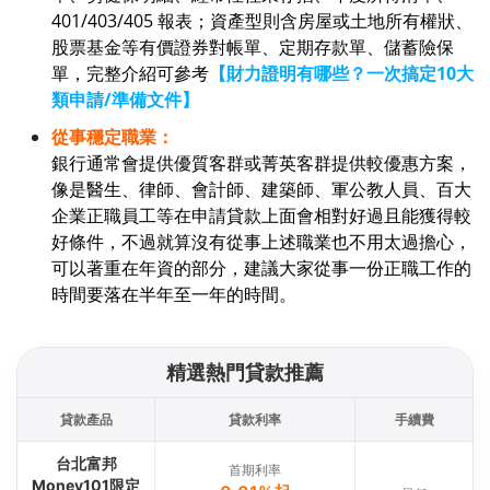
401/403/405 報表；資產型則含房屋或土地所有權狀、
股票基金等有價證券對帳單、定期存款單、儲蓄險保
單，完整介紹可參考
【財力證明有哪些？一次搞定10大
類申請/準備文件】
從事穩定職業：
銀行通常會提供優質客群或菁英客群提供較優惠方案，
像是醫生、律師、會計師、建築師、軍公教人員、百大
企業正職員工等在申請貸款上面會相對好過且能獲得較
好條件，不過就算沒有從事上述職業也不用太過擔心，
可以著重在年資的部分，建議大家從事一份正職工作的
時間要落在半年至一年的時間。
精選熱門貸款推薦
貸款產品
貸款利率
手續費
台北富邦
首期利率
Money101限定