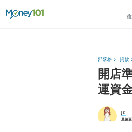
信
部落格
貸款
開店
運資金
JC
最後更新