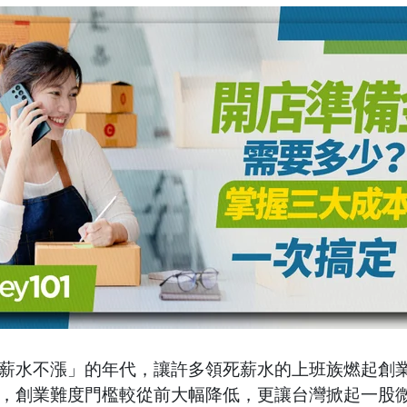
薪水不漲」的年代，讓許多領死薪水的上班族燃起創
，創業難度門檻較從前大幅降低，更讓台灣掀起一股