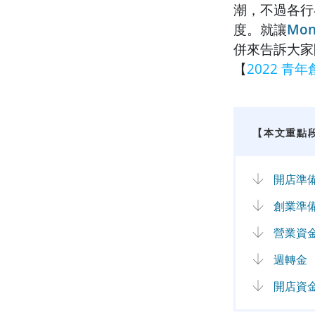
潮，不過各行
度。就讓
Mon
併來告訴大家
【
2022 
【本文重點
開店準
創業準
營業資
週轉金
開店資