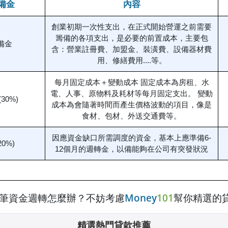
備金
內容
創業初期一次性支出，在正式開始營運之前需要
籌備的各項支出，是必要的前置成本，主要包
備金
含：營業註冊費、加盟金、裝潢費、設備器材費
用、修繕費用....等。
每月固定成本＋變動成本 固定成本為房租、水
電、人事、原物料及耗材等每月固定支出。 變動
30%)
成本為會隨著時間而產生價格波動的項目，像是
食材、包材、外送交通費等。
因應資金缺口所需調度的資金，基本上應準備6-
0%)
12個月的週轉金，以備能夠在公司有突發狀況
一筆資金週轉怎麼辦？不妨考慮
Money
101
幫你精選的
精選熱門貸款推薦