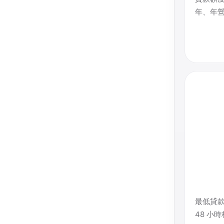
年、年營
最低貸款
48 小