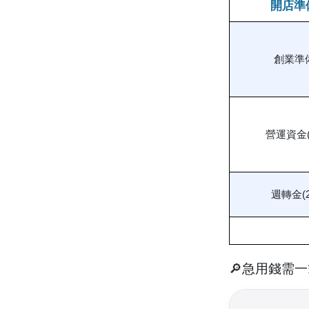
開店準
創業準
營運資金(
週轉金(2
🔎急用錢需