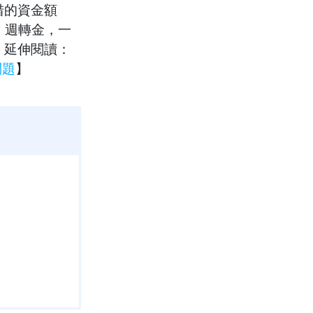
措的資金額
、週轉金，一
。延伸閱讀：
問題
】