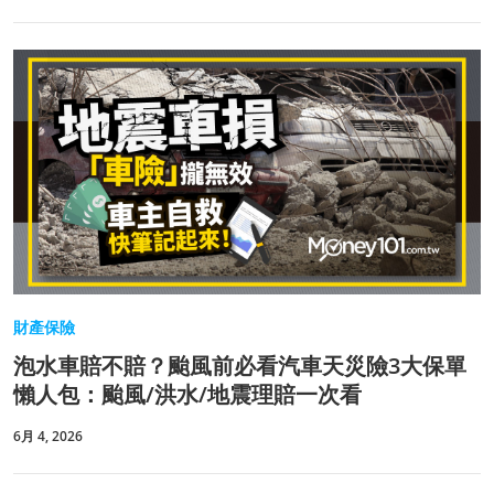
財產保險
泡水車賠不賠？颱風前必看汽車天災險3大保單
懶人包：颱風/洪水/地震理賠一次看
6月 4, 2026