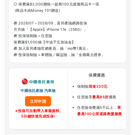
◎ 保費滿$2,000贈統一超商100元虛擬商品卡一張
(商品卡由Money 101贈送)
🎁 2026/07～2026/09，富邦產險網路投保
月月抽「【Apple】iPhone 17e（256G）」
🎁 投保強制險＋任意險
保費滿$1,000抽【中油千元加油金】
🎁 加入富邦產險官網會員，抽「mo幣1萬元」
🎁 投保強制險＋車體險／竊盜險，抽「全聯萬元禮券」
強制險
現省330元
中國信託產險 汽車險
任意險享
最高85折
優惠
立即申請
任意險保費滿5千以上，
享
※投保可自動帶入車籍資料,
最高100公里道路救援服務
5分鐘快速完成投保!