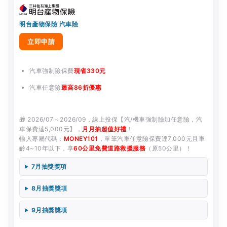
明台產物保險 汽車險
立即申請
汽車強制險保費
現省330元
汽車任意險
最高86折優惠
🎁 2026/07～2026/09，線上投保【汽/機車強制險加任意險，汽
車保費達5,000元】，
月月抽超值好禮
！
輸入專屬代碼：
MONEY101
，單筆汽車任意險保費達7,000元且車
齡4~10年以下，享
60公里免費道路救援服務
（原50公里）！
7月抽獎獎項
8月抽獎獎項
9月抽獎獎項