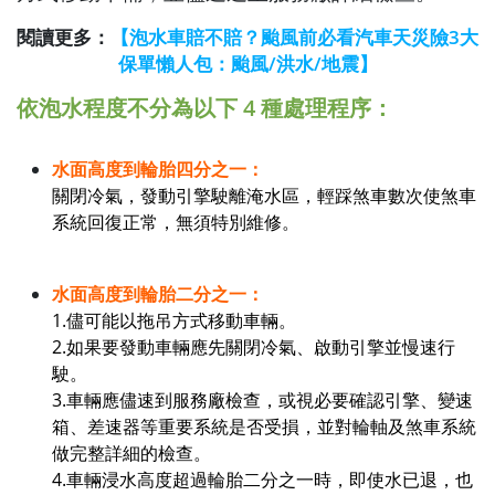
閱讀更多：
【泡水車賠不賠？颱風前必看汽車天災險3大
保單懶人包：颱風/洪水/地震】
依泡水程度不分為以下 4 種處理程序：
水面高度到輪胎四分之一：
關閉冷氣，發動引擎駛離淹水區，輕踩煞車數次使煞車
系統回復正常，無須特別維修。
水面高度到輪胎二分之一：
1.儘可能以拖吊方式移動車輛。
2.如果要發動車輛應先關閉冷氣、啟動引擎並慢速行
駛。
3.車輛應儘速到服務廠檢查，或視必要確認引擎、變速
箱、差速器等重要系統是否受損，並對輪軸及煞車系統
做完整詳細的檢查。
4.車輛浸水高度超過輪胎二分之一時，即使水已退，也