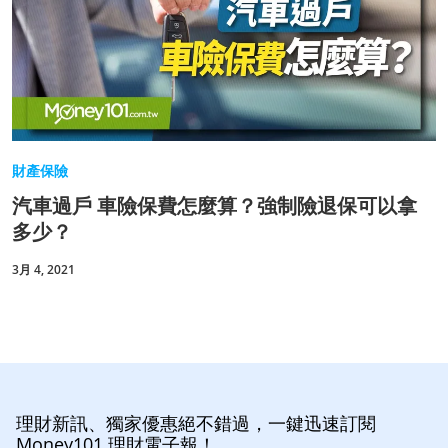
財產保險
汽車過戶 車險保費怎麼算？強制險退保可以拿
多少？
3月 4, 2021
理財新訊、獨家優惠絕不錯過，一鍵迅速訂閱
Money101 理財電子報！