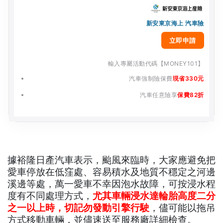
新安東京海上 汽車險
立即申請
輸入專屬活動代碼【MONEY101】
汽車強制險保費
現省330元
汽車任意險享
保費82折
據裕隆日產汽車表示，颱風來臨時，大家應避免把
愛車停放在低窪處、容易積水及地質不穩定之河邊
溪邊等處，萬一愛車不幸因泡水故障，可按浸水程
度有不同處理方式，
尤其車輛浸水達輪胎高度二分
之一以上時，切記勿發動引擎行駛
，儘可能以拖吊
方式移動車輛，並儘速送至服務廠詳細檢查。