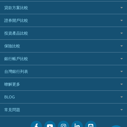
信用卡情境類別推薦
貸款方案比較
所有信用卡
快速線上貸款推薦
證券開戶比較
精選推薦
最完整貸款資訊一次看
國內外現金回饋
台股證券戶
投資產品比較
繳稅貸款
繳稅優惠
美股證券戶
貸款計算機
機器人投資
保險比較
航空哩程回饋
車貸計算機
加密貨幣
加油優惠
住宅險
銀行帳戶比較
精選貸款推薦
外幣定存
分期零利率優惠
汽車保險
信貸利率比較
財富管理帳戶
台灣銀行列表
首刷禮優惠
機車保險
一般個人貸款
數位存款帳戶
信用卡繳保費優惠
寵物險
銀行與合作機構列表
暸解更多
優質客戶貸款
美元定存
電影優惠
銀行客服電話
既有客戶貸款
加入我們
網購優惠
BLOG
低手續費貸款
訂閱電子報
行動支付優惠
專欄文章
小額借款
常見問題
媒體聯絡
旅遊訂房優惠
循環貸款
聯盟行銷
活動禮贈品兌換相關
美食餐廳優惠
汽機車貸款比較