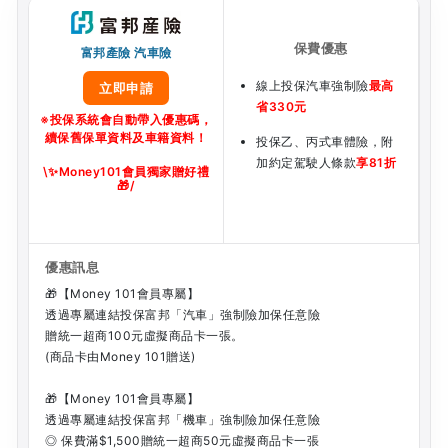
富邦產險 汽車險
線上投保汽車強制險
最高
立即申請
省330元
※投保系統會自動帶入優惠碼，
續保舊保單資料及車籍資料！
投保乙、丙式車體險，附
加約定駕駛人條款
享81折
\
✨
Money101會員獨家贈好禮
🎁
/
🎁【Money 101會員專屬】
透過專屬連結投保富邦「汽車」強制險加保任意險
贈統一超商100元虛擬商品卡一張。
(商品卡由Money 101贈送)
🎁【Money 101會員專屬】
透過專屬連結投保富邦「機車」強制險加保任意險
◎ 保費滿$1,500贈統一超商50元虛擬商品卡一張