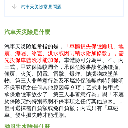
汽車天災險常見問題
汽車天災險是什麼
汽車天災險
通常指的是，
「車體損失保險颱風、地
震、海嘯、冰雹、洪水或因雨積水附加條款」，需
先投保車體險才能加保
。車體險可分為甲、乙、丙
三式，甲式保障較周全，承保危險事故包括碰撞、
傾覆、火災、閃電、雷擊、爆炸、拋擲物或墜落
物、第三人非善意行為及不屬於保險契約特別載明
不保事項之任何其他原因等 9 項；乙式則較甲式
承保危險事故少了「第三人非善意行為」與「不屬
於保險契約特別載明不保事項之任何其他原因」，
但可選擇需自負額或免自負額；丙式只有「車碰
車」發生損失時才能理賠。
颱風洪水險是什麼