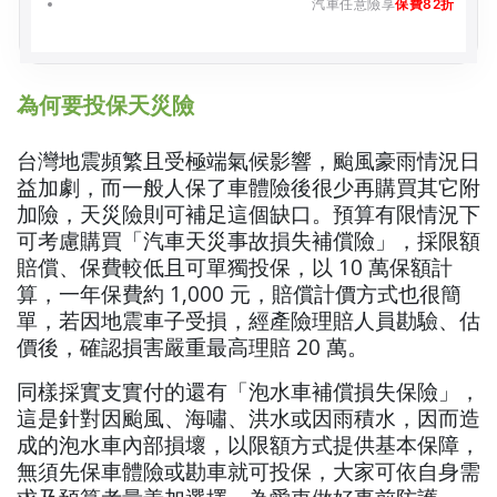
汽車任意險享
保費82折
為何要投保天災險
台灣地震頻繁且受極端氣候影響，颱風豪雨情況日
益加劇，而一般人保了車體險後很少再購買其它附
加險，天災險則可補足這個缺口。預算有限情況下
可考慮購買「汽車天災事故損失補償險」，採限額
賠償、保費較低且可單獨投保，以 10 萬保額計
算，一年保費約 1,000 元，賠償計價方式也很簡
單，若因地震車子受損，經產險理賠人員勘驗、估
價後，確認損害嚴重最高理賠 20 萬。
同樣採實支實付的還有「泡水車補償損失保險」，
這是針對因颱風、海嘯、洪水或因雨積水，因而造
成的泡水車內部損壞，以限額方式提供基本保障，
無須先保車體險或勘車就可投保，大家可依自身需