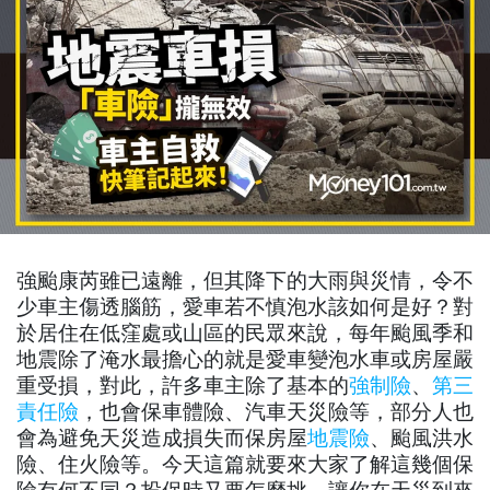
強颱康芮雖已遠離，但其降下的大雨與災情，令不
少車主傷透腦筋，愛車若不慎泡水該如何是好？對
於居住在低窪處或山區的民眾來說，每年颱風季和
地震除了淹水最擔心的就是愛車變泡水車或房屋嚴
重受損，對此，許多車主除了基本的
強制險
、
第三
責任險
，也會保車體險、汽車天災險等，部分人也
會為避免天災造成損失而保房屋
地震險
、颱風洪水
險、住火險等。今天這篇就要來大家了解這幾個保
險有何不同？投保時又要怎麼挑，讓你在天災到來