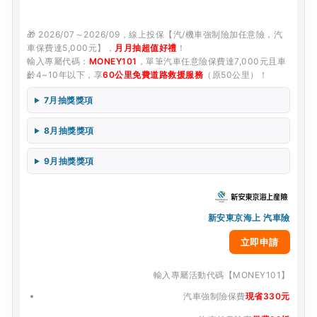
🎁 2026/07～2026/09，線上投保【汽/機車強制險加任意險，汽
車保費達5,000元】，
月月抽超值好禮
！
輸入專屬代碼：
MONEY101
，單筆汽車任意險保費達7,000元且車
齡4~10年以下，享
60公里免費道路救援服務
（原50公里）！
7月抽獎獎項
8月抽獎獎項
9月抽獎獎項
新安東京海上 汽車險
立即申請
輸入專屬活動代碼【MONEY101】
汽車強制險保費
現省330元