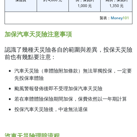
1,000 元
1,350 元
製表：
Money
101
加保汽車天災險注意事項
認識了幾種天災險各自的範圍與差異，投保天災險
前也有幾點要注意 :
汽車天災險（車體險附加條款）無法單獨投保，一定要
先投保車體險
颱風警報發佈後即不受理加保汽車天災險
若在車體體險保險期間加保，保費依然以一年期計算
投保汽車天災險後，中途無法退保
汽車天災險理賠流程