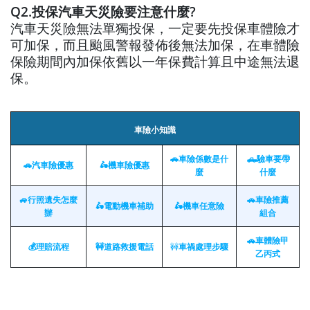
Q2.投保汽車天災險要注意什麼?
汽車天災險無法單獨投保，一定要先投保車體險才
可加保，而且颱風警報發佈後無法加保，在車體險
保險期間內加保依舊以一年保費計算且中途無法退
保。
車險小知識
🚗車險係數是什
🛻驗車要帶
🚗汽車險優惠
🛵機車險優惠
麼
什麼
🚙行照遺失怎麼
🚗車險推薦
🛵電動機車補助
🛵機車任意險
辦
組合
🚗
車體險甲
💰理賠流程
🚧道路救援電話
🚧
車禍處理步驟
乙丙式