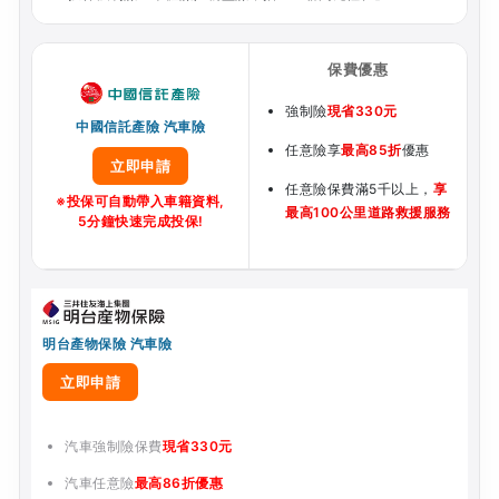
強制險
現省330元
中國信託產險 汽車險
任意險享
最高85折
優惠
立即申請
任意險保費滿5千以上，
享
※投保可自動帶入車籍資料,
最高100公里道路救援服務
5分鐘快速完成投保!
明台產物保險 汽車險
立即申請
汽車強制險保費
現省330元
汽車任意險
最高86折優惠