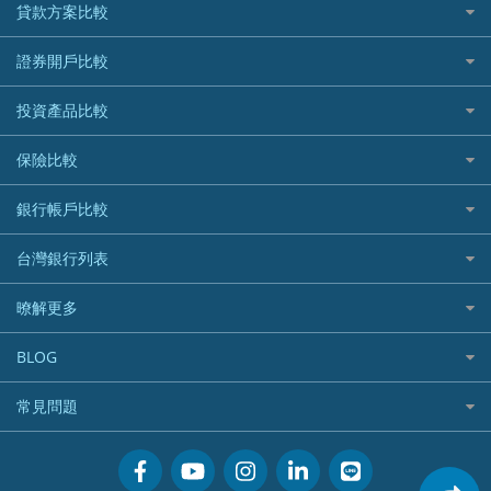
信用卡情境類別推薦
貸款方案比較
所有信用卡
快速線上貸款推薦
證券開戶比較
精選推薦
最完整貸款資訊一次看
國內外現金回饋
台股證券戶
投資產品比較
繳稅貸款
繳稅優惠
美股證券戶
貸款計算機
機器人投資
保險比較
航空哩程回饋
車貸計算機
加密貨幣
加油優惠
住宅險
銀行帳戶比較
精選貸款推薦
外幣定存
分期零利率優惠
汽車保險
信貸利率比較
財富管理帳戶
台灣銀行列表
首刷禮優惠
機車保險
一般個人貸款
數位存款帳戶
信用卡繳保費優惠
寵物險
銀行與合作機構列表
暸解更多
優質客戶貸款
美元定存
電影優惠
銀行客服電話
既有客戶貸款
加入我們
網購優惠
BLOG
低手續費貸款
訂閱電子報
行動支付優惠
專欄文章
小額借款
常見問題
媒體聯絡
旅遊訂房優惠
循環貸款
聯盟行銷
活動禮贈品兌換相關
美食餐廳優惠
汽機車貸款比較
服務條款
會員相關常見問題
機場接送優惠