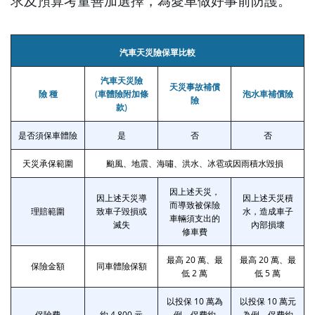
求及預算考量善加選擇，為愛車做好事前防護。
汽車天災險保單比較
汽車天災險
天災事故補償
險 種
(車體險附加條
泡水車補償險
險
款)
是否須保車體險
是
否
否
天災承保範圍
颱風、地震、海嘯、洪水、冰雹或因雨積水毀損
因上述天災，
因上述天災導
因上述天災積
而導致被保險
理賠範圍
致車子毀損或
水，造成車子
車輛須支出的
滅失
內部損壞
修車費
最高 20 萬、最
最高 20 萬、最
保險金額
同車體險保額
低 2 萬
低 5 萬
以投保 10 萬為
以投保 10 萬元
保險費
約 4,800 元
例，保費約
為例，保費約