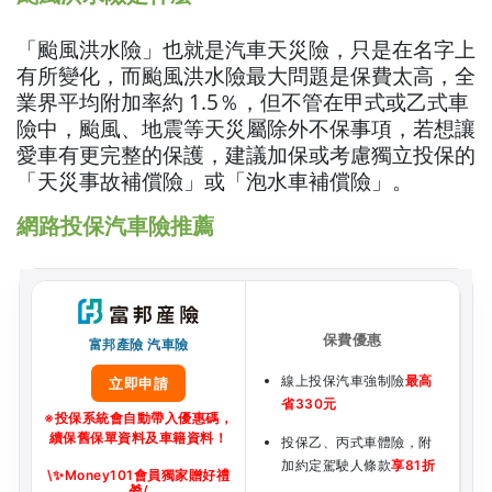
「颱風洪水險」也就是汽車天災險，只是在名字上
有所變化，而颱風洪水險最大問題是保費太高，全
業界平均附加率約 1.5％，但不管在甲式或乙式車
險中，颱風、地震等天災屬除外不保事項，若想讓
愛車有更完整的保護，建議加保或考慮獨立投保的
「天災事故補償險」或「泡水車補償險」。
網路投保汽車險推薦
富邦產險 汽車險
線上投保汽車強制險
最高
立即申請
省330元
※投保系統會自動帶入優惠碼，
續保舊保單資料及車籍資料！
投保乙、丙式車體險，附
加約定駕駛人條款
享81折
\
✨
Money101會員獨家贈好禮
🎁
/