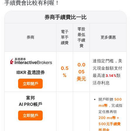
手續費會比較有利喔！
券商手續費比一比
零股
電子
最低
券商
單手
更多優惠
手續
續費
費
達指定門檻，美
0.0
0.5
元現金餘額支付
05
IBKR 盈透證券
%
最高達
類
3.14%
美元
活存利息
立即開戶
富邦
開戶即贈
500
AI PRO帳戶
mo幣
，完成指
定任務再領
立即開戶
200 mo幣＋
500元手續費
抵用金