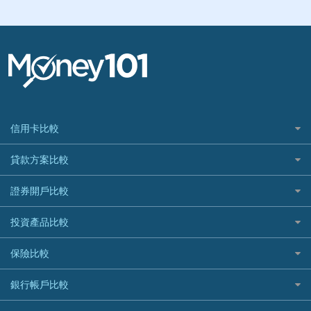
信用卡比較
信用卡情境類別推薦
貸款方案比較
所有信用卡
快速線上貸款推薦
證券開戶比較
精選推薦
最完整貸款資訊一次看
國內外現金回饋
台股證券戶
投資產品比較
繳稅貸款
繳稅優惠
美股證券戶
貸款計算機
機器人投資
保險比較
航空哩程回饋
車貸計算機
加密貨幣
加油優惠
住宅險
銀行帳戶比較
精選貸款推薦
外幣定存
分期零利率優惠
汽車保險
信貸利率比較