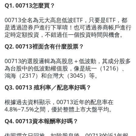
Q1. 00713怎麼買？
00713全名為元大高息低波ETF，只要是ETF，都
是透過證券戶進行下單唷！也可透過券商帳戶進行
定時定額投資，不錯過任一個投資時間與機會。
Q2. 00713裡面含有什麼股票？
00713的選股邏輯為高股息＋低波動，其成分股多
為台股中的低波動權值股，像是統一（1216）、
鴻海（2317）和台灣大（3045）等。
Q3. 00713 殖利率／配息率好嗎？
根據過去資料顯示，00713近年的配息率在
4.8%~7.5%之間，優於整體上市大盤平均。
Q4. 00713資本報酬率好嗎？
依照撰文日回推，扣除股息後，00713的近1年報