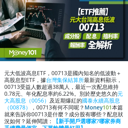
元大低波高息ETF，00713是國內知名的低波動＋
高股息型ETF，據
台灣集保結算所
最新資料顯示，
00713受益人數超過38萬人，最近一次配息維持
0.78元、年化配息率約6.22%。別於歷史悠久的
元
大高股息（0056）
及近期爆紅的
國泰永續高股息
（00878）
，00713有何不同呢？
Money
101
本篇
就來告訴你00713是什麼？成分股有哪些？配息狀
況如何？延伸閱讀：
【新手開戶選哪家?哪家券商
手續費最便宜、下單軟體最好用】