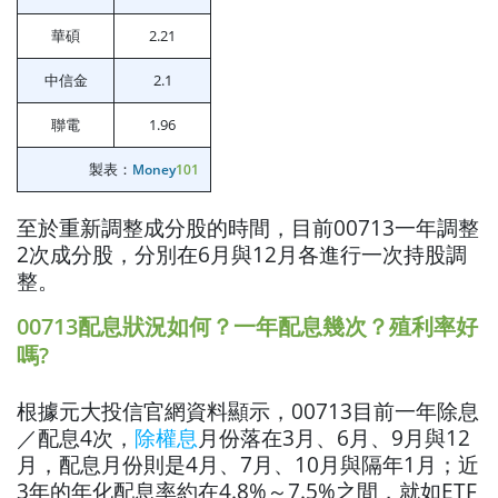
華碩
2.21
中信金
2.1
聯電
1.96
製表：
Money
101
至於重新調整成分股的時間，目前00713一年調整
2次成分股，分別在6月與12月各進行一次持股調
整。
00713配息狀況如何？一年配息幾次？殖利率好
嗎?
根據元大投信官網資料顯示，00713目前一年除息
／配息4次，
除權息
月份落在3月、6月、9月與12
月，配息月份則是4月、7月、10月與隔年1月；近
3年的年化配息率約在4.8%～7.5%之間，就如ETF