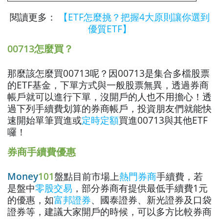
閱讀更多：
【ETF怎麼挑？把握4大原則讓你選到
優質ETF】
00713怎麼買？
那麼該怎麼買00713呢？因00713是集合多檔股票
的ETF基金，下單方式與一般股票無異，透過券商
帳戶就可以進行下單，沒開戶的人也不用擔心！透
過下列手續費划算的券商帳戶，投資朋友們就能快
速開始單筆買進或
定時定額
買進00713與其他ETF
囉！
券商手續費優惠
Money
101
盤點目前市場上
熱門券商
手續費，若
是盤中
零股交易
，部分券商有提供最低手續費1元
的優惠，如
富邦證券
、國泰證券、新光證券及
口袋
證券等，建議大家開戶的時候，可以多方比較券商