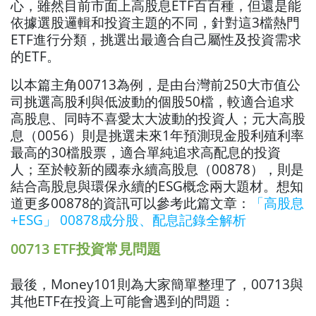
心，雖然目前市面上高股息ETF百百種，但還是能
依據選股邏輯和投資主題的不同，針對這3檔熱門
ETF進行分類，挑選出最適合自己屬性及投資需求
的ETF。
以本篇主角00713為例，是由台灣前250大市值公
司挑選高股利與低波動的個股50檔，較適合追求
高股息、同時不喜愛太大波動的投資人；元大高股
息（0056）則是挑選未來1年預測現金股利殖利率
最高的30檔股票，適合單純追求高配息的投資
人；至於較新的國泰永續高股息（00878），則是
結合高股息與環保永續的ESG概念兩大題材。
想知
道更多00878的資訊可以參考此篇文章：
「高股息
+ESG」 00878成分股、配息記錄全解析
00713 ETF投資常見問題
最後，Money101則為大家簡單整理了，00713與
其他ETF在投資上可能會遇到的問題：