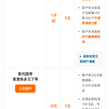
新戶享台股電
子交易量100
1.8
1元
萬元以下
手續
折
費優惠折數
新戶享美股
限
時手續費優惠
價
展開查看完
整開戶優惠
新光證券
開戶享0元手續
富貴角多元下單
費優惠＋
3,000元抵用
立即開戶
金
定期定額投資
100元起，年
0元
1元