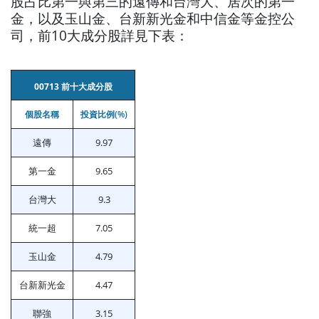
股占比第一與第三的遠傳和台灣大、居次的第一
金，以及玉山金、台新新光金和中信金等金控公
司，前10大成分股詳見下表：
00713 前十大成分股
個股名稱
投資比例(%)
遠傳
9.97
第一金
9.65
台灣大
9.3
統一超
7.05
玉山金
4.79
台新新光金
4.47
聯強
3.15