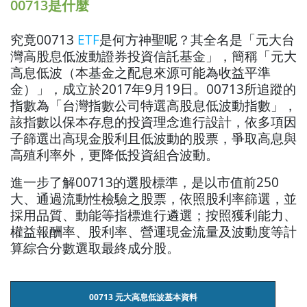
00713是什麼
究竟00713
ETF
是何方神聖呢？其全名是「元大台
灣高股息低波動證券投資信託基金」，簡稱「元大
高息低波（本基金之配息來源可能為收益平準
金）」，成立於2017年9月19日。00713所追蹤的
指數為「台灣指數公司特選高股息低波動指數」，
該指數以保本存息的投資理念進行設計，依多項因
子篩選出高現金股利且低波動的股票，爭取高息與
高殖利率外，更降低投資組合波動。
進一步了解00713的選股標準，是以市值前250
大、通過流動性檢驗之股票，依照股利率篩選，並
採用品質、動能等指標進行遴選；按照獲利能力、
權益報酬率、股利率、營運現金流量及波動度等計
算綜合分數選取最終成分股。
00713 元大高息低波基本資料