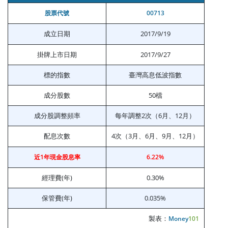
股票代號
00713
成立日期
2017/9/19
掛牌上市日期
2017/9/27
標的指數
臺灣高息低波指數
成分股數
50檔
成分股調整頻率
每年調整2次（6月、12月）
配息次數
4次（3月、6月、9月、12月）
近1年現金股息率
6.22%
經理費(年)
0.30%
保管費(年)
0.035%
製表：
Money
101