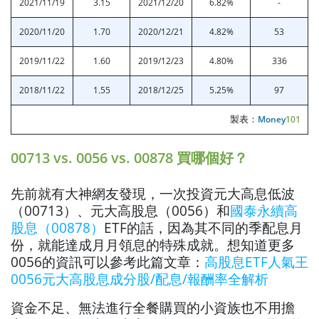
2021/11/19
3.15
2021/12/20
6.82%
-
2020/11/20
1.70
2020/12/21
4.82%
53
2019/11/22
1.60
2019/12/23
4.80%
336
2018/11/22
1.55
2018/12/25
5.25%
97
製表：
Money
101
00713 vs. 0056 vs. 00878 買哪個好？
先前就有大神網友發現，一次投資元大高息低波
（00713）、元大高股息（0056）和
國泰永續高
股息（00878）
ETF的話，因為其不同的季配息月
份，就能達成月月領息的特殊成就。
想知道更多
0056的資訊可以參考此篇文章：
高股息ETF人氣王
0056元大高股息成分股/配息/報酬率全解析
資金不足、無法進行全餐購買的小資族也不用擔