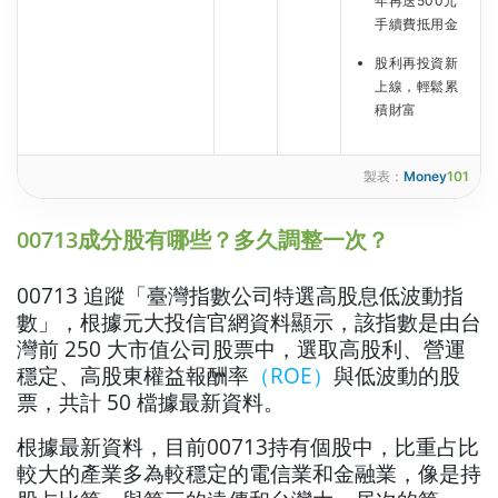
年再送500元
手續費抵用金
股利再投資新
上線，輕鬆累
積財富
製表：
Money
101
00713成分股有哪些？多久調整一次？
00713 追蹤「臺灣指數公司特選高股息低波動指
數」，根據元大投信官網資料顯示，該指數是由台
灣前 250 大市值公司股票中，選取高股利、營運
穩定、高股東權益報酬率
（ROE）
與低波動的股
票，共計 50 檔據最新資料。
根據最新資料，目前00713持有個股中，比重占比
較大的產業多為較穩定的電信業和金融業，像是持