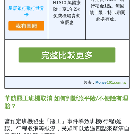
NT$10 萬醫療
行積金1點。無回
星展銀行飛行世界
險；享1年2次
饋上限，持卡期間
卡
免費機場貴賓
終身有效。
室優惠
製表：
Money
101.com.tw
華航罷工班機取消 如何判斷旅平險/不便險有理
賠？
當預定班機發生「罷工」事件導致班機(行程)延
誤、行程取消等狀況，民眾可以透過四點來釐清自