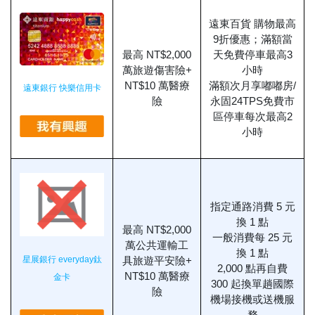
遠東百貨 購物最高
9折優惠；滿額當
最高 NT$2,000
天免費停車最高3
萬旅遊傷害險+
小時
NT$10 萬醫療
滿額次月享嘟嘟房/
遠東銀行 快樂信用卡
險
永固24TPS免費市
區停車每次最高2
小時
指定通路消費 5 元
換 1 點
最高 NT$2,000
一般消費每 25 元
萬公共運輸工
換 1 點
星展銀行 everyday鈦
具旅遊平安險+
2,000 點再自費
NT$10 萬醫療
金卡
300 起換單趟國際
險
機場接機或送機服
務