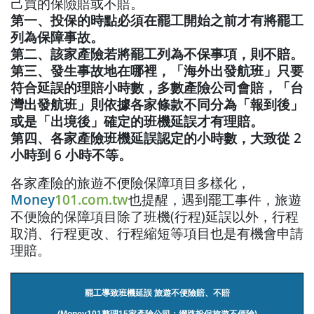
己買的保險賠或不賠。
第一、投保的時點必須在罷工開始之前才有將罷工
列為保障事故。
第二、該家產險若將罷工列為不保事項，則不賠。
第三、發生事故地在哪裡，「海外出發航班」只要
符合延誤的理賠小時數，多數產險公司會賠，「台
灣出發航班」則依據各家條款不同分為「報到後」
或是「出境後」確定的班機延誤才有理賠。
第四、各家產險班機延誤認定的小時數，大致從 2
小時到 6 小時不等。
各家產險的旅遊不便險保障項目多樣化，
Money
101.com.tw
也提醒，遇到罷工事件，旅遊
不便險的保障項目除了班機(行程)延誤以外，行程
取消、行程更改、行程縮短等項目也是有機會申請
理賠。
罷工導致班機延誤 旅遊不便險賠、不賠
(Money101整理15家產險公司：網路投保旅遊不便險)