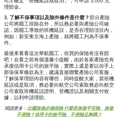
司才確定「班機延誤或取消」，可申請 3,000 元
理賠金。
3. 了解不保事項以及除外條件是什麼？
部分產險
公司將罷工排除在外，所以務必要與產險公司確
認，因罷工導致的班機延誤，是否在理賠項目內，
例如：新安東京海上產險，就將罷工列為不保事
件。
最後來看看這次華航罷工，你買的保險有沒有賠
吧！在看之前有個溫馨小提醒，由於各家產險也有
承接信用卡公司的旅平險，實際上還是要以你手上
那張保單條款為主，建議直接聯繫產險公司客服，
了解保單理賠內容有哪些，同時提醒大家，當班機
延誤或是取消，務必要向航空公司索取務必向航空
公司索取班機延誤證明、登機證以及相關支付收
據，以利申請理賠。
閱讀更多：
出國旅遊必備保險 什麼是旅遊平安險、旅遊
不便險？信用卡的旅平險、不便險足夠嗎？