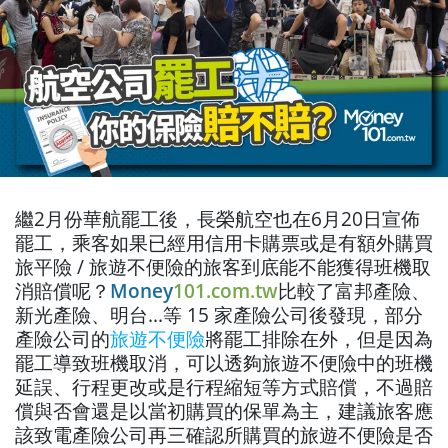
繼2月份華航罷工後，長榮航空也在6月20日宣佈
罷工，乘客如果已經用信用卡購票或是有額外購買
旅平險 / 旅遊不便險的旅客到底能不能獲得班機取
消賠償呢？
Money
101.com.tw
比較了富邦產險、
新光產險、明台...等 15 家產險公司後發現，部分
產險公司的
旅遊不便險
將罷工排除在外，但是因為
罷工導致班機取消，可以透夠旅遊不便險中的班機
延誤、行程更改或是行程縮短等方式賠償，不過賠
償與否會還是以當初購買的保單為主，建議旅客應
該致電產險公司再三確認所購買的旅遊不便險是否