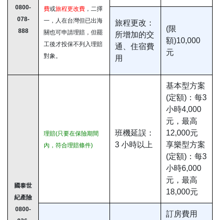
0800-
費
或
旅程更改費
，二擇
078-
一，人在台灣但已出海
旅程更改：
(限
888
關也可申請理賠，但罷
所增加的交
額)10,000
工後才投保不列入理賠
通、住宿費
元
對象。
用
基本型方案
(定額)：每3
小時4,000
元，最高
班機延誤：
12,000元
理賠(只要在保險期間
3 小時以上
享樂型方案
內，符合理賠條件)
(定額)：每3
小時6,000
元，最高
國泰世
18,000元
紀產險
0800-
訂房費用