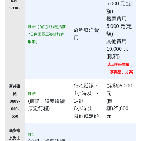
036-
5,000 元(定
599#2
額)
機票費用
5,000 元(定
理賠（預定旅程開始前
旅程取消費
額)
7日內因罷工導致旅程
用
其他費用
取消）
10,000 元
(限額)
以上理賠僅限
「享樂型」方案
行程延誤：
(定額)5,000
富邦產
4小時以上-
元
險
理賠
(前提：得要繼續
定額
(限
0809-
原定行程)
6小時以上-
額)25,000
000-
限額或定額
元
550
新安東
理賠
京海上