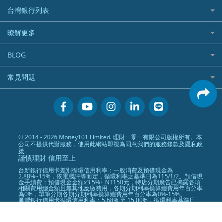
汽車保險
信貸利率比較
財富管理帳戶
台灣銀行列表
首刷禮優惠
機車保險
一般個人貸款
數位存款帳戶
信用卡繳保費優惠
寵物險
銀行與合作機構列表
暸解更多
優質客戶貸款
美元定存
電影優惠
銀行客服電話
既有客戶貸款
加入我們
網購優惠
BLOG
低手續費貸款
訂閱電子報
行動支付優惠
專欄文章
小額借款
常見問題
媒體聯絡
旅遊訂房優惠
循環貸款
聯盟行銷
活動禮贈品兌換相關
美食餐廳優惠
汽機車貸款比較
服務條款
會員相關常見問題
機場接送優惠
房貸利率比較
隱私政策
關於Money101.com.tw
高鐵優惠
信用貸款銀行列表
© 2014 - 2026 Money101 Limited. 理財一零一有限公司版權所有。本
關於我們
金融商品常見問題
公司不提供代辦服務，使用此網站即視為同意我們的
服務條款
及
隱私政
債務整合
策
.
謹慎理財 信用至上
24小時內入帳貸款
台新銀行信用卡差別循環信用利率：一般消費及預借現金為
2.88%~15%，依電腦評等而定，循環利率之基準日為115/1/2。預借現
金手續費：預借現金金額x3.5%+ NT150元，特店分期廣告已揭露各項
相關費用總金額且無其他應繳費用，各期分期利率換算總費用年百分率
為0%，單筆分期各期分期利率換算總費用年百分率為0%-15%。
滙豐銀行信用卡循環信用利率：5.68% 至 15.00%，循環利率基準日
104 年 9 月 1 日。其他費用請洽滙豐銀行網站查詢。