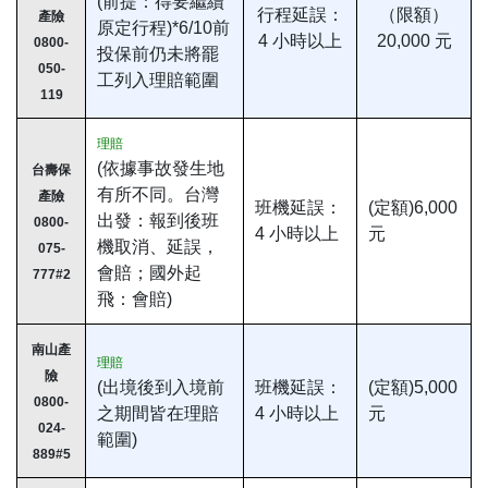
(前提：得要繼續
行程延誤：
（限額）
產險
原定行程)*6/10前
4 小時以上
20,000 元
0800-
投保前仍未將罷
050-
工列入理賠範圍
119
理賠
(依據事故發生地
台壽保
有所不同。台灣
產險
班機延誤：
(定額)6,000
出發：報到後班
0800-
4 小時以上
元
機取消、延誤，
075-
會賠；國外起
777#2
飛：會賠)
南山產
理賠
險
(出境後到入境前
班機延誤：
(定額)5,000
0800-
之期間皆在理賠
4 小時以上
元
024-
範圍)
889#5