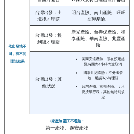
台灣出發：出
明台產險、南山產險、旺旺
境後才理賠
友聯產險、
新光產險、台壽保產險、和
台灣出發：報
泰產險、華南產險、兆豐產
到後才理賠
險
依出發地不
同，有不同
美商安達產險：須在預定起
理賠結果
飛時間內4小時內遭取消
國泰世紀產險：不分出發
地，延誤3小時理賠
台灣出發：其
他狀況
台灣產物、富邦產險、：只
要接續行程，其他無特別規
定
2家產險 罷工不理賠：
第一產物、泰安產物