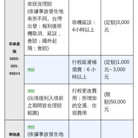
依狀況理賠
(依據事故發生地
有所不同。台灣
班機延誤：
(定額)3,000
出發：報到後班
4小時以上
元
機取消、延誤，
會賠；國外起
和泰產
飛：會賠)
險
0800-
行程延遲補
(定額)1,000
895-
償費：6 小
元~ 3,000
理賠
988#4
時以上
元
行程更改費
理賠
(限
(出境後到入境前
用：所增加
額)50,000
之期間皆在理賠
的交通、住
元
範圍)
宿費用
理賠
(依據事故發生地
華南產