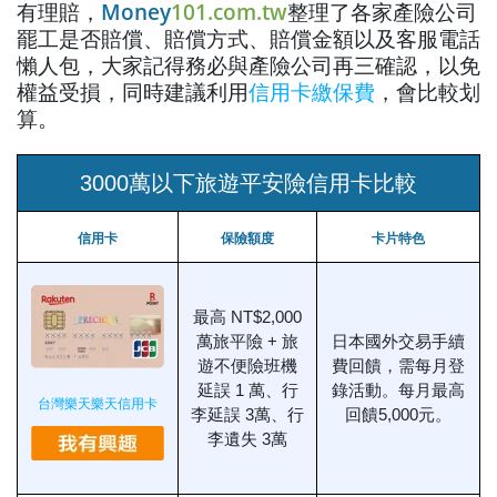
有理賠，
Money
101.com.tw
整理了各家產險公司
罷工是否賠償、賠償方式、賠償金額以及客服電話
懶人包，大家記得務必與產險公司再三確認，以免
權益受損，同時建議利用
信用卡繳保費
，會比較划
算。
3000萬以下旅遊平安險信用卡比較
信用卡
保險額度
卡片特色
最高 NT$2,000
萬旅平險 + 旅
日本國外交易手續
遊不便險班機
費回饋，需每月登
延誤 1 萬、行
錄活動。每月最高
台灣樂天樂天信用卡
李延誤 3萬、行
回饋5,000元。
李遺失 3萬