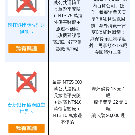
萬公共運輸工
內百貨公司、飯
具旅遊平安險
店、餐廳消費天天
＋ NT$ 75 萬海
享3倍紅利點數回
外傷害醫療＋
渣打銀行 優先理財
饋 ; 海外消費一律
旅遊不便險
無限卡
享6倍紅利回饋；
（班機延誤最
刷保費除紅利積點
高1萬、行李延
外，再享額外1%現
誤最高1萬)
金回饋無上限
最高 NT$5,000
萬公共運輸工
海外消費 15 元 1
具旅遊平安險
哩
＋最高 NT$10
ㄧ般消費享 22 元 1
台新銀行 國泰航空
萬傷害醫療＋
哩
世界卡
NT$ 10 萬旅遊
續卡贈 20,000 哩
不便險