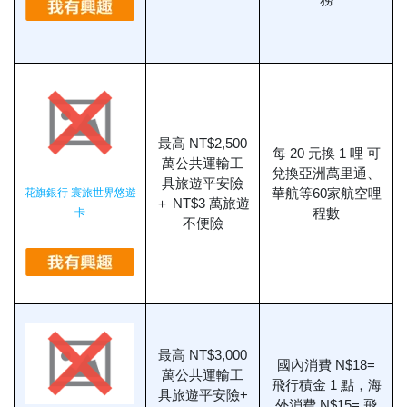
最高 NT$2,500
每 20 元換 1 哩 可
萬公共運輸工
兌換亞洲萬里通、
具旅遊平安險
花旗銀行 寰旅世界悠遊
華航等60家航空哩
＋ NT$3 萬旅遊
卡
程數
不便險
最高 NT$3,000
國內消費 N$18=
萬公共運輸工
飛行積金 1 點，海
具旅遊平安險+
外消費 N$15= 飛