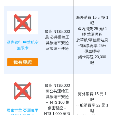
海外消費 15 元換 1
哩
國內消費 25 元/ 1
最高 NT$5,000
哩 華夏哩程
萬 公共運輸工
於華航/華信網站刷
滙豐銀行 中華航空
具旅遊平安險
卡購票再享 25%
無限卡
及旅遊不便險
優惠哩程
續卡再送 20,000
哩
最高 NT$6,000
萬公共運輸工
海外消費 15 元 1
具旅遊平安險
哩
＋ NT$ 100 萬
ㄧ般消費享 22 元 1
傷害醫療＋
國泰世華 亞洲萬里
哩
NT$ 1,000 萬海