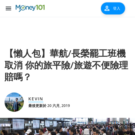
menu
person
登入
【懶人包】華航/長榮罷工班機
取消 你的旅平險/旅遊不便險理
賠嗎？
KEVIN
最後更新於 20 六月, 2019