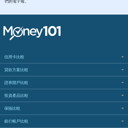
信用卡比較
信用卡情境類別推薦
貸款方案比較
所有信用卡
快速線上貸款推薦
證券開戶比較
精選推薦
最完整貸款資訊一次看
國內外現金回饋
台股證券戶
投資產品比較
繳稅貸款
繳稅優惠
美股證券戶
貸款計算機
機器人投資
保險比較
航空哩程回饋
車貸計算機
加密貨幣
加油優惠
住宅險
銀行帳戶比較
精選貸款推薦
外幣定存
分期零利率優惠