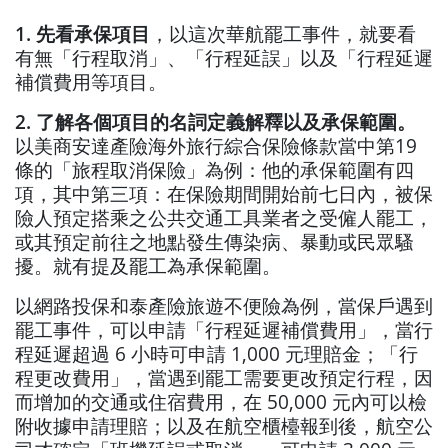
1. 先看承保項目
，以這次華航罷工事件，就要看
有無「行程取消」、「行程延誤」以及「
行程延遲
補償費用等項目。
2. 了解各個項目的名詞定義解釋以及承保範圍。
以美商安達產險海外旅行綜合保險條款當中第19
條的「旅程取消保險」為例：他的承保
範圍有四
項，其中第三項：在保險期間開始前七日內，被保
險人預定搭乘之公共交通工具業者之受僱人罷工，
或其預定前往之地點發生傳染病、暴動或民眾騷
擾。就有提及罷工為承保範圍。
以網路投保和泰產險旅遊不便險為例，當保戶遇到
罷工事件，可以申請「行程延遲補償費用」，當行
程延遲超過 6 小時可申請 1,000 元理賠金；「行
程更改費用」，當遇到罷工需要更改預定行程，因
而增加的交通或住宿費用，在 50,000 元內可以檢
附收據申請理賠；以及在航空櫃檯報到後，航空公