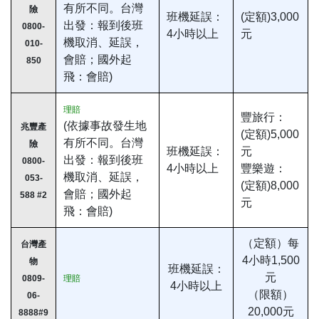
有所不同。台灣
險
班機延誤：
(定額)3,000
出發：報到後班
0800-
4小時以上
元
機取消、延誤，
010-
會賠；國外起
850
飛：會賠)
理賠
豐旅行：
(依據事故發生地
兆豐產
(定額)5,000
有所不同。台灣
險
班機延誤：
元
出發：報到後班
0800-
4小時以上
豐樂遊：
機取消、延誤，
053-
(定額)8,000
會賠；國外起
588 #2
元
飛：會賠)
（定額）每
台灣產
4小時1,500
物
班機延誤：
元
0809-
理賠
4小時以上
（限額）
06-
20,000元
8888#9