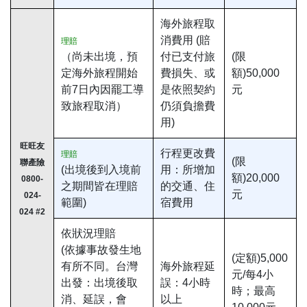
海外旅程取
消費用 (賠
理賠
（尚未出境，預
付已支付旅
(限
定海外旅程開始
費損失、或
額)50,000
前7日內因罷工導
是依照契約
元
致旅程取消）
仍須負擔費
用)
旺旺友
行程更改費
理賠
(限
聯產險
(出境後到入境前
用：所增加
額)20,000
0800-
之期間皆在理賠
的交通、住
元
024-
範圍)
宿費用
024 #2
依狀況理賠
(依據事故發生地
(定額)5,000
有所不同。台灣
海外旅程延
元/每4小
出發：出境後取
誤：4小時
時；最高
消、延誤，會
以上