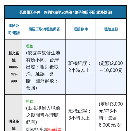
長榮罷工事件 你的旅遊平安保險 / 旅平險賠不賠(網路投保)
產險公
因罷工取消理賠與否
理賠條件
理賠金額
司/電話
理賠
(依據事故發生地
新光產
有所不同。台灣
險
班機延誤：
(定額)2,000
出發：報到後取
0800-
2小時以上
～10,000元
消、延誤，會
789-
賠；國外起飛：
999
會賠)
理賠
(定額)3,000
(出境後到入境前
班機延誤：
元/每3小
之期間皆在理賠
3小時以上
時；最高
明台產
範圍)
6,000元/次
險
投保戶可申請
旅遊延誤