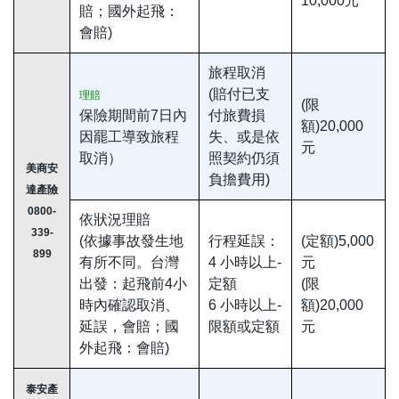
10,000元
賠；國外起飛：
會賠)
旅程取消
(賠付已支
理賠
(限
保險期間前7日內
付旅費損
額)20,000
因罷工導致旅程
失、或是依
元
取消）
照契約仍須
美商安
負擔費用)
達產險
0800-
依狀況理賠
339-
(依據事故發生地
行程延誤：
(定額)5,000
899
有所不同。台灣
4 小時以上-
元
出發：起飛前4小
定額
(限
時內確認取消、
6 小時以上-
額)20,000
延誤，會賠；國
限額或定額
元
外起飛：會賠)
泰安產