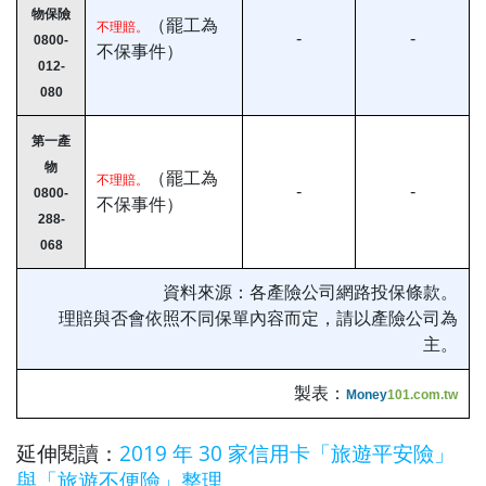
物保險
（罷工為
不理賠。
-
-
0800-
不保事件）
012-
080
第一產
物
（罷工為
不理賠。
-
-
0800-
不保事件）
288-
068
資料來源：各產險公司網路投保條款。
理賠與否會依照不同保單內容而定，請以產險公司為
主。
製表：
Money
101.com.tw
延伸閱讀：
2019 年 30 家信用卡「旅遊平安險」
與「旅遊不便險」整理