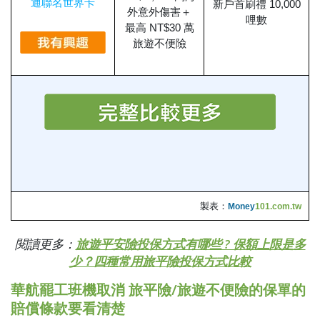
通聯名世界卡
新戶首刷禮 10,000
外意外傷害＋
哩數
最高 NT$30 萬
旅遊不便險
製表：
Money
101.com.tw
閱讀更多：
旅遊平安險投保方式有哪些 ? 保額上限是多
少？四種常用旅平險投保方式比較
華航罷工班機取消 旅平險/旅遊不便險的保單的
賠償條款要看清楚