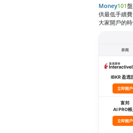
Money
101
盤
供最低手續費
大家開戶的時
券商
IBKR 盈透
立即開戶
富邦
AI PRO
立即開戶