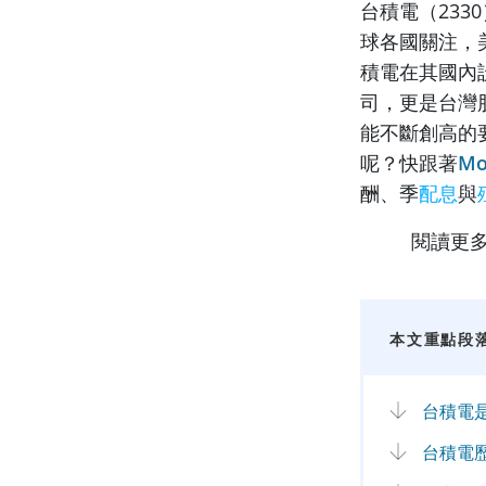
台積電（233
球各國關注，
積電在其國內
司，更是台灣
能不斷創高的
呢？快跟著
Mo
酬、季
配息
與
閱讀更
本文重點段
台積電
台積電