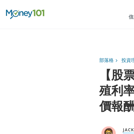
信
部落格
投資
【股
殖利
價報
JAC