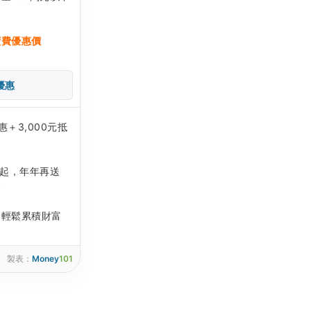
續費優惠價
優惠
＋3,000元抵
元起，年年再送
金
，輕鬆累積財富
製表：
Money
101