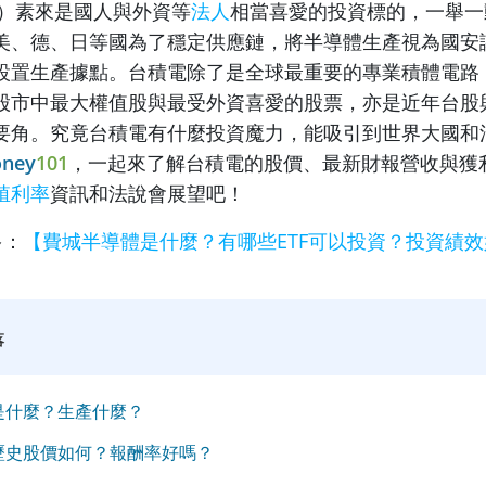
0）素來是國人與外資等
法人
相當喜愛的投資標的，一舉一
美、德、日等國為了穩定供應鏈，將半導體生產視為國安
設置生產據點。台積電除了是全球最重要的專業積體電路（
股市中最大權值股與最受外資喜愛的股票，亦是近年台股
要角。究竟台積電有什麼投資魔力，能吸引到世界大國和
ney
101
，一起來了解台積電的股價、最新財報營收與獲
殖利率
資訊和法說會展望吧！
多：
【費城半導體是什麼？有哪些ETF可以投資？投資績
落
是什麼？生產什麼？
歷史股價如何？報酬率好嗎？