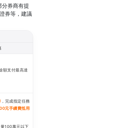
部分券商有提
證券等，建議
惠
餘額支付最高達
幣
，完成指定任務
500元手續費抵用
量100萬元以下