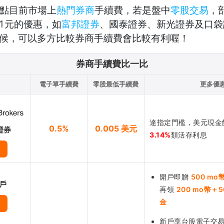
點目前市場上
熱門券商
手續費，若是盤中
零股交易
，
1元的優惠，如
富邦證券
、國泰證券、新光證券及
口袋
候，可以多方比較券商手續費會比較有利喔！
券商手續費比一比
電子單手續費
零股最低手續費
更多優
達指定門檻，美元現金
0.5%
0.005 美元
證券
3.14%
類活存利息
開戶即贈
500 mo
帳戶
再領
200 mo幣＋
金
新戶享台股電子交易