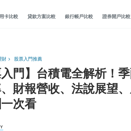
用卡比較
貸款方案比較
銀行帳戶比較
證券開戶比較
理財
股票入門推薦
票入門】台積電全解析！季
率、財報營收、法說展望、
酬一次看
KY