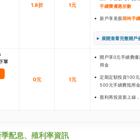
1.8折
1元
手續費優惠折數
新戶享美股
限時手
展開查看完整開戶
券
開戶享0元手續費優惠
下單
用金
定期定額投資100
0元
1元
500元手續費抵用
股利再投資新上線
新季配息、殖利率資訊