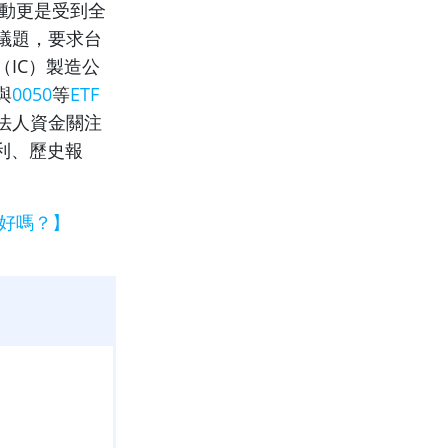
動更是受到全
議題，要求台
IC）製造公
與
0050
等
ETF
法人資金關注
利、歷史報
效好嗎？】