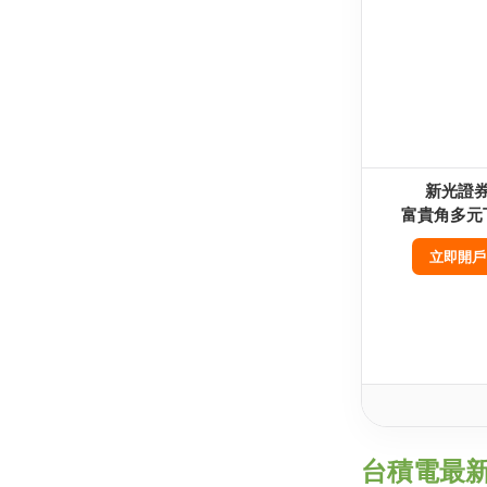
新光證
富貴角多元
立即開戶
台積電最