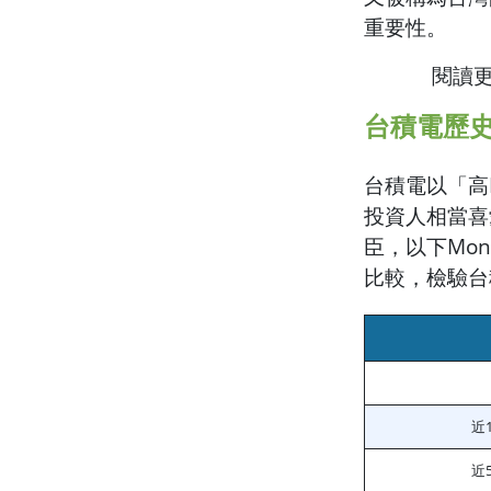
重要性。
閱讀
台積電歷
台積電以「高
投資人相當喜
臣，以下Mo
比較，檢驗台
近
近