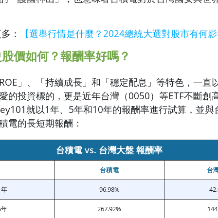
更多：
【選舉行情是什麼？2024總統大選對股市有何
史股價如何？報酬率好嗎？
ROE」、「持續成長」和「穩定配息」等特色，一直
愛的投資標的，更是近年台灣（0050）等ETF不斷創
ney101就以1年、5年和10年的報酬率進行試算，並
積電的長短期報酬：
台積電 vs. 台灣大盤 報酬率
台積電
台
1年
96.98%
42
5年
267.92%
144