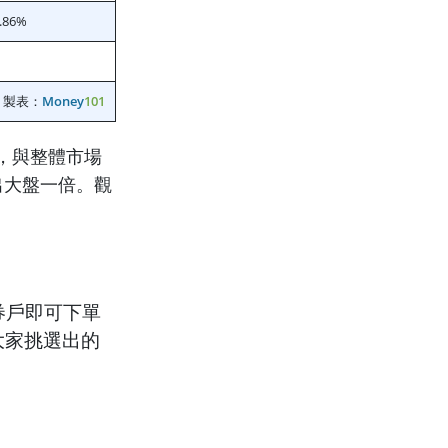
.86%
製表：
Money
101
，與整體市場
出大盤一倍。觀
券戶即可下單
大家挑選出的