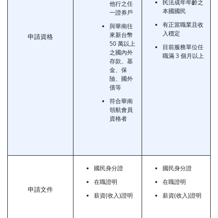
民法成年年齡之
他行之任
本國國民
一證券戶
有正當職業且收
與華南往
入穩定
來新台幣
申請資格
50 萬以上
目前服務單位任
之國內外
職滿 3 個月以上
存款、基
金、保
險、國外
債等
符合華南
領航會員
資格者
國民身分證
國民身分證
在職證明
在職證明
申請文件
薪資(收入)證明
薪資(收入)證明