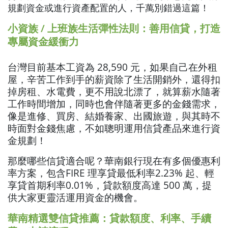
規劃資金或進行資產配置的人，千萬別錯過這篇！
小資族 / 上班族生活彈性法則：善用信貸，打造
專屬資金緩衝力
台灣目前基本工資為 28,590 元，如果自己在外租
屋，辛苦工作到手的薪資除了生活開銷外，還得扣
掉房租、水電費，更不用說北漂了，就算薪水隨著
工作時間增加，同時也會伴隨著更多的金錢需求，
像是進修、買房、結婚養家、出國旅遊，與其時不
時面對金錢焦慮，不如聰明運用信貸產品來進行資
金規劃！
那麼哪些信貸適合呢？華南銀行現在有多個優惠利
率方案，包含FIRE 理享貸最低利率2.23% 起、輕
享貸首期利率0.01%，貸款額度高達 500 萬，提
供大家更靈活運用資金的機會。
華南精選雙信貸推薦：貸款額度、利率、手續