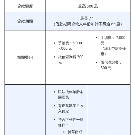
貸款額度
最高 500 萬
最長 7 年
貸款期間
（借款期間貸款人年齡加計不得逾 65 歲）
手續費： 7,000
手續費：5,000 -
元
7,000 元
（線上申辦享優
惠）
徵信查詢費 300
相關費用
元
徵信查詢費：
300 元
民法成年年齡本
國國民
有正當職業且收
入穩定
符合下列任一項
條件：
持華南或