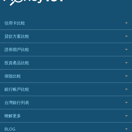
信用卡比較
信用卡情境類別推薦
貸款方案比較
所有信用卡
快速線上貸款推薦
證券開戶比較
精選推薦
最完整貸款資訊一次看
國內外現金回饋
台股證券戶
投資產品比較
繳稅貸款
繳稅優惠
美股證券戶
貸款計算機
機器人投資
保險比較
航空哩程回饋
車貸計算機
加密貨幣
加油優惠
住宅險
銀行帳戶比較
精選貸款推薦
外幣定存
分期零利率優惠
汽車保險
信貸利率比較
財富管理帳戶
台灣銀行列表
首刷禮優惠
機車保險
一般個人貸款
數位存款帳戶
信用卡繳保費優惠
寵物險
銀行與合作機構列表
暸解更多
優質客戶貸款
美元定存
電影優惠
銀行客服電話
既有客戶貸款
加入我們
網購優惠
BLOG