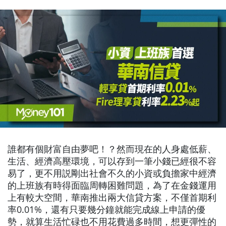
誰都有個財富自由夢吧！？然而現在的人身處低薪、
生活、經濟高壓環境，可以存到一筆小錢已經很不容
易了，更不用説剛出社會不久的小資或負擔家中經濟
的上班族有時得面臨周轉困難問題，為了在金錢運用
上有較大空間，華南推出兩大信貸方案，不僅首期利
率0.01%，還有只要幾分鐘就能完成線上申請的優
勢，就算生活忙碌也不用花費過多時間，想更彈性的