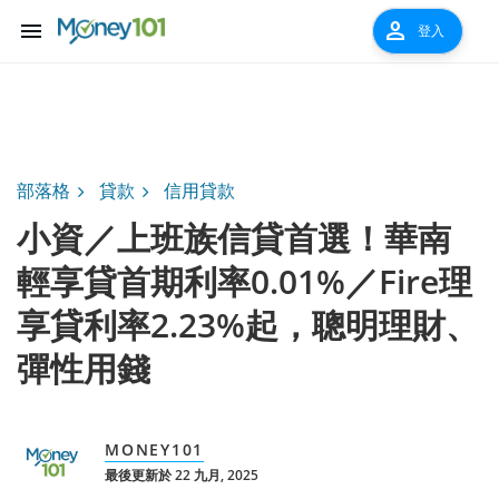
menu
person
登入
部落格
貸款
信用貸款
小資／上班族信貸首選！華南
輕享貸首期利率0.01%／Fire理
享貸利率2.23%起，聰明理財、
彈性用錢
MONEY101
最後更新於 22 九月, 2025