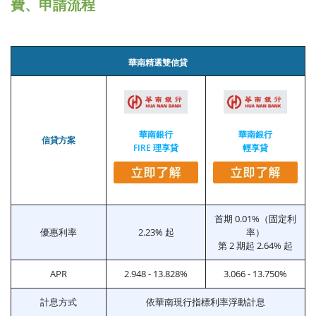
費、申請流程
華南精選雙信貸
華南銀行
華南銀行
信貸方案
FIRE 理享貸
輕享貸
首期 0.01%（固定利
優惠利率
2.23% 起
率）
第 2 期起 2.64% 起
APR
2.948 - 13.828%
3.066 - 13.750%
計息方式
依華南現行指標利率浮動計息