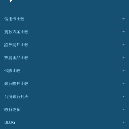
信用卡比較
信用卡情境類別推薦
貸款方案比較
所有信用卡
快速線上貸款推薦
證券開戶比較
精選推薦
最完整貸款資訊一次看
國內外現金回饋
台股證券戶
投資產品比較
繳稅貸款
繳稅優惠
美股證券戶
貸款計算機
機器人投資
保險比較
航空哩程回饋
車貸計算機
加密貨幣
加油優惠
住宅險
銀行帳戶比較
精選貸款推薦
外幣定存
分期零利率優惠
汽車保險
信貸利率比較
財富管理帳戶
台灣銀行列表
首刷禮優惠
機車保險
一般個人貸款
數位存款帳戶
信用卡繳保費優惠
寵物險
銀行與合作機構列表
暸解更多
優質客戶貸款
美元定存
電影優惠
銀行客服電話
既有客戶貸款
加入我們
網購優惠
BLOG
低手續費貸款