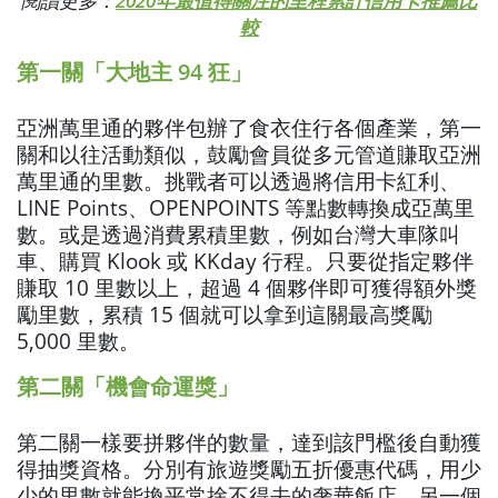
較
第一關「大地主 94 狂」
亞洲萬里通的夥伴包辦了食衣住行各個產業，第一
關和以往活動類似，鼓勵會員從多元管道賺取亞洲
萬里通的里數。挑戰者可以透過將信用卡紅利、
LINE Points、OPENPOINTS 等點數轉換成亞萬里
數。或是透過消費累積里數，例如台灣大車隊叫
車、購買 Klook 或 KKday 行程。只要從指定夥伴
賺取 10 里數以上，超過 4 個夥伴即可獲得額外獎
勵里數，累積 15 個就可以拿到這關最高獎勵
5,000 里數。
第二關「機會命運獎」
第二關一樣要拼夥伴的數量，達到該門檻後自動獲
得抽獎資格。分別有旅遊獎勵五折優惠代碼，用少
少的里數就能換平常捨不得去的奢華飯店。另一個