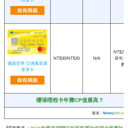
NT$28
NT$30/NT$30
N/A
首年免
國泰世華 亞洲萬里通
費
里享卡
哪張哩程卡年費CP值最高？
製表：
Money
101.com
閱讀更多：
2020年最值得關注的里程累計信用卡推薦比