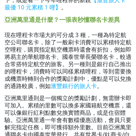
最優 10 元累積 1 哩】
。
亞洲萬里通是什麼？一張表秒懂聯名卡差異
現在哩程卡市場大約可分成 3 種，一種為特定航
空公司聯名卡，除了一般刷卡消費可以累積特定航
空哩程，購買指定航空機票時還會有折扣，例如即
將易主的華航聯名卡、國泰世華長榮聯名卡，較適
合常搭特定航空的旅客。另一種則是銀行自己推出
的哩程卡，消費時可以同樣累積哩程，等到需要換
成機票時轉到合作的獎勵計劃中，優點是可以兌換
的通路較廣，例如
滙豐銀行的旅人卡
。
亞洲萬里通則是一個獨立的獎勵計劃，無需辦卡即
可加入。累積的里數可以換多家國籍航空機票，還
可以像銀行紅利點數兌換實體商品，或是住宿體
驗。亞洲萬里通一年會有數檔優惠活動，會員只要
解完指定任務，即可獲得額外里數。目前亞洲萬里
通聯名卡由國泰世華發行，共有世界卡/鈦商卡/白