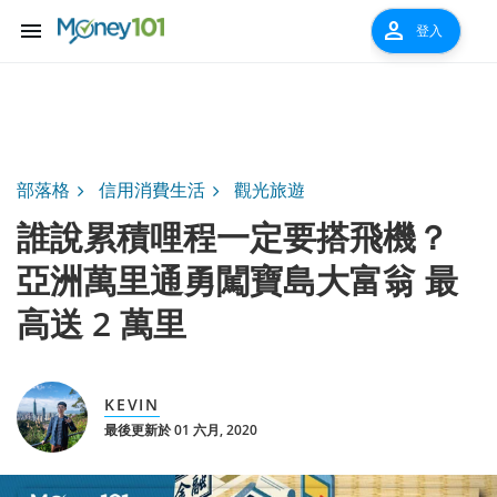
menu
person
登入
部落格
信用消費生活
觀光旅遊
誰說累積哩程一定要搭飛機？
亞洲萬里通勇闖寶島大富翁 最
高送 2 萬里
KEVIN
最後更新於 01 六月, 2020