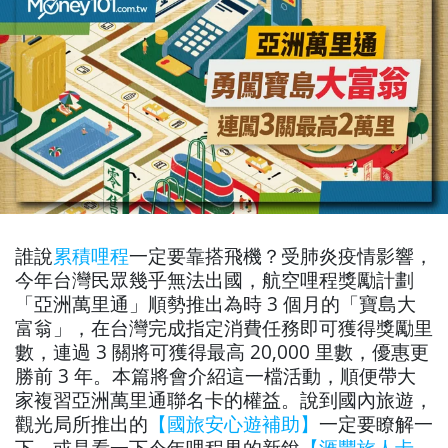
誰說
累積哩程
一定要靠搭飛機？受肺炎疫情影響，
今年台灣民眾幾乎無法出國，航空哩程獎勵計劃
「亞洲萬里通」順勢推出為時 3 個月的「寶島大
富翁」，在台灣完成指定消費任務即可獲得獎勵里
數，連過 3 關將可獲得最高 20,000 里數，優惠更
勝前 3 年。本篇將會介紹這一檔活動，順便帶大
家複習亞洲萬里通聯名卡的權益。說到國內旅遊，
觀光局所推出的
【國旅安心遊補助】
一定要瞭解一
下，或是看一下今年哩程界的新銳
【滙豐旅人卡