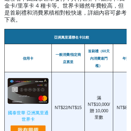
金卡/里享卡 4 種卡等。世界卡雖然年費較高，但
是首刷禮和消費累積相對較快速，詳細內容可參考
下表。
亞洲萬里通聯名卡比較
首刷禮（60天
一般消費/指定商
信用卡
內消費達門
年費
店累里
檻）
滿
NT$10,000/
NT$22/NT$15
NT$8,0
贈 10,000
國泰世華 亞洲萬里通
里數
世界卡