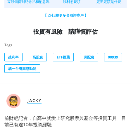
零股領得到紀念品和配息嗎
股利怎麼領
定期定額是什麼
【 👉比較更多台股證券戶 】
投資有風險 請謹慎評估
Tags
殖利率
高股息
ETF推薦
月配息
00939
統一台灣高息動能
JACKY
前財經記者，自高中就愛上研究股票與基金等投資工具，目
前已有逾10年投資經驗