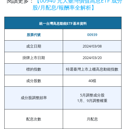
閱讀更多：
【00940 元大臺灣價值高息ETF 成分
股/月配息/報酬率全解析】
統一台灣高息動能ETF基本資料
股票代號
00939
成立日期
2024/03/08
掛牌上市日期
2024/03/20
標的指數
特選臺灣上市上櫃高息動能指數
成分股數
40檔
5月調整成分股
成分股調整頻率
1月、9月調整權重
配息次數
月配息