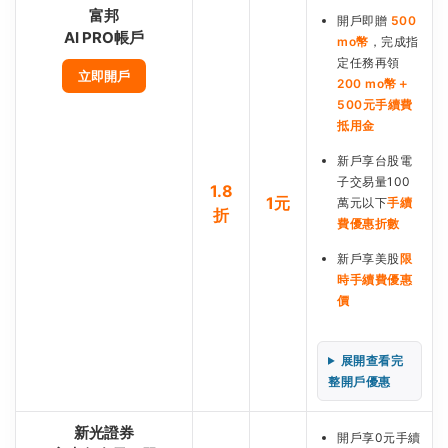
富邦
開戶即贈
500
AI PRO帳戶
mo幣
，完成指
定任務再領
立即開戶
200 mo幣＋
500元手續費
抵用金
新戶享台股電
子交易量100
1.8
1元
萬元以下
手續
折
費優惠折數
新戶享美股
限
時手續費優惠
價
展開查看完
整開戶優惠
新光證券
開戶享0元手續