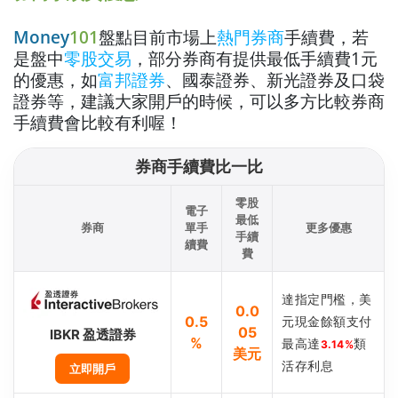
Money
101
盤點目前市場上
熱門券商
手續費，若
是盤中
零股交易
，部分券商有提供最低手續費1元
的優惠，如
富邦證券
、國泰證券、新光證券及
口袋
證券等，建議大家開戶的時候，可以多方比較券商
手續費會比較有利喔！
券商手續費比一比
零股
電子
最低
券商
單手
更多優惠
手續
續費
費
達指定門檻，美
0.0
0.5
元現金餘額支付
05
IBKR 盈透證券
%
最高達
類
3.14%
美元
活存利息
立即開戶