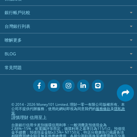
航空哩程回饋
車貸計算機
加密貨幣
加油優惠
住宅險
銀行帳戶比較
精選貸款推薦
外幣定存
分期零利率優惠
汽車保險
信貸利率比較
財富管理帳戶
台灣銀行列表
首刷禮優惠
機車保險
一般個人貸款
數位存款帳戶
信用卡繳保費優惠
寵物險
銀行與合作機構列表
暸解更多
優質客戶貸款
美元定存
電影優惠
銀行客服電話
既有客戶貸款
加入我們
網購優惠
BLOG
低手續費貸款
訂閱電子報
行動支付優惠
專欄文章
小額借款
常見問題
媒體聯絡
旅遊訂房優惠
循環貸款
聯盟行銷
活動禮贈品兌換相關
美食餐廳優惠
汽機車貸款比較
服務條款
會員相關常見問題
機場接送優惠
房貸利率比較
隱私政策
關於Money101.com.tw
高鐵優惠
信用貸款銀行列表
© 2014 - 2026 Money101 Limited. 理財一零一有限公司版權所有。本
關於我們
金融商品常見問題
公司不提供代辦服務，使用此網站即視為同意我們的
服務條款
及
隱私政
債務整合
策
.
謹慎理財 信用至上
24小時內入帳貸款
台新銀行信用卡差別循環信用利率：一般消費及預借現金為
2.88%~15%，依電腦評等而定，循環利率之基準日為115/1/2。預借現
金手續費：預借現金金額x3.5%+ NT150元，特店分期廣告已揭露各項
相關費用總金額且無其他應繳費用，各期分期利率換算總費用年百分率