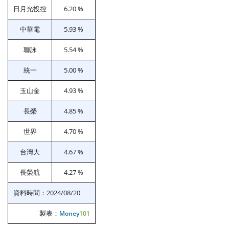
日月光投控
6.20 %
中華電
5.93 %
聯詠
5.54 %
統一
5.00 %
玉山金
4.93 %
長榮
4.85 %
世界
4.70 %
台灣大
4.67 %
長榮航
4.27 %
資料時間：2024/08/20
製表：
Money
101