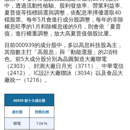
中，透過流動性檢驗、股利發放率、營業利益率、
夏普值等指標篩選與調整，依配息率擇優選取40
檔股票。每年5月會進行成分股調整，每年的非除
權息旺季的1月和除權息後的9月，則會依「夏普
值」進行權重調整，放大高夏普值個股比重。
目前000939的成分股中，多以高息科技股為主，
其指數主打「高股息」與「動能選股」的2項特
色。前5大成分股分別為晶圓製造大廠聯電
（2303）、封測大廠日月光（3711）、中華電信
（2412）、IC設計大廠聯詠（3034）以及食品大
廠統一（1216）。
00939 前十大成分股
成分股
持股比例
聯電
7.04 %