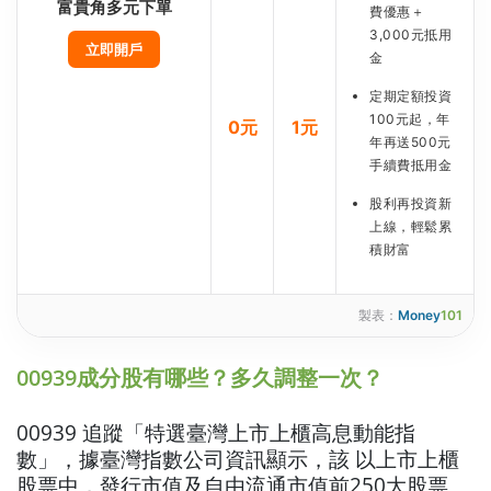
富貴角多元下單
費優惠＋
3,000元抵用
立即開戶
金
定期定額投資
100元起，年
0元
1元
年再送500元
手續費抵用金
股利再投資新
上線，輕鬆累
積財富
製表：
Money
101
00939成分股有哪些？多久調整一次？
00939 追蹤「特選臺灣上市上櫃高息動能指
數」，據臺灣指數公司資訊顯示，該 以上市上櫃
股票中，發行市值及自由流通市值前250大股票