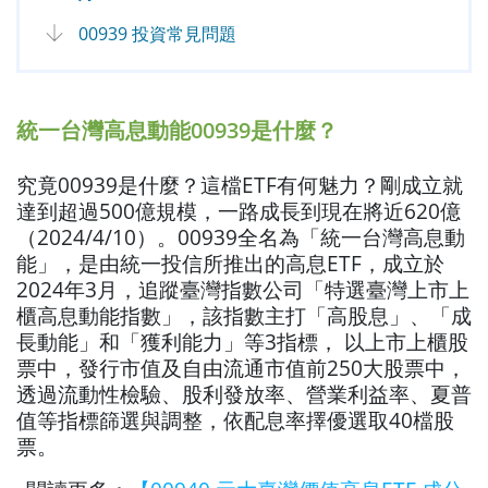
00939 投資常見問題
統一台灣高息動能00939是什麼？
究竟00939是什麼？這檔ETF有何魅力？剛成立就
達到超過500億規模，一路成長到現在將近620億
（2024/4/10）。00939全名為「統一台灣高息動
能」，是由統一投信所推出的高息ETF，成立於
2024年3月，追蹤臺灣指數公司「特選臺灣上市上
櫃高息動能指數」，該指數主打「高股息」、「成
長動能」和「獲利能力」等3指標， 以上市上櫃股
票中，發行市值及自由流通市值前250大股票中，
透過流動性檢驗、股利發放率、營業利益率、夏普
值等指標篩選與調整，依配息率擇優選取40檔股
票。