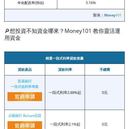
5.16%
年化配息率(預估)
製表：
Money
101
🔎想投資不知資金哪來？Money101 教你靈活運
用資金
精選一段式利率貸款推薦
貸款產品
貸款利率
手續費
凱基銀行
一段式低利率專案
一段式利率2.88%起
0元
台新銀行 Richart信貸
一段式利率2.1%起
0元