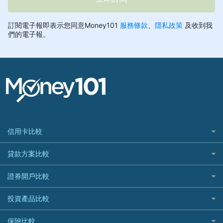
信用卡比較
信用卡情境類別推薦
貸款方案比較
所有信用卡
快速線上貸款推薦
證券開戶比較
精選推薦
最完整貸款資訊一次看
國內外現金回饋
台股證券戶
投資產品比較
繳稅貸款
繳稅優惠
美股證券戶
貸款計算機
機器人投資
保險比較