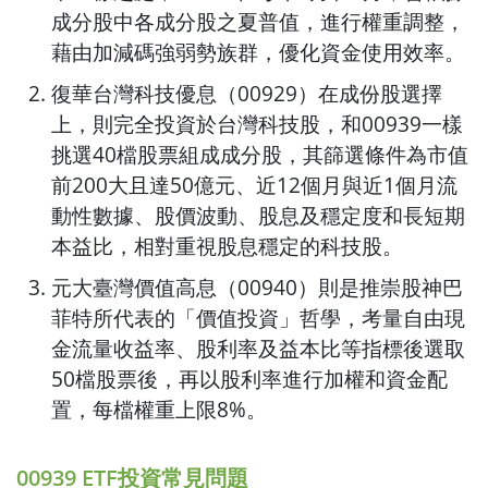
成分股中各成分股之夏普值，進行權重調整，
藉由加減碼強弱勢族群，優化資金使用效率。
復華台灣科技優息（00929）在成份股選擇
上，則完全投資於台灣科技股，和00939一樣
挑選40檔股票組成成分股，其篩選條件為市值
前200大且達50億元、近12個月與近1個月流
動性數據、股價波動、股息及穩定度和長短期
本益比，相對重視股息穩定的科技股。
元大臺灣價值高息（00940）則是推崇股神巴
菲特所代表的「價值投資」哲學，考量自由現
金流量收益率、股利率及益本比等指標後選取
50檔股票後，再以股利率進行加權和資金配
置，每檔權重上限8%。
00939 ETF投資常見問題