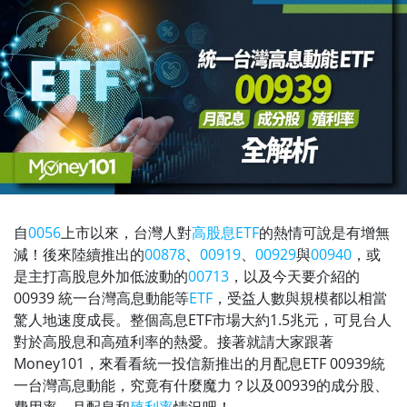
自
0056
上市以來，台灣人對
高股息ETF
的熱情可說是有增無
減！後來陸續推出的
00878
、
00919
、
00929
與
00940
，或
是主打高股息外加低波動的
00713
，以及今天要介紹的
00939 統一台灣高息動能等
ETF
，受益人數與規模都以相當
驚人地速度成長。整個高息ETF市場大約1.5兆元，可見台人
對於高股息和高殖利率的熱愛。接著就請大家跟著
Money101，來看看統一投信新推出的月配息ETF 00939統
一台灣高息動能，究竟有什麼魔力？以及00939的成分股、
費用率、月配息和
殖利率
情況吧！