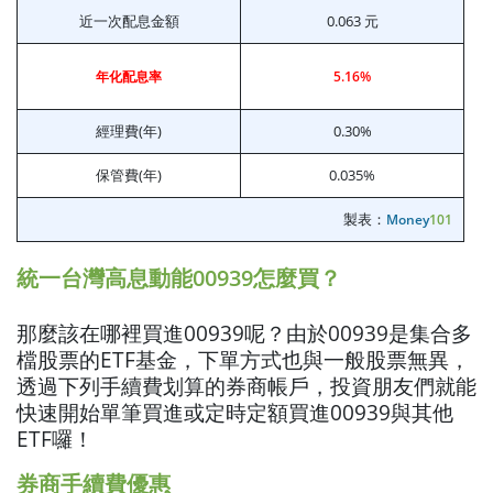
近一次配息金額
0.063 元
年化配息率
5.16%
經理費(年)
0.30%
保管費(年)
0.035%
製表：
Money
101
統一台灣高息動能00939怎麼買？
那麼該在哪裡買進00939呢？由於00939是集合多
檔股票的ETF基金，下單方式也與一般股票無異，
透過下列手續費划算的券商帳戶，投資朋友們就能
快速開始單筆買進或定時定額買進00939與其他
ETF囉！
券商手續費優惠