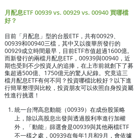
月配息ETF 00939 vs. 00929 vs. 00940 買哪檔
好？
目前「月配息」型的台股ETF，共有00929、
00939和00940三檔，其中又以復華所發行的
00929成立時間最早，目前ETF市值超過1600億。
而新發行的兩檔月配息ETF，00939與00940，近
期也受到不少投資人的追捧，在上市前就創下了募
集超過500億、1750億元的驚人紀錄。究竟這三
檔月配息ETF有何不同？投資哪檔比較好？以下進
行簡單整理與比較，投資朋友可以依照自身投資屬
性進行挑選！
統一台灣高息動能（00939）在成份股策略
上，除以高股息出發與透過股利率進行加權
外，「動能」篩選會是00939與其他兩檔ETF
不一樣之處，00939在每年1月和9月，會依據