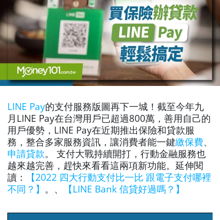
LINE Pay
的支付服務版圖再下一城！截至今年九
月LINE Pay在台灣用戶已超過800萬，善用自己的
用戶優勢，LINE Pay在近期推出保險和貸款服
務，整合多家服務資訊，讓消費者能一鍵
繳保費
、
申請貸款
。
支付大戰持續開打，行動金融服務也
越來越完善，趕快來看看這兩項新功能。延伸閱
讀：
【2022 四大行動支付比一比 跟電子支付哪裡
不同？】
。、
【LINE Bank 信貸好過嗎？】