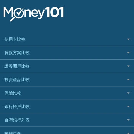
信用卡比較
信用卡情境類別推薦
貸款方案比較
所有信用卡
快速線上貸款推薦
證券開戶比較
精選推薦
最完整貸款資訊一次看
國內外現金回饋
台股證券戶
投資產品比較
繳稅貸款
繳稅優惠
美股證券戶
貸款計算機
機器人投資
保險比較
航空哩程回饋
車貸計算機
加密貨幣
加油優惠
住宅險
銀行帳戶比較
精選貸款推薦
外幣定存
分期零利率優惠
汽車保險
信貸利率比較
財富管理帳戶
台灣銀行列表
首刷禮優惠
機車保險
一般個人貸款
數位存款帳戶
信用卡繳保費優惠
寵物險
銀行與合作機構列表
暸解更多