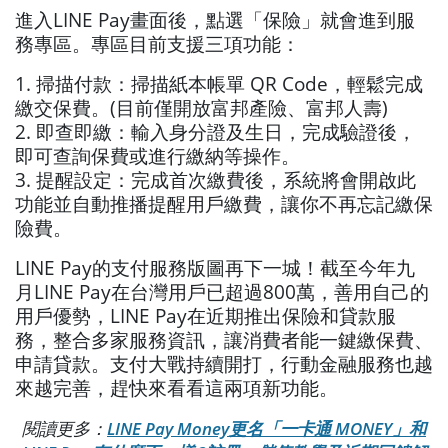
進入LINE Pay畫面後，點選「保險」就會進到服
務專區。專區目前支援三項功能：
1. 掃描付款：掃描紙本帳單 QR Code，輕鬆完成
繳交保費。(目前僅開放富邦產險、富邦人壽)
2. 即查即繳：輸入身分證及生日，完成驗證後，
即可查詢保費或進行繳納等操作。
3. 提醒設定：完成首次繳費後，系統將會開啟此
功能並自動推播提醒用戶繳費，讓你不再忘記繳保
險費。
LINE Pay的支付服務版圖再下一城！截至今年九
月LINE Pay在台灣用戶已超過800萬，善用自己的
用戶優勢，LINE Pay在近期推出保險和貸款服
務，整合多家服務資訊，讓消費者能一鍵繳保費、
申請貸款。支付大戰持續開打，行動金融服務也越
來越完善，趕快來看看這兩項新功能。
閱讀更多：
LINE Pay Money更名「一卡通 MONEY」和