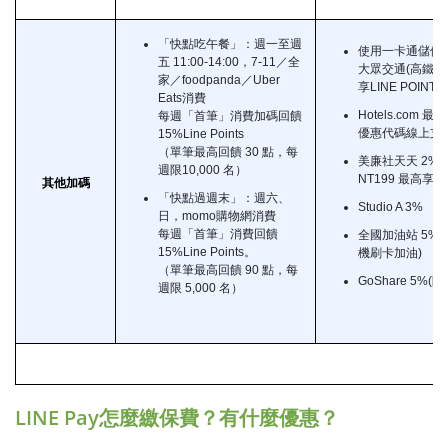
「快點吃午餐」：週一至週
使用一卡通儲值
五 11:00-14:00，7-11／全
大眾交通(高鐵除
家／foodpanda／Uber
享LINE POINT
Eats消費
Hotels.com 最
每週「首筆」消費加碼回饋
優惠代碼線上支付
15%Line Points
（單筆最高回饋 30 點，每
美廉社天天 2%
週限10,000 名）
NT199 最高享3
其他加碼
「快點過週末」：週六、
Studio A 3%
日，momo購物網消費
每週「首筆」消費回饋
全國加油站 5%
15%Line Points。
機刷卡加油)
（單筆最高回饋 90 點，每
GoShare 5%(
週限 5,000 名）
LINE Pay怎麼繳保費？有什麼優惠？