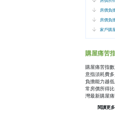
房價所
房價負
房價負
家戶購
購屋痛苦
購屋痛苦指數正式
意指須耗費多
負擔能力越低
常房價所得比一
灣最新購屋痛苦
閱讀更多