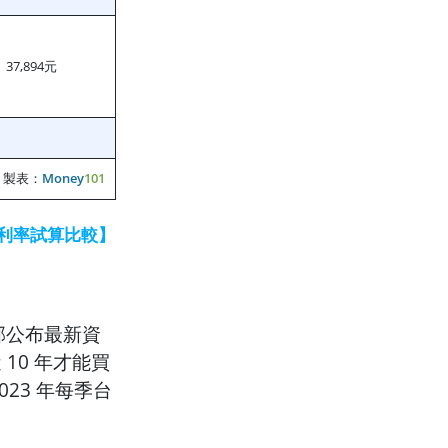
37,894元
製表：
Money
101
利率試算比較】
部公布最新資
 10 年才能買
023 年每季台
：