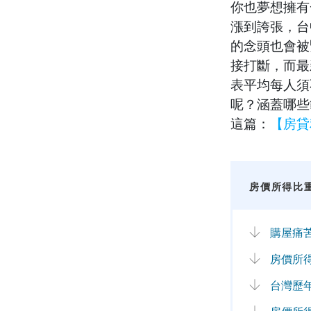
你也夢想擁有
漲到誇張，台
的念頭也會被
接打斷，而最
表平均每人須
呢？涵蓋哪些
這篇：
【房貸
房價所得比
購屋痛
房價所
台灣歷