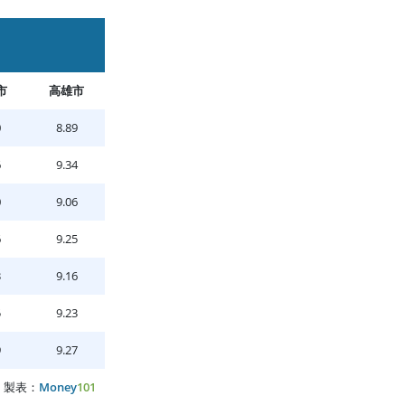
市
高雄市
0
8.89
6
9.34
0
9.06
6
9.25
3
9.16
5
9.23
9
9.27
製表：
Money
101