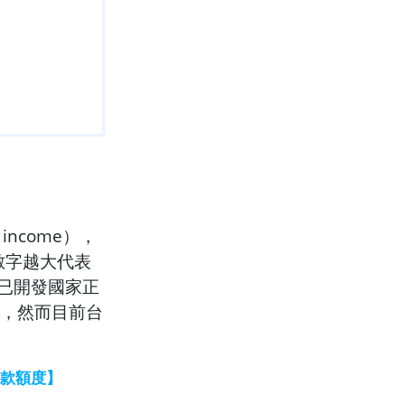
 income），
數字越大代表
，已開發國家正
之間，然而目前台
貸款額度】