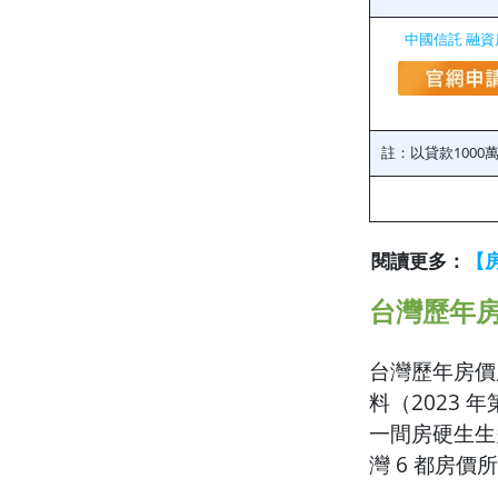
中國信託 融資
註：以貸款100
閱讀更多：
【
台灣歷年
台灣歷年房價
料（2023 
一間房硬生生多
灣 6 都房