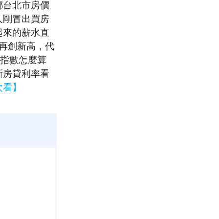
都台北市房價
人剛冒出買房
起來的薪水直
倍再創新高，代
苦指數怎麼算
新房貸利率看
次看】