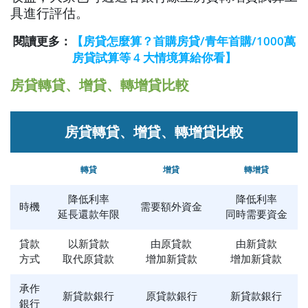
具進行評估。
閱讀更多：
【房貸怎麼算？首購房貸/青年首購/1000萬
房貸試算等 4 大情境算給你看】
房貸轉貸、增貸、轉增貸比較
房貸轉貸、增貸、轉增貸比較
轉貸
增貸
轉增貸
降低利率
降低利率
時機
需要額外資金
延長還款年限
同時需要資金
貸款
以新貸款
由原貸款
由新貸款
方式
取代原貸款
增加新貸款
增加新貸款
承作
新貸款銀行
原貸款銀行
新貸款銀行
銀行