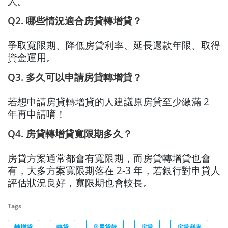
人。
Q2. 哪些情況適合房貸轉增貸？
爭取寬限期、降低房貸利率、延長還款年限、取得
資金運用。
Q3. 多久可以申請房貸轉增貸？
若想申請房貸轉增貸的人建議原房貸至少繳滿 2
年再申請唷！
Q4. 房貸轉增貸寬限期多久？
房貸方案通常都會有寬限期，而房貸轉增貸也會
有，大多方案寬限期落在 2-3 年，若銀行對申貸人
評估狀況良好，寬限期也會較長。
Tags
轉增貸
轉貸
房屋貸款
房貸
房貸利率