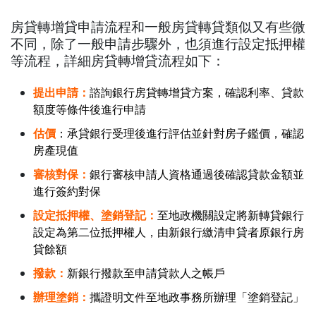
房貸轉增貸申請流程和一般房貸轉貸類似又有些微
不同，除了一般申請步驟外，也須進行設定抵押權
等流程，詳細房貸轉增貸流程如下：
提出申請：
諮詢銀行房貸轉增貸方案，確認利率、貸款
額度等條件後進行申請
估價
：承貸銀行受理後進行評估並針對房子鑑價，確認
房產現值
審核對保：
銀行審核申請人資格通過後確認貸款金額並
進行簽約對保
設定抵押權、塗銷登記：
至地政機關設定將新轉貸銀行
設定為第二位抵押權人，由新銀行繳清申貸者原銀行房
貸餘額
撥款：
新銀行撥款至申請貸款人之帳戶
辦理塗銷：
攜證明文件至地政事務所辦理「塗銷登記」