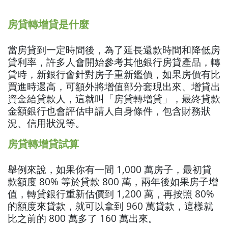
房貸轉增貸是什麼
當房貸到一定時間後，為了延長還款時間和降低房
貸利率，許多人會開始參考其他銀行房貸產品，轉
貸時，新銀行會針對房子重新鑑價，如果房價有比
買進時還高，可額外將增值部分套現出來、增貸出
資金給貸款人，這就叫「房貸轉增貸」，最終貸款
金額銀行也會評估申請人自身條件，包含財務狀
況、信用狀況等。
房貸轉增貸試算
舉例來說，如果你有一間 1,000 萬房子，最初貸
款額度 80% 等於貸款 800 萬，兩年後如果房子增
值，轉貸銀行重新估價到 1,200 萬，再按照 80%
的額度來貸款，就可以拿到 960 萬貸款，這樣就
比之前的 800 萬多了 160 萬出來。