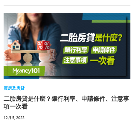
買房及房貸
二胎房貸是什麼？銀行利率、申請條件、注意事
項一次看
12月 5, 2023