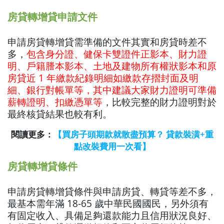
房貸轉增貸申請文件
申請房貸轉增貸需準備的文件其實和房貸時差不
多，
包含身分證、健保卡雙證件正影本、財力證
明、戶籍謄本影本、土地及建物所有權狀影本和原
房貸近 1 年繳款紀錄明細如繳款存摺封面及明
細、銀行對帳單等，其中建議大家財力證明可準備
薪轉證明、扣繳憑單等
，比較完整的財力證明對於
最終核貸結果也較有利。
閱讀更多：
【買房子頭期款就散盡預算？ 貸款裝潢+重
點改裝費用一次看】
房貸轉增貸條件
申請房貸轉增貸條件與申請房貸、轉貸等差不多，
最基本需年滿 18-65 歲中華民國國民，另外須有
有固定收入、具備足夠還款能力且信用狀況良好、