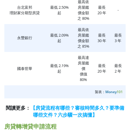
最高依
台北富邦
最低 2.50%
房屋鑑
最長
-
理財家分期型房貸
起
價金額
20 年
之 80%
最高依
最低 2.09%
房屋鑑
最長
最長
永豐銀行
起
價金額
30 年
3 年
之 85%
最高達
房屋鑑
最低 2.19%
最長
最長
國泰世華
價
起
20 年
2 年
價值
80%
製表：
Money
101
閱讀更多：
【房貸流程有哪些？審核時間多久？要準備
哪些文件？六步驟一次搞懂】
房貸轉增貸申請流程