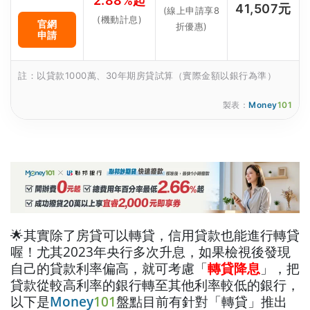
2.88%起
41,507元
(線上申請享8
(機動計息)
官網
折優惠)
申請
註：以貸款1000萬、30年期房貸試算（實際金額以銀行為準）
製表：
Money
101
🌟其實除了房貸可以轉貸，信用貸款也能進行轉貸
喔！尤其2023年央行多次升息，如果檢視後發現
自己的貸款利率偏高，就可考慮「
轉貸降息
」，把
貸款從較高利率的銀行轉至其他利率較低的銀行，
以下是
Money
101
盤點目前有針對「轉貸」推出