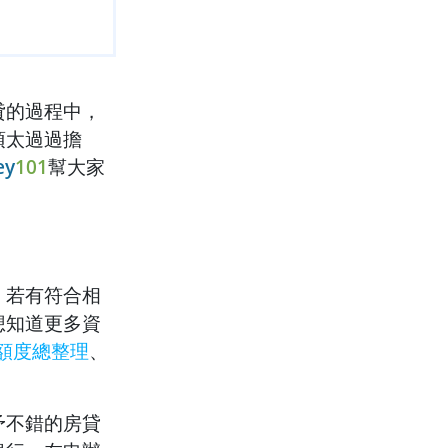
貸的過程中，
須太過過擔
ey
101
幫大家
，若有符合相
想知道更多資
額度總整理
、
予不錯的房貸