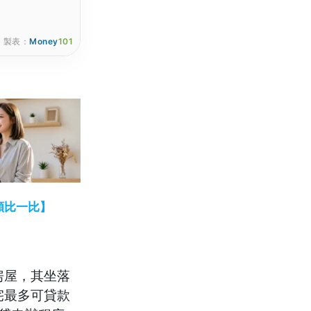
製表：
Money
101
額比一比】
房屋，其坐落
宅最多可貸款