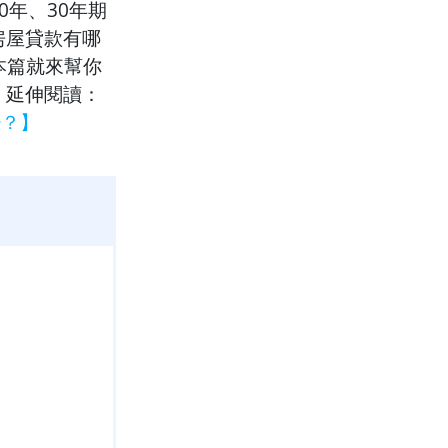
年、30年期
房屋貸款有哪
本篇就來幫你
。延伸閱讀：
少？】