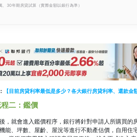
0萬、30年期房貸試算（實際金額以銀行為準）
：
【目前房貸利率最低是多少？各大銀行房貸利率、還款金
流程二：鑑價
後，就會進入鑑價程序，銀行將針對申請人所購買的
機能、坪數、屋齡、屋況等進行不動產估價，自用住