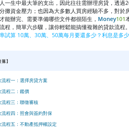
人一生中最大筆的支出，因此往往需辦理房貸，透過20
分攤資金壓力；也因為大多數人買房經驗不多，對於
才能辦完、需要準備哪些文件都很陌生，
Money
101
流程，簡單六步驟，讓你輕鬆能搞懂複雜的貸款流程
率試算 10萬、30萬、50萬每月要還多少？利息是多
段落】
款流程一：選擇房貸方案
款流程二：鑑價
款流程三：聯徵審核
款流程四：照會與簽約對保
款流程五：不動產抵押權設定