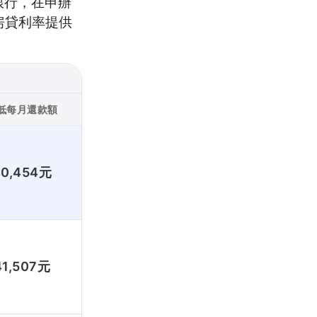
銀行，在申辦
房貸利率提供
低每月還款額
40,454元
41,507元