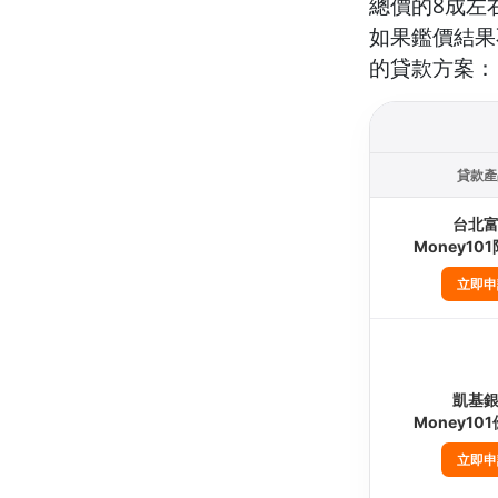
總價的8成左
如果鑑價結果
的貸款方案：
貸款產
台北
Money10
立即申
凱基
Money10
立即申