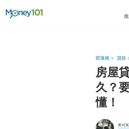
信
部落格
貸款
房屋
久？
懂！
RIC