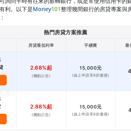
可詢問平時有往來的薪轉銀行，或是常使用信用卡的
有利。以下是
Money
101
整理幾間銀行的房貸專案與
：
熱門房貸方案推薦
房貸最低利率
手續費
最
託
貸
2.68%起
15,000元
(線上申請享8折優惠)
(機動計息)
託
貸
2.88%起
15,000元
(線上申請享8折優惠)
(機動計息)