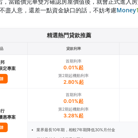
右，當鑑價完畢雙方確認房屋價值後，就會正式進入房
不盡人意，還差一點資金缺口的話，不妨考慮
Money
精選熱門貸款推薦
品
貸款利率
首期利率
富邦
0.01%起
1限定專案
第2期起機動利率
請
2.80%起
首期利率
0.01%起
第2期起機動利率
銀行
3.28%起
1優惠專案
請
業界最長10年期，相較7年期降低30%月付金