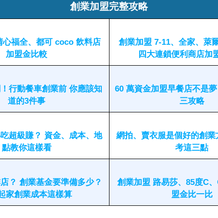
創業加盟完整攻略
心福全、都可 coco 飲料店
創業加盟 7-11、全家、萊
加盟金比較
四大連鎖便利商店加
！行動餐車創業前 你應該知
60 萬資金加盟早餐店不是夢
道的3件事
三攻略
吃超級賺？ 資金、成本、地
網拍、賣衣服是個好的創業
點教你這樣看
考這三點
店？ 創業基金要準備多少？
創業加盟 路易莎、85度C、
起家創業成本這樣算
盟金比一比