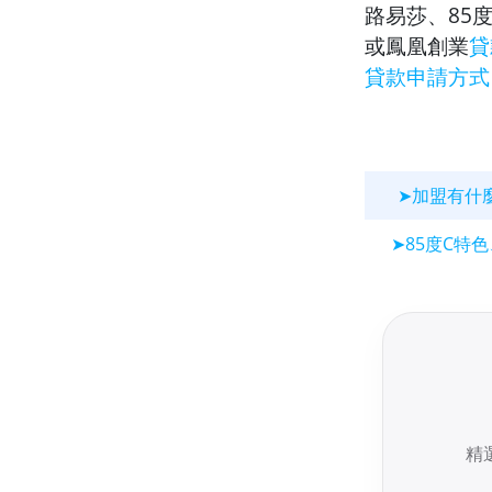
路易莎、85
或鳳凰創業
貸
貸款申請方式
➤加盟有什
➤85度C特
精