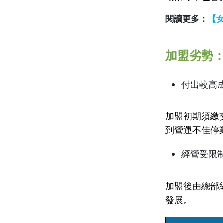
閱讀更多：
【
加盟劣勢
付出較高
加盟初期須繳
到營運不佳停
經營受限
加盟後由總部
發展。