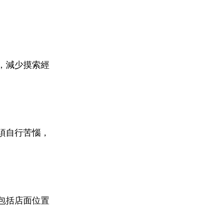
，減少摸索經
須自行苦惱，
包括店面位置