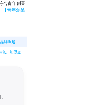
你符合青年創業
！
【青年創業
土品牌崛起
特色、加盟金
件。