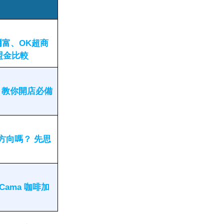
爾富、OK超商
盟金比較
 教你開店必備
方向嗎？ 先思
Cama 咖啡加