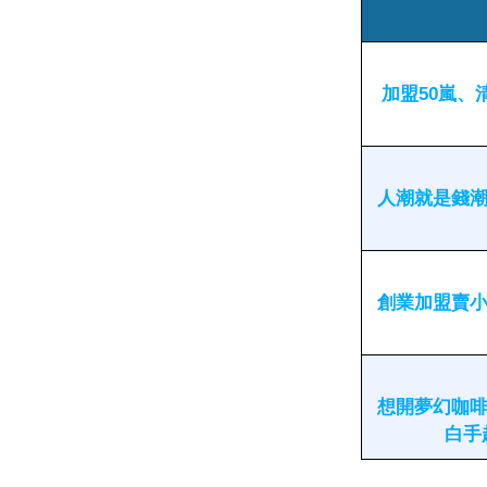
加盟50嵐、清
人潮就是錢潮
創業加盟賣小
想開夢幻咖啡
白手