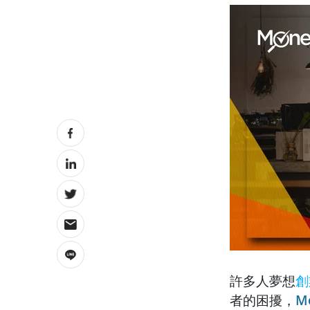
許多人夢想
創
者的困擾，
M