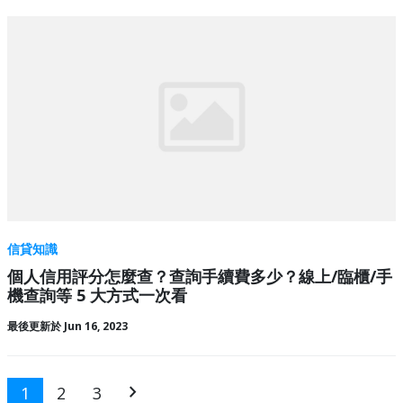
信貸知識
個人信用評分怎麼查？查詢手續費多少？線上/臨櫃/手
機查詢等 5 大方式一次看
最後更新於 Jun 16, 2023
chevron_right
1
2
3