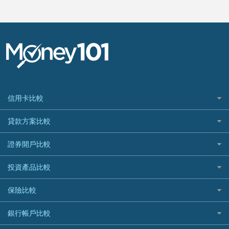
信用卡比較
信用卡情境類別推薦
貸款方案比較
所有信用卡
快速線上貸款推薦
證券開戶比較
精選推薦
最完整貸款資訊一次看
國內外現金回饋
台股證券戶
投資產品比較
繳稅貸款
繳稅優惠
美股證券戶
貸款計算機
機器人投資
保險比較
航空哩程回饋
車貸計算機
加密貨幣
加油優惠
住宅險
銀行帳戶比較
精選貸款推薦
外幣定存
分期零利率優惠
汽車保險