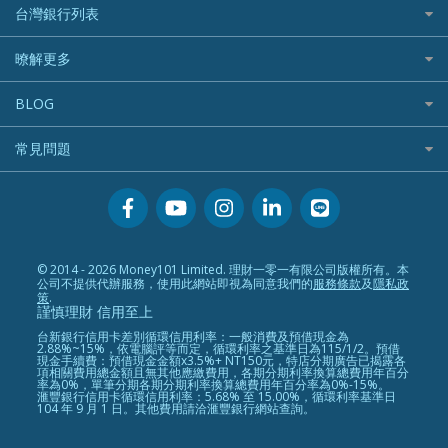
信貸利率比較
財富管理帳戶
台灣銀行列表
首刷禮優惠
機車保險
一般個人貸款
數位存款帳戶
信用卡繳保費優惠
寵物險
銀行與合作機構列表
暸解更多
優質客戶貸款
美元定存
電影優惠
銀行客服電話
既有客戶貸款
加入我們
網購優惠
BLOG
低手續費貸款
訂閱電子報
行動支付優惠
專欄文章
小額借款
常見問題
媒體聯絡
旅遊訂房優惠
循環貸款
聯盟行銷
活動禮贈品兌換相關
美食餐廳優惠
汽機車貸款比較
服務條款
會員相關常見問題
機場接送優惠
房貸利率比較
隱私政策
關於Money101.com.tw
高鐵優惠
信用貸款銀行列表
© 2014 - 2026 Money101 Limited. 理財一零一有限公司版權所有。本
關於我們
金融商品常見問題
公司不提供代辦服務，使用此網站即視為同意我們的
服務條款
及
隱私政
債務整合
策
.
謹慎理財 信用至上
24小時內入帳貸款
台新銀行信用卡差別循環信用利率：一般消費及預借現金為
2.88%~15%，依電腦評等而定，循環利率之基準日為115/1/2。預借
現金手續費：預借現金金額x3.5%+ NT150元，特店分期廣告已揭露各
項相關費用總金額且無其他應繳費用，各期分期利率換算總費用年百分
率為0%，單筆分期各期分期利率換算總費用年百分率為0%-15%。
滙豐銀行信用卡循環信用利率：5.68% 至 15.00%，循環利率基準日
104 年 9 月 1 日。其他費用請洽滙豐銀行網站查詢。