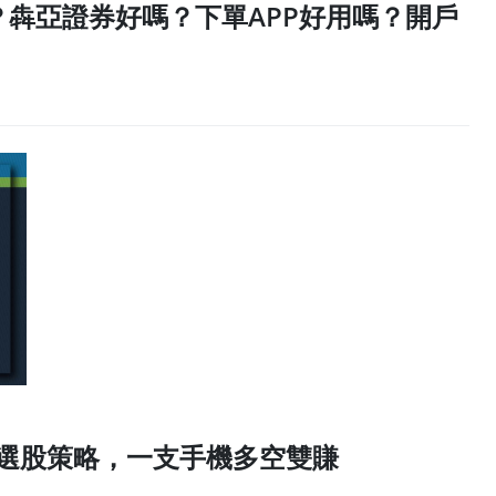
犇亞證券好嗎？下單APP好用嗎？開戶
能選股策略，一支手機多空雙賺