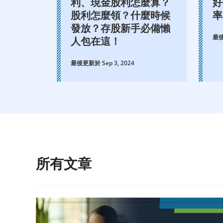
利、現金股利怎麼算？
好
股利怎麼領？什麼時候
率
發放？存股新手必備懶
最後
人包在這！
最後更新於 Sep 3, 2024
所有文章